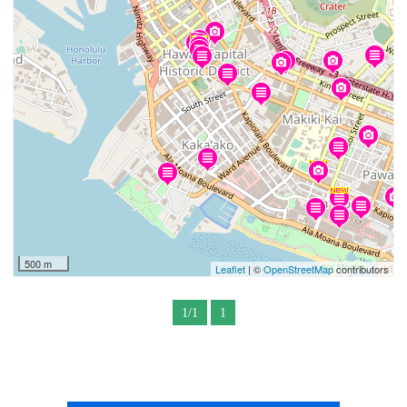
500 m
Leaflet
| ©
OpenStreetMap
contributors
1/1
1