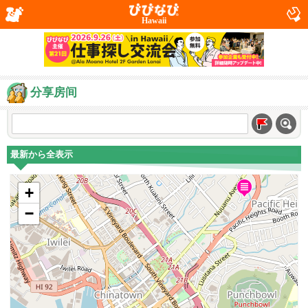
Hawaii
分享房间
最新から全表示
+
−