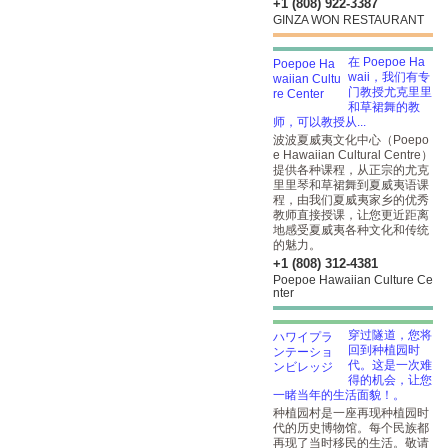
+1 (808) 922-3387
GINZA WON RESTAURANT
在 Poepoe Ha
waii，我们有专
门教授尤克里里
和草裙舞的教
师，可以教授从...
波波夏威夷文化中心（Poepo
e Hawaiian Cultural Centre）
提供各种课程，从正宗的尤克
里里琴和草裙舞到夏威夷语课
程，由我们夏威夷家乡的优秀
教师直接授课，让您更近距离
地感受夏威夷各种文化和传统
的魅力。
+1 (808) 312-4381
Poepoe Hawaiian Culture Ce
nter
穿过隧道，您将
回到种植园时
代。这是一次难
得的机会，让您
一睹当年的生活面貌！。
种植园村是一座再现种植园时
代的历史博物馆。每个民族都
再现了当时移民的生活。敬请