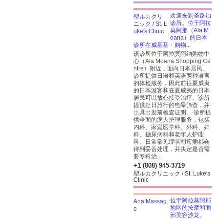
欢迎来到圣路加
诊所。位于阿拉
莫阿那（Ala M
oana）的日本
诊所在威基基・购物...
该诊所位于阿拉莫阿纳购物中
心（Ala Moana Shopping Ce
ntre）附近，面向日本居民。
诊所提供日语和英语两种语言
的体检服务，因此前往夏威夷
的日本游客和在夏威夷的日本
居民可以放心接受治疗。诊所
提供赴日旅行的电晕筛查，并
出具出发前检查证明。 诊所提
供全面的病人护理服务，包括
内科、家庭医学科、外科、妇
科、糖尿病科和老年人护理
科。日常常见症状和疾病都会
得到妥善处理，并决定是否需
要专科治...
+1 (808) 945-3719
聖ルカクリニック / St. Luke's
Clinic
位于阿拉莫阿那
地区的按摩和面
部美容沙龙。