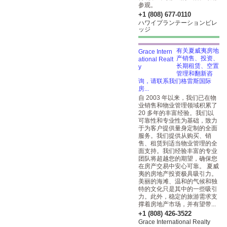
参观。
+1 (808) 677-0110
ハワイプランテーションビレ
ッジ
有关夏威夷房地
产销售、投资、
长期租赁、空置
管理和翻新咨
询，请联系我们格雷斯国际
房...
自 2003 年以来，我们已在物
业销售和物业管理领域积累了
20 多年的丰富经验。我们以
可靠性和专业性为基础，致力
于为客户提供量身定制的全面
服务。我们提供从购买、销
售、租赁到适当物业管理的全
面支持。我们经验丰富的专业
团队将超越您的期望，确保您
在房产交易中安心可靠。 夏威
夷的房地产投资极具吸引力。
美丽的海滩、温和的气候和独
特的文化只是其中的一些吸引
力。此外，稳定的旅游需求支
撑着房地产市场，并有望带...
+1 (808) 426-3522
Grace International Realty