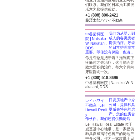
物业方面遇到困难的业主与我
们联系。我们的日本员工将很
乐意为您提供帮助。
+1 (808) 800-2421
藤澤太郎ハワイ不動産
我们为从婴儿到
成人的各类患者
提供治疗。牙齿
的日常护理非常
重要。即使没有保险，也请...
你是否总是把牙齿？拖到真正
疼痛时才去治疗，这可能会导
致大面积的治疗。每六个月向
牙医咨询一次。
+1 (808) 518-8696
中谷歯科医院 | Natsuko W. N
akatani, DDS
日资房地产中介
公司，提供独具
夏威夷特色的房
产。您的住房合
作伙伴。我们还提供购房后...
Lei Hawaii Real Estate 位于
威基基中心地带，是一家提供
独具夏威夷特色房产的房地产
中介公司。作为一家隶属于日