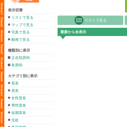
表示切替
リストで見る
リストで見る
マップで見る
最新から全表示
写真で見る
動画で見る
種類別に表示
正在找房间
有房间
カテゴリ別に表示
室友
房友
女性室友
男性室友
短期室友
住处