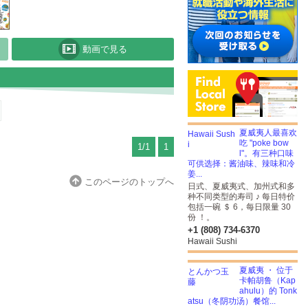
動画で見る
夏威夷人最喜欢
吃 "poke bow
1/1
1
l"。有三种口味
可供选择：酱油味、辣味和冷
姜...
このページのトップへ
日式、夏威夷式、加州式和多
种不同类型的寿司 ♪ 每日特价
包括一碗 ＄ 6，每日限量 30
份 ！。
+1 (808) 734-6370
Hawaii Sushi
夏威夷 ・ 位于
卡帕胡鲁（Kap
ahulu）的 Tonk
atsu（冬阴功汤）餐馆...