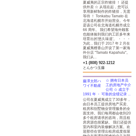
夏威夷的正宗炸猪排 ！ 还提
供外卖 ☆ 从现在起，您可以
享用新鲜制作的炸猪排，无需
等待 ！ Tonkatsu Tamato 在
北海道札幌市开始营业。今年
是该公司在北海道札幌市成立
66 周年。 我们希望海外顾客
也能体验到我们的工匠多年来
培育出的'悠久味道'。 ・ ・ ・
为此，我们于 2017 年 2 月在
夏威夷檀香山开设了第一家海
外分店 "Tamato Kapahulu"。
我们从...
+1 (808) 922-1212
とんかつ玉藤
☆ 拥有日本员
工的房地产中介
公司 ☆ 成立于
1991 年 ・ 可靠的业绩记录 ...
公司在夏威夷成立了30多年，
由日本员工提供房地产买卖、
租房和别墅物业管理服务的全
面支持。我们每周都会收到20
多个租房请求的咨询，而且租
房房源也很紧缺。 我们还提供
室内和室内装修解决方案。欢
迎那些在管理出租房或度假屋