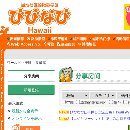
Hawaii
ワールド
>
美國
>
夏威夷
分享房间
新規登録
空调
单独的浴室厕所
阳台
表示形式
最新から全表示
News!
びびなび仕事探し交流会 in Hawaii 9/26（
オンラインを表示
News!
【ニジヤマーケット】 楽しみな新学