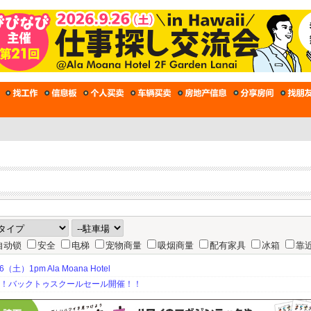
自动锁
安全
电梯
宠物商量
吸烟商量
配有家具
冰箱
靠
土）1pm Ala Moana Hotel
期！バックトゥスクールセール開催！！