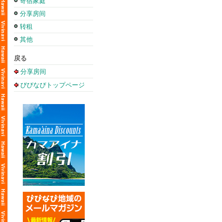
寄宿家庭
分享房间
转租
其他
戻る
分享房间
びびなびトップページ