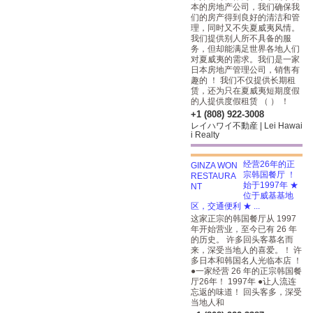
本的房地产公司，我们确保我
们的房产得到良好的清洁和管
理，同时又不失夏威夷风情。
我们提供别人所不具备的服
务，但却能满足世界各地人们
对夏威夷的需求。我们是一家
日本房地产管理公司，销售有
趣的 ！ 我们不仅提供长期租
赁，还为只在夏威夷短期度假
的人提供度假租赁 （ ） ！
+1 (808) 922-3008
レイハワイ不動産 | Lei Hawai
i Realty
经营26年的正
宗韩国餐厅 ！
始于1997年 ★
位于威基基地
区，交通便利 ★ ...
这家正宗的韩国餐厅从 1997
年开始营业，至今已有 26 年
的历史。 许多回头客慕名而
来，深受当地人的喜爱。！ 许
多日本和韩国名人光临本店 ！
●一家经营 26 年的正宗韩国餐
厅26年！ 1997年 ●让人流连
忘返的味道！ 回头客多，深受
当地人和