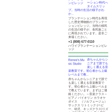
ーション時代へ
タイムスリッ
プ。当時の生活の様子がわ
か...
プランテーション時代を再現
した歴史博物館のプランテー
ションビレッジ。当時の移民
の生活の様子が、各民族ごと
に再現されています。是非ご
来場ください。
+1 (808) 677-0110
ハワイプランテーションビレ
ッジ
赤ちゃんからシ
ニアまで誰でも
楽しく通える音
楽教室です。初心者から上級
レベルまで教...
赤ちゃんからシニアまで誰で
も楽しく通える音楽教室で
す。初心者から上級レベルま
で教えています。まずはご連
絡ください。～音楽クラス～
ピアノ バイオリン カラオケ
ボイス （ソルフェージュ）
サックス リトミック (ベビ
ー、幼児、キッズクラス)リズ