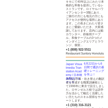
キキにて40年以上にわたり本
格的な和食を提供しているレ
ストランです。ロイヤルハワ
イアンセンター3階にあり、
ご旅行の方にも地元の方にも
アクセスが便利な場所にあり
ます。この長きにわたり皆さ
まにご愛顧いただき、大変感
謝しております。店内には鮨
カウンター、鉄板焼テーブ
ル、和食テーブルの3つのメ
インダイニングエリアとラウ
ンジ、個室...
+1 (808) 922-5511
Restaurant Suntory Honolulu
6月22日から6
日間で通訳の基
礎トレーニング
を学ぶ！
JVTAは字幕・吹き替えの翻訳
者を育成する職業訓練校とし
て1996年に東京で設立しまし
た。ロサンゼルス校では語学
力を活かして幅広く活躍した
い方たちのスキル習得をサポ
ートします。
+1 (310) 316-3121