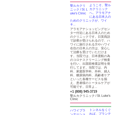
ようこそ、聖ル
カクリニック
へ。アラモアナ
にある日本人の
ためのクリニックが、ワイ
キ...
アラモアナショッピングセン
ター付近にある日本人のため
のクリニックです。日英両語
で診察が受けられるので、ハ
ワイに旅行される方やハワイ
在住の日本人の方は、安心し
て治療を受けていただけま
す。当院では、日本渡航の為
のコロナスクリーニング検査
を行い、出国前検査証明を発
行してます。当院では、内
科、家庭医学科、外科、婦人
科、糖尿病内科、高齢者ケア
といった各種サービスを揃
え、患者様のトータルケアが
可能です。日常よ...
+1 (808) 945-3719
聖ルカクリニック / St. Luke's
Clinic
トンネルをくぐ
れば、プランテ