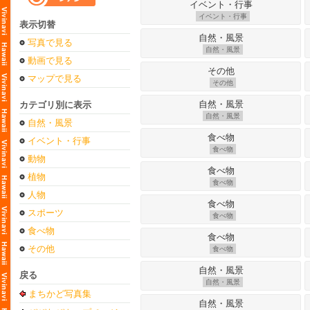
イベント・行事
表示切替
写真で見る
自然・風景
動画で見る
マップで見る
その他
カテゴリ別に表示
自然・風景
自然・風景
イベント・行事
食べ物
動物
植物
食べ物
人物
スポーツ
食べ物
食べ物
その他
食べ物
戻る
自然・風景
まちかど写真集