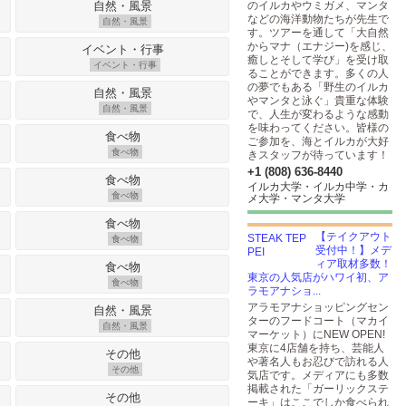
のイルカやウミガメ、マンタ
などの海洋動物たちが先生で
自然・風景
す。ツアーを通して「大自然
からマナ（エナジー)を感じ、
癒しとそして学び」を受け取
イベント・行事
ることができます。多くの人
の夢でもある「野生のイルカ
やマンタと泳ぐ」貴重な体験
自然・風景
で、人生が変わるような感動
を味わってください。皆様の
ご参加を、海とイルカが大好
食べ物
きスタッフが待っています！
+1 (808) 636-8440
イルカ大学・イルカ中学・カ
食べ物
メ大学・マンタ大学
【テイクアウト
食べ物
受付中！】メデ
ィア取材多数！
東京の人気店がハワイ初、ア
食べ物
ラモアナショ...
アラモアナショッピングセン
ターのフードコート（マカイ
自然・風景
マーケット）にNEW OPEN!
東京に4店舗を持ち、芸能人
や著名人もお忍びで訪れる人
その他
気店です。メディアにも多数
掲載された「ガーリックステ
ーキ」はここでしか食べられ