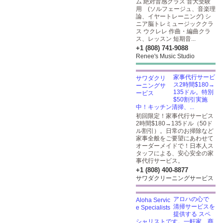
ム 絶対音感クラス 音大受験
用 (ソルフェージュ、音楽理
論、イヤートレーニング) シ
ニア脳トレミュージッククラ
ス ウクレレ 作曲・編曲クラ
ス、レッスン 短期音...
+1 (808) 741-9088
Renee's Music Studio
家事代行サービ
ス2時間$180→
135ドル。特別
$50割引実施
中！キッチン清掃、...
初回限定！家事代行サービス
2時間$180→135ドル（50ド
ル割引）。日常のお掃除など
家事全般をご要望にあわせて
オーダーメイドで！日本人ス
タッフによる、安心安全の家
事代行サービス。
+1 (808) 400-8877
サワダクリーニングサービス
アロハの心で
清掃サービスを
提供する スペ
シャリストです。一軒家、商