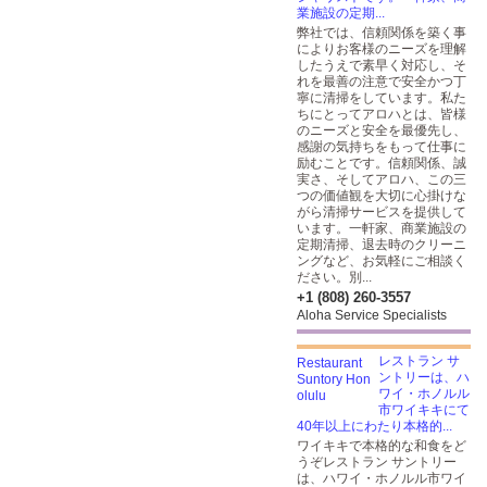
業施設の定期...
弊社では、信頼関係を築く事
によりお客様のニーズを理解
したうえで素早く対応し、そ
れを最善の注意で安全かつ丁
寧に清掃をしています。私た
ちにとってアロハとは、皆様
のニーズと安全を最優先し、
感謝の気持ちをもって仕事に
励むことです。信頼関係、誠
実さ、そしてアロハ、この三
つの価値観を大切に心掛けな
がら清掃サービスを提供して
います。一軒家、商業施設の
定期清掃、退去時のクリーニ
ングなど、お気軽にご相談く
ださい。別...
+1 (808) 260-3557
Aloha Service Specialists
レストラン サ
ントリーは、ハ
ワイ・ホノルル
市ワイキキにて
40年以上にわたり本格的...
ワイキキで本格的な和食をど
うぞレストラン サントリー
は、ハワイ・ホノルル市ワイ