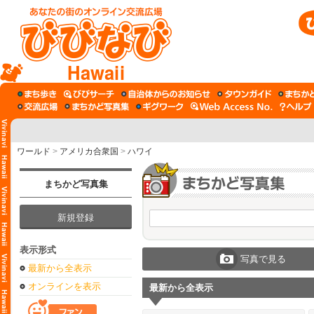
Hawaii
ワールド
>
アメリカ合衆国
>
ハワイ
まちかど写真集
新規登録
表示形式
写真で見る
最新から全表示
オンラインを表示
最新から全表示