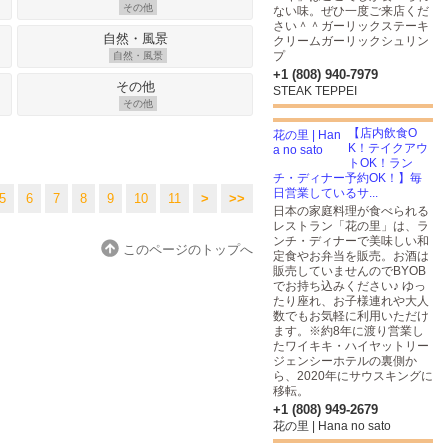
その他
ない味。ぜひ一度ご来店くだ
さい＾＾ガーリックステーキ
クリームガーリックシュリン
プ
自然・風景
+1 (808) 940-7979
STEAK TEPPEI
その他
【店内飲食O
K！テイクアウ
トOK！ラン
チ・ディナー予約OK！】毎
日営業しているサ...
5
6
7
8
9
10
11
>
>>
日本の家庭料理が食べられる
レストラン「花の里」は、ラ
ンチ・ディナーで美味しい和
このページのトップへ
定食やお弁当を販売。お酒は
販売していませんのでBYOB
でお持ち込みください♪ ゆっ
たり座れ、お子様連れや大人
数でもお気軽に利用いただけ
ます。※約8年に渡り営業し
たワイキキ・ハイヤットリー
ジェンシーホテルの裏側か
ら、2020年にサウスキングに
移転。
+1 (808) 949-2679
花の里 | Hana no sato