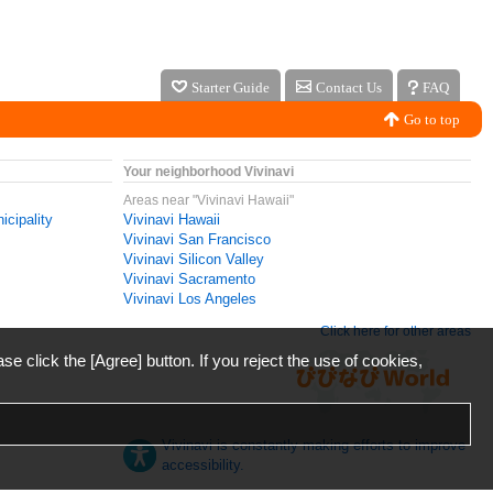
Starter Guide
Contact Us
FAQ
Go to top
Your neighborhood Vivinavi
Areas near "Vivinavi Hawaii"
icipality
Vivinavi Hawaii
Vivinavi San Francisco
Vivinavi Silicon Valley
Vivinavi Sacramento
Vivinavi Los Angeles
Click here for other areas
ase click the [Agree] button. If you reject the use of cookies,
Vivinavi is constantly making efforts to improve
accessibility.