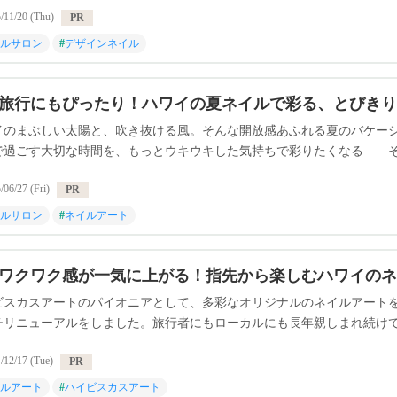
/11/20 (Thu)
PR
ルサロン
#
デザインネイル
旅行にもぴったり！ハワイの夏ネイルで彩る、とびきり
イのまぶしい太陽と、吹き抜ける風。そんな開放感あふれる夏のバケー
で過ごす大切な時間を、もっとウキウキした気持ちで彩りたくなる――
/06/27 (Fri)
PR
ルサロン
#
ネイルアート
ワクワク感が一気に上がる！指先から楽しむハワイのネ
ビスカスアートのパイオニアとして、多彩なオリジナルのネイルアートを
チリニューアルをしました。旅行者にもローカルにも長年親しまれ続け
/12/17 (Tue)
PR
ルアート
#
ハイビスカスアート