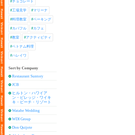
#
チョコレート
#
工場見学
#
マリーナ
#
料理教室
#
ベーキング
#
カパフル
#
カフェ
#
教室
#
アクティビティ
#
ベトナム料理
#
ハレイワ
Sort by Company
Restaurant Suntory
JCB
ヒルトン・ハワイア
ン・ビレッジ・ワイキ
キ・ビーチ・リゾート
Watabe Wedding
WDI Group
Don Quijote