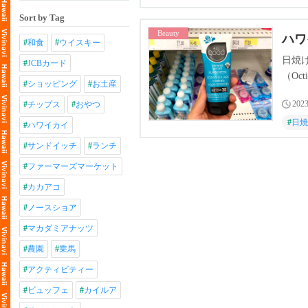
Sort by Tag
Beauty
ハワ
#
和食
#
ウイスキー
日焼け
#
JCBカード
（O
#
ショッピング
#
お土産
ンゴ
2023
#
チップス
#
おやつ
える
#
日焼
#
ハワイカイ
#
サンドイッチ
#
ランチ
#
ファーマーズマーケット
#
カカアコ
#
ノースショア
#
マカダミアナッツ
#
農園
#
乗馬
#
アクティビティー
#
ビュッフェ
#
カイルア