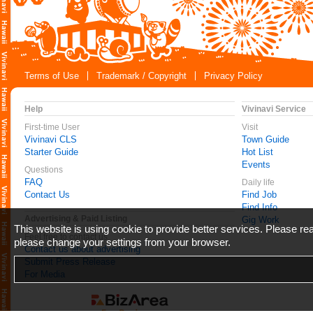
Terms of Use
Trademark / Copyright
Privacy Policy
Help
Vivinavi Service
First-time User
Visit
Vivinavi CLS
Town Guide
Starter Guide
Hot List
Events
Questions
FAQ
Daily life
Contact Us
Find Job
Find Info
Advertising & Paid Listing
Gig Work
This website is using cookie to provide better services. Please r
Feel free to contact us
please change your settings from your browser.
Contact us about advertising
Submit Press Release
For Media