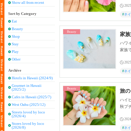
Show all from recent
2025
Sort by Category
#
ネイ
Eat
Beauty
Beauty
家族
Shop
ハワ
Stay
家族
Play
Other
2025
Archive
#
ネイ
Hotels in Hawaii (2024/9)
Gourmet in Hawaii
Beauty
(2025/2)
旅の
Cafes in Hawaii (2025/7)
ハイ
West Oahu (2025/12)
秋プ
Streets loved by loco
(2026/4)
2024
Stores loved by loco
(2026/8)
#
ネイ