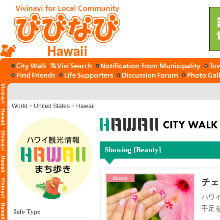
Hawaii
World
>
United States
>
Hawaii
Showing [Beauty]
Beauty
チェ
ハワ
手足
Info Type