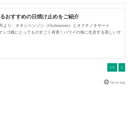
るおすすめの日焼け止めをご紹介
より、オキシベンゾン（Oxybenzone）とオクチノキサート
成分はサンゴ礁にとってものすごく有害！ハワイの海に生息する美しいサ
とが求められています。本記事では、ハワイのスーパーやお店で買
1/1
1
Go to top