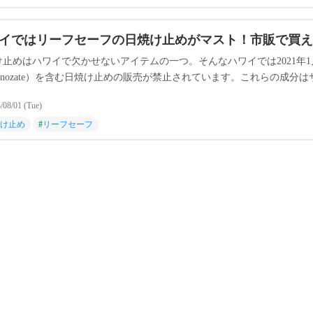
イではリーフセーフの日焼け止めがマスト！市販で買え
止めはハワイで欠かせないアイテムの一つ。そんなハワイでは2021年1月
ctinozate）を含む日焼け止めの販売が禁止されています。これらの
礁を守るために、「リーフセーフ（海に優しい）」日焼け止めを使うこ
/08/01 (Tue)
リーフセーフの日焼け止めについてご紹介します。
け止め
#
リーフセーフ