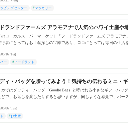
/05/21 (Wed)
ッピングセンター
#
マッカリー
ドランドファームズ アラモアナで人気のハワイ土産や
イのローカルスーパーマーケット「フードランドファームズ アラモアナ
旅行者にとってはお土産探しの宝庫であり、ロコにとっては毎日の生活
、ハワイらしいエコバッグなどの定番お土産から、地元で話題のアイテ
/05/16 (Fri)
パー
#
フードランド
ディ・バッグを贈ってみよう！気持ちの伝わるミニ・ギ
リカではグッディ・バッグ（Goodie Bag）と呼ばれる小さなギフト
などで、お返しを渡したりすると思いますが、同じような感覚で、バー
にお菓子や小さなおもちゃなどの入ったプレゼントを配ったりします。
/05/06 (Tue)
どでも準備されていることがしばしば。今回はお土産としても使えそう
ト
#
お土産
いお店のご紹介をしたいと思います！