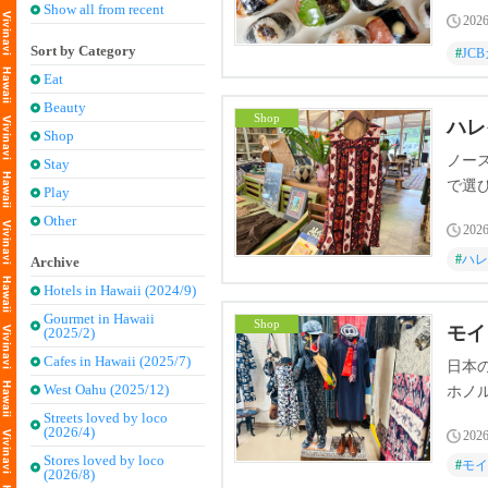
Show all from recent
2026
Sort by Category
#
JC
Eat
Beauty
Shop
ハレ
Shop
ノー
Stay
で選
Play
こで
Other
2026
#
ハレ
Archive
Hotels in Hawaii (2024/9)
Gourmet in Hawaii
Shop
モイ
(2025/2)
Cafes in Hawaii (2025/7)
日本
West Oahu (2025/12)
ホノル
く、
Streets loved by loco
(2026/4)
2026
Stores loved by loco
#
モイ
(2026/8)