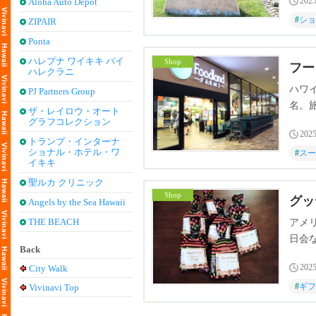
2025
Aloha Auto Depot
#
ショ
ZIPAIR
Ponta
ハレプナ ワイキキ バイ
Shop
フー
ハレクラニ
ハワ
PJ Partners Group
名。
ザ・レイロウ・オート
グラフコレクション
ート
2025
す。
トランプ・インターナ
ショナル・ホテル・ワ
#
スー
イキキ
聖ルカ クリニック
Shop
グッ
Angels by the Sea Hawaii
THE BEACH
アメ
日会
Back
る日
2025
City Walk
ィな
#
ギフ
Vivinavi Top
可愛