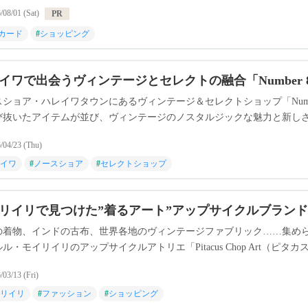
/08/01 (Sat)
PR
Bカード
#
ショッピング
イワで出会うヴィンテージとセレクトの融合「Number 8
スショア・ハレイワタウンにあるヴィンテージ＆セレクトショップ「Numb
び抜いたアイテムが並び、ヴィンテージのノスタルジックな魅力と新し
しか出会えない一点ものとのショッピングを楽しめます。
/04/23 (Thu)
イワ
#
ノースショア
#
セレクトショップ
リイリで見つけた”着るアート”アップサイクルブランド「Pitac
の着物、インドの古布、世界各地のヴィンテージファブリック……集め
ル・モイリイリのアップサイクルアトリエ「Pitacus Chop Art
知る人ぞ知る特別な場所です。
/03/13 (Fri)
リイリ
#
ファッション
#
ショッピング