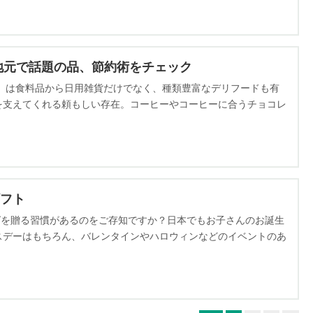
地元で話題の品、節約術をチェック
」は食料品から日用雑貨だけでなく、種類豊富なデリフードも有
を支えてくれる頼もしい存在。コーヒーやコーヒーに合うチョコレ
ム、節約術まで、知っていると得する情報もまとめてご紹介しま
フト
バッグを贈る習慣があるのをご存知ですか？日本でもお子さんのお誕生
スデーはもちろん、バレンタインやハロウィンなどのイベントのあ
お子様向けに限ったものでもなく、企業のイベントや会議、パーテ
なグッディ・バッグのアイデアや、カイムキに新しくオープンした