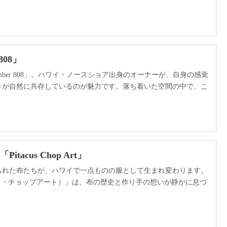
08」
er 808」。ハワイ・ノースショア出身のオーナーが、自身の感覚
さが自然に共存しているのが魅力です。落ち着いた空間の中で、こ
us Chop Art」
られた布たちが、ハワイで一点ものの服として生まれ変わります。
（ピタカス・チョップアート）」は、布の歴史と作り手の想いが静かに息づ