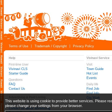
Terms of Use
Trademark / Copyright
Privacy Policy
Help
Vivinavi Service
First-time User
Visit
Vivinavi CLS
Town Guide
Starter Guide
Hot List
Events
Questions
FAQ
Daily life
Contact Us
Find Job
Find Info
Advertising & Paid Listing
Gig Work
This website is using cookie to provide better services. Please r
Feel free to contact us
please change your settings from your browser.
Contact us about advertising