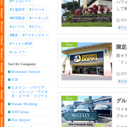
#
チョコレート
ハワ
して
#
工場見学
#
マリーナ
#
料理教室
#
ベーキング
2025
#
カパフル
#
カフェ
#
ワイ
#
教室
#
アクティビティ
#
ベトナム料理
Shop
限定
#
ハレイワ
西オア
「ドン
Sort by Company
し、
Restaurant Suntory
2025
JCB
#
カポ
ヒルトン・ハワイア
ン・ビレッジ・ワイキ
キ・ビーチ・リゾート
Shop
グル
Watabe Wedding
ワイ
WDI Group
グル
Don Quijote
から