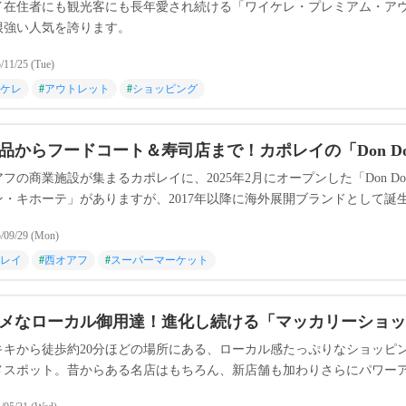
イ在住者にも観光客にも長年愛され続ける「ワイケレ・プレミアム・アウ
根強い人気を誇ります。
/11/25 (Tue)
ケレ
#
アウトレット
#
ショッピング
品からフードコート＆寿司店まで！カポレイの「Don Don
フの商業施設が集まるカポレイに、2025年2月にオープンした「Don Do
・キホーテ」がありますが、2017年以降に海外展開ブランドとして誕生した
日本の文化を知ってもらう」ことを目標に掲げた新コンセプトのお店で
/09/29 (Mon)
レイ
#
西オアフ
#
スーパーマーケット
メなローカル御用達！進化し続ける「マッカリーショッ
キキから徒歩約20分ほどの場所にある、ローカル感たっぷりなショッピ
メスポット。昔からある名店はもちろん、新店舗も加わりさらにパワー
少し足を伸ばして気になる店舗をチェックしてみては？