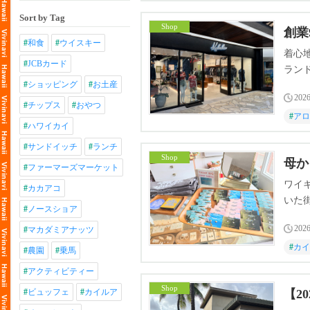
Sort by Tag
Shop
創業
#
和食
#
ウイスキー
着心
#
JCBカード
ラン
#
ショッピング
#
お土産
2026
#
チップス
#
おやつ
#
アロ
#
ハワイカイ
#
サンドイッチ
#
ランチ
Shop
母か
#
ファーマーズマーケット
ワイ
#
カカアコ
いた
#
ノースショア
2026
#
マカダミアナッツ
#
カイ
#
農園
#
乗馬
#
アクティビティー
Shop
#
ビュッフェ
#
カイルア
【2