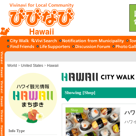
Hawaii
World
>
United States
>
Hawaii
Showing [Shop]
Shop
ハワ
ハワ
Info Type