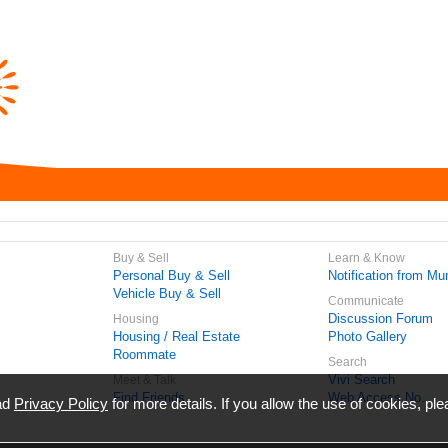
Buy & Sell
Learn & Know
Personal Buy & Sell
Notification from Mun
Vehicle Buy & Sell
Communicate
Discussion Forum
Housing
Housing / Real Estate
Photo Gallery
Roommate
Search
Vivi Search
Meet & Talk
Find Friends
Web Access No.
ead
Privacy Policy
for more details. If you allow the use of cookies, ple