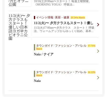
カピオラニ公園
10/16(土)9:00am〜スタート！ 毎週土曜開催。
《MORNING YOGA》 呼吸法...
イベント情報
/
美容・健康
26.54% Match
11/2(火)〜 夕方クラスもスタート！優し
い日本語ヨガ＠カピオラニ公園
11/2(火)17:00am〜夕方クラス スタート！ 呼吸
法、ウォームアップからゆっくり始め、基本...
タウンガイド
/
ファッション・アパレル
17.71%
Match
Naia / ナイア
タウンガイド
/
ファッション・アパレル
16.22%
Match
Naia