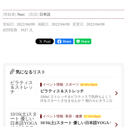
[登録者]
Nani
[言語]
日本語
登録日 :
2022/04/09
掲載日 :
2022/04/09
変更日 :
2022/04/09
総閲覧数 :
1627 人
Share
気になるリスト
イベント情報
/
スポーツ
88.34% Match
ピラティス＆ストレッチ
Aloha! ストレッチ＆ピラティスで気持ちよく 1
日をスタートさせませんか？ 朝のカピオラニ公
園...
イベント情報
/
美容・健康
27.11% Match
10/16(土)スタート 優しい日本語YOGA /