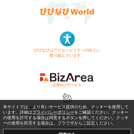
びびなびはアクセシビリティの向上に
取り組んでいます。
- 企業向けサービス -
本サイトでは、より良いサービス提供のため、クッキーを使用して
お問い合わせ
はじめてガイド
よくある質問
います。詳細は
プライバシーポリシー
をご確認ください。クッキー
利用規約
商標・著作権
プライバシーポリシー
の使用を許可する場合は同意するボタンを押してください。クッキ
Copyright © 1999-2026 Vivid Navigation, Inc. All Rights Reserved.
ーの使用を拒否する場合は、ブラウザからご設定ください。
Server US (43) @ Los Angeles Data Center