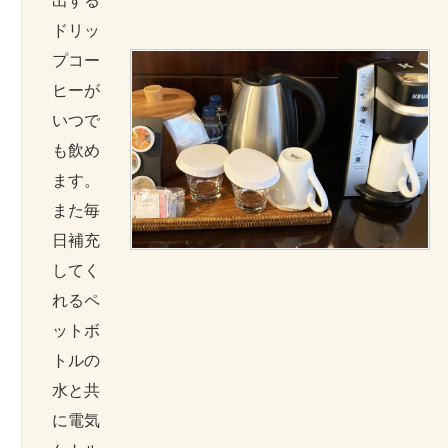
出する
ドリッ
プコー
ヒーが
いつで
も飲め
ます。
また毎
日補充
してく
れるペ
ットボ
トルの
水と共
に電気