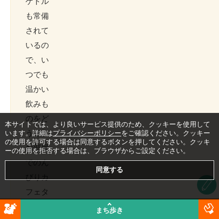
ケトル
も常備
されて
いるの
で、い
つでも
温かい
飲みも
のをど
本サイトでは、より良いサービス提供のため、クッキーを使用して
うぞ。
います。詳細は
プライバシーポリシー
をご確認ください。クッキー
の使用を許可する場合は同意するボタンを押してください。クッキ
お部屋
ーの使用を拒否する場合は、ブラウザからご設定ください。
でのん
びりカ
フェタ
イムが
まち歩き