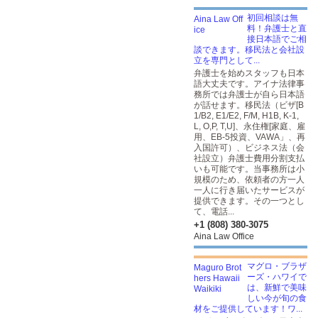
初回相談は無
料！弁護士と直
接日本語でご相
談できます。移民法と会社設
立を専門として...
弁護士を始めスタッフも日本
語大丈夫です。アイナ法律事
務所では弁護士が自ら日本語
が話せます。移民法（ビザ[B
1/B2, E1/E2, F/M, H1B, K-1,
L, O,P, T,U]、永住権[家庭、雇
用、EB-5投資、VAWA」、再
入国許可）、ビジネス法（会
社設立）弁護士費用分割支払
いも可能です。当事務所は小
規模のため、依頼者の方一人
一人に行き届いたサービスが
提供できます。その一つとし
て、電話...
+1 (808) 380-3075
Aina Law Office
マグロ・ブラザ
ーズ・ハワイで
は、新鮮で美味
しい今が旬の食
材をご提供しています！ワ...