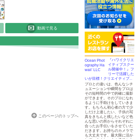
動画で見る
『ハワイクリエ
イティブスクー
ル開催中！』フ
リーで活躍した
いが目標！クリエイティブ...
プロとの違いは、色んなシチ
ュエーションや瞬間をプロは
その短時間の中で的確に撮影
ができます。そのプロになれ
るように手助けをしていきま
す。もちろん初心者の方で少
しだけ上達したい、子供の写
このページのトップへ
真をきちんと残したいなど色
んな思いの所からそれぞれに
合ったお手伝いをさせていた
だきます。お持ちのカメラで
も大丈夫です。最大限に活か