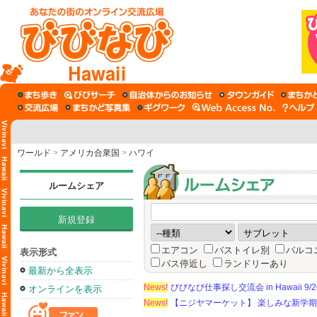
Hawaii
ワールド
>
アメリカ合衆国
>
ハワイ
ルームシェア
新規登録
エアコン
バストイレ別
バルコ
表示形式
バス停近し
ランドリーあり
最新から全表示
News!
びびなび仕事探し交流会 in Hawaii 9/26（
オンラインを表示
News!
【ニジヤマーケット】 楽しみな新学