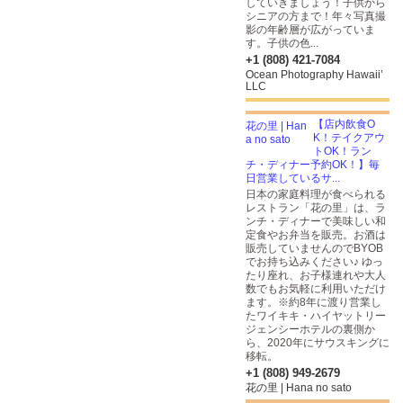
していきましょう！子供から
シニアの方まで！年々写真撮
影の年齢層が広がっていま
す。子供の色...
+1 (808) 421-7084
Ocean Photography Hawaii’
LLC
【店内飲食O
K！テイクアウ
トOK！ラン
チ・ディナー予約OK！】毎
日営業しているサ...
日本の家庭料理が食べられる
レストラン「花の里」は、ラ
ンチ・ディナーで美味しい和
定食やお弁当を販売。お酒は
販売していませんのでBYOB
でお持ち込みください♪ ゆっ
たり座れ、お子様連れや大人
数でもお気軽に利用いただけ
ます。※約8年に渡り営業し
たワイキキ・ハイヤットリー
ジェンシーホテルの裏側か
ら、2020年にサウスキングに
移転。
+1 (808) 949-2679
花の里 | Hana no sato