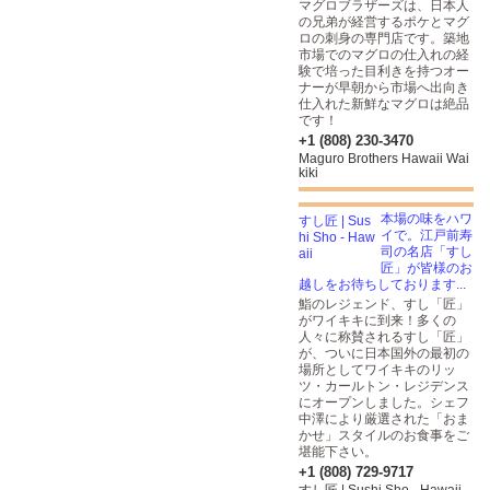
マグロブラザーズは、日本人
の兄弟が経営するポケとマグ
ロの刺身の専門店です。築地
市場でのマグロの仕入れの経
験で培った目利きを持つオー
ナーが早朝から市場へ出向き
仕入れた新鮮なマグロは絶品
です！
+1 (808) 230-3470
Maguro Brothers Hawaii Wai
kiki
本場の味をハワ
イで。江戸前寿
司の名店「すし
匠」が皆様のお
越しをお待ちしております...
鮨のレジェンド、すし「匠」
がワイキキに到来！多くの
人々に称賛されるすし「匠」
が、ついに日本国外の最初の
場所としてワイキキのリッ
ツ・カールトン・レジデンス
にオープンしました。シェフ
中澤により厳選された「おま
かせ」スタイルのお食事をご
堪能下さい。
+1 (808) 729-9717