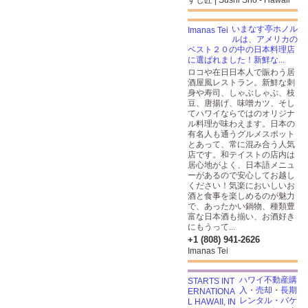
すし匠 | Sushi Sho - Hawaii
いまなす亭ホノル
ルは、アメリカの
ベスト２０の中の日本料理店
に選ばれました！新鮮な...
ロコや在日日本人で賑わう居
酒屋風レストラン。新鮮な刺
身や寿司、しゃぶしゃぶ、枝
豆、唐揚げ、味噌カツ、そし
てハワイならではのオリジナ
ル料理が味わえます。日本の
有名人も通うグルメスポット
とあって、常に混み合う人気
店です。和テイストの店内は
居心地がよく、日本語メニュ
ーがあるので安心してお越し
ください！気楽においしいお
酒と食事を楽しめるのが魅力
で、あったかい鍋物、種類豊
富な日本酒も揃い、お酒好き
にもうって...
+1 (808) 941-2626
Imanas Tei
ハワイ不動産購
入・売却・長期
レンタル・バケ