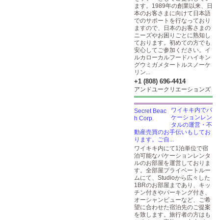
ます。1989年の創業以来、日
本のお客さまに向けて日本語
でのサポートを行なっており
ますので、日本のお客さまの
ニーズやお困りごとに熟知し
ております。初めての方でも
安心してご参加ください。イ
ルカローカルフードハイキン
グウミガメタートルスノーケ
リン...
+1 (808) 696-4414
アンドユークリエーションズ
ワイキキ内でバ
ケーションレン
タルの運営・不
動産売買のお手伝いもしてお
ります。ご自...
ワイキキ内にて1泊単位で宿
泊可能なバケーションレンタ
ルのお部屋を運営しておりま
す。全部屋プライベートルー
ムにて、Studioから広々した
1BRのお部屋まであり、キッ
チン付きやパーキング付き、
オーシャンビューなど、ご希
望に合わせた宿泊先のご提案
を致します。旅行者の方はも