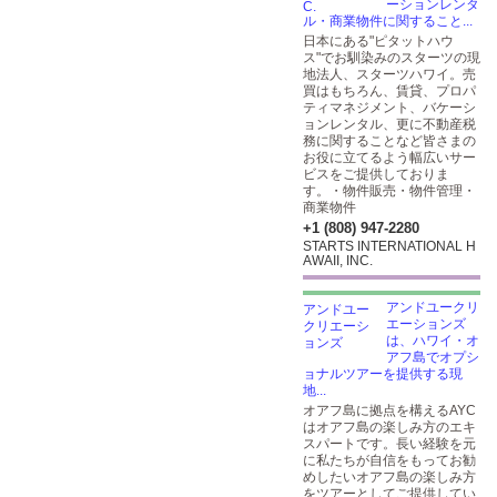
ーションレンタ
ル・商業物件に関すること...
日本にある"ピタットハウ
ス"でお馴染みのスターツの現
地法人、スターツハワイ。売
買はもちろん、賃貸、プロパ
ティマネジメント、バケーシ
ョンレンタル、更に不動産税
務に関することなど皆さまの
お役に立てるよう幅広いサー
ビスをご提供しておりま
す。・物件販売・物件管理・
商業物件
+1 (808) 947-2280
STARTS INTERNATIONAL H
AWAII, INC.
アンドユークリ
エーションズ
は、ハワイ・オ
アフ島でオプシ
ョナルツアーを提供する現
地...
オアフ島に拠点を構えるAYC
はオアフ島の楽しみ方のエキ
スパートです。長い経験を元
に私たちが自信をもってお勧
めしたいオアフ島の楽しみ方
をツアーとしてご提供してい