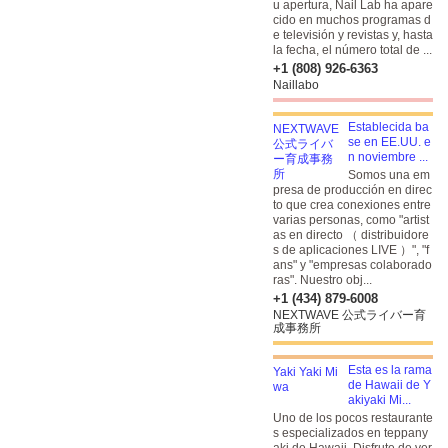
u apertura, Nail Lab ha apare
cido en muchos programas d
e televisión y revistas y, hasta
la fecha, el número total de ...
+1 (808) 926-6363
Naillabo
Establecida ba
se en EE.UU. e
n noviembre ...
Somos una em
presa de producción en direc
to que crea conexiones entre
varias personas, como "artist
as en directo （ distribuidore
s de aplicaciones LIVE ）", "f
ans" y "empresas colaborado
ras". Nuestro obj...
+1 (434) 879-6008
NEXTWAVE 公式ライバー育
成事務所
Esta es la rama
de Hawaii de Y
akiyaki Mi...
Uno de los pocos restaurante
s especializados en teppany