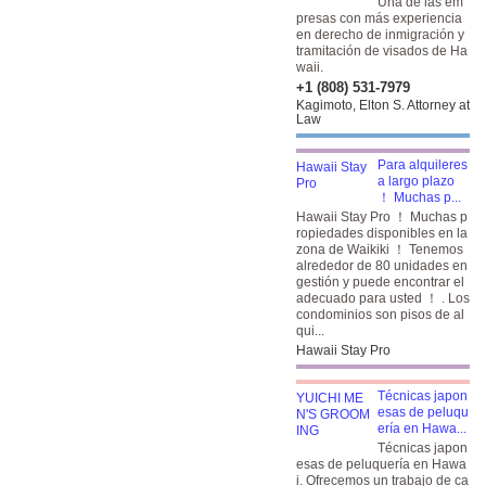
Una de las em
presas con más experiencia
en derecho de inmigración y
tramitación de visados de Ha
waii.
+1 (808) 531-7979
Kagimoto, Elton S. Attorney at
Law
Para alquileres
a largo plazo
！ Muchas p...
Hawaii Stay Pro ！ Muchas p
ropiedades disponibles en la
zona de Waikiki ！ Tenemos
alrededor de 80 unidades en
gestión y puede encontrar el
adecuado para usted ！ . Los
condominios son pisos de al
qui...
Hawaii Stay Pro
Técnicas japon
esas de peluqu
ería en Hawa...
Técnicas japon
esas de peluquería en Hawa
i. Ofrecemos un trabajo de ca