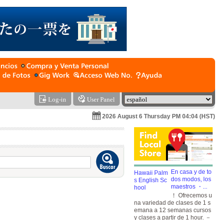
Log-in
User Panel
2026 August 6 Thursday PM 04:04 (HST)
En casa y de to
dos modos, los
maestros ・...
！ Ofrecemos u
na variedad de clases de 1 s
emana a 12 semanas cursos
y clases a partir de 1 hour. －