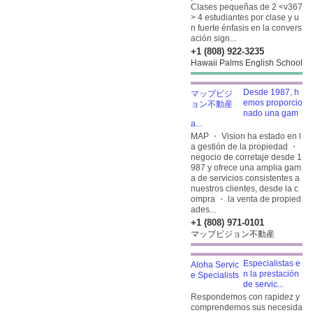
Clases pequeñas de 2 <v367
> 4 estudiantes por clase y u
n fuerte énfasis en la convers
ación sign...
+1 (808) 922-3235
Hawaii Palms English School
Desde 1987, h
emos proporcio
nado una gam
a...
MAP ・ Vision ha estado en l
a gestión de la propiedad ・
negocio de corretaje desde 1
987 y ofrece una amplia gam
a de servicios consistentes a
nuestros clientes, desde la c
ompra ・ la venta de propied
ades...
+1 (808) 971-0101
マップビジョン不動産
Especialistas e
n la prestación
de servic...
Respondemos con rapidez y
comprendemos sus necesida