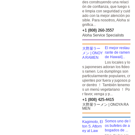
des construyendo una relaci
ón de confianza, que luego s
e limpia con seguridad y cuid
ado con la mejor atención po
sible. Para nosotros, Aloha si
gnifica...
+1 (808) 260-3557
Aloha Service Specialists
El mejor restau
rante de ramen
de Hawaii]...
Los locales y lo
s japoneses adoran los fideo
s ramen. Los dumplings son
particularmente populares, cr
ujientes por fuera y jugosos p
or dentro ！ También tenemo
s un menú vegetariano ！ Po
r favor, venga y p...
+1 (808) 425-4415
大野屋ラーメン | ONOYA RA
MEN
Somos uno de l
os bufetes de a
bogados de ...