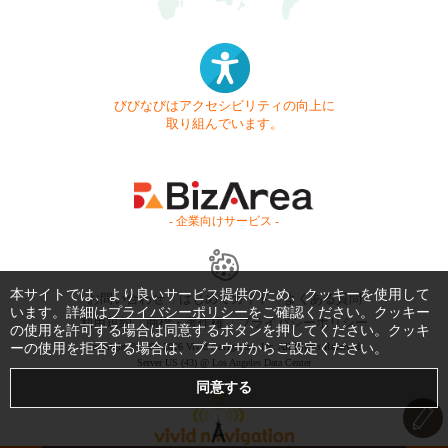
びびなびはアクセシビリティの向上に
取り組んでいます。
- 企業向けサービス -
本サイトでは、より良いサービス提供のため、クッキーを使用して
お問い合わせ
はじめてガイド
よくある質問
います。詳細は
プライバシーポリシー
をご確認ください。クッキー
利用規約
商標・著作権
プライバシーポリシー
の使用を許可する場合は同意するボタンを押してください。クッキ
ーの使用を拒否する場合は、ブラウザからご設定ください。
Copyright © 1999-2026 Vivid Navigation, Inc. All Rights Reserved.
Server US (43) @ Los Angeles Data Center