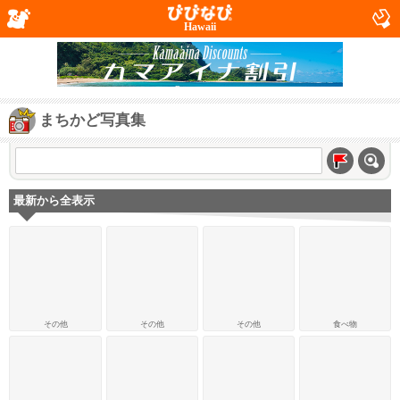
Hawaii
まちかど写真集
最新から全表示
その他
その他
その他
食べ物