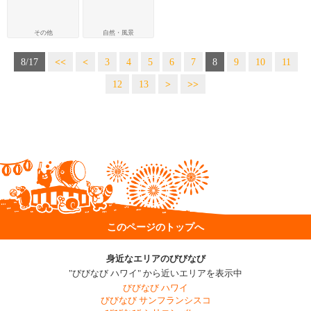
その他
自然・風景
8/17
<<
<
3
4
5
6
7
8
9
10
11
12
13
>
>>
このページのトップへ
身近なエリアのびびなび
"びびなび ハワイ" から近いエリアを表示中
びびなび ハワイ
びびなび サンフランシスコ