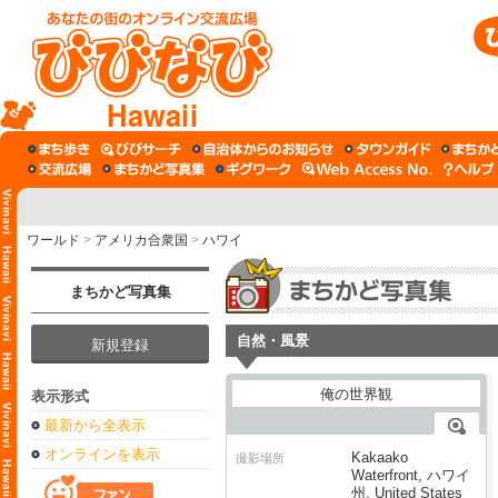
Hawaii
ワールド
>
アメリカ合衆国
>
ハワイ
まちかど写真集
自然・風景
新規登録
表示形式
最新から全表示
オンラインを表示
Kakaako
撮影場所
Waterfront, ハワイ
州, United States