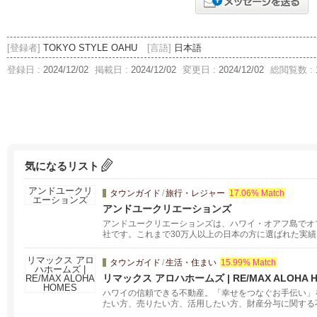
[登録者]
TOKYO STYLE OAHU
[言語]
日本語
登録日 :
2024/12/02
掲載日 :
2024/12/02
変更日 :
2024/12/02
総閲覧数 :
気になるリスト
タウンガイド
/
旅行・レジャー
17.06% Match
アンドユークリエーションズ
アンドユークリエーションズは、ハワイ・オアフ島でオ
社です。これまで30万人以上の日本の方に選ばれた実
晴らしいものにすることをお約束します。
タウンガイド
/
生活・住まい
15.99% Match
リマックス アロハホームズ | RE/MAX ALOHA 
ハワイの信頼できる不動産。「幸せをつなぐお手伝い」
たい方、売りたい方、活用したい方、財産分与に関する
談ください。