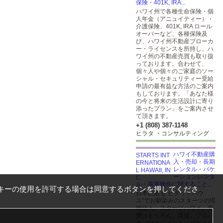
保険・401K, IRA...
ハワイ州で各種生命保険・個
人年金（アニュイティー）・
介護保険、401K, IRA ロール
オーバーなど、各種保険及
び、ハワイ州不動産ブローカ
ー・ライセンスを所持し、ハ
ワイ州の不動産売買も取り扱
っております。合わせて、
個々人や個々のご家庭のソー
シャル・セキュリティー受給
申請の最有益な方法のご案内
もしております。「あなた様
の今と将来の生活設計に寄り
添ったプラン」をご案内させ
て頂きます。
+1 (808) 387-1148
ヒラタ ・コンサルティング
ハワイ不動産購
入・売却・長期
レンタル・バケ
ーションレンタ
ル・商業物件に関すること...
キーの使用を許可する場合は同意するボタンを押してくださ
日本にある"ピタットハウ
ス"でお馴染みのスターツの現
地法人、スターツハワイ。売
買はもちろん、賃貸、プロパ