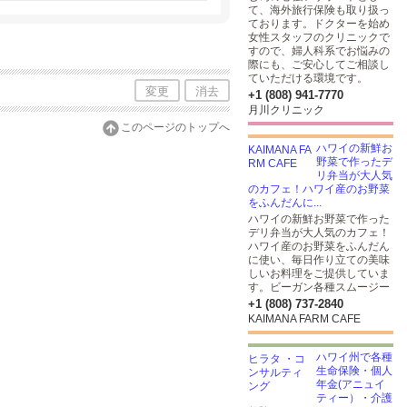
て、海外旅行保険も取り扱っ
ております。ドクターを始め
女性スタッフのクリニックで
すので、婦人科系でお悩みの
際にも、ご安心してご相談し
ていただける環境です。
変更
消去
+1 (808) 941-7770
月川クリニック
このページのトップへ
ハワイの新鮮お
野菜で作ったデ
リ弁当が大人気
のカフェ！ハワイ産のお野菜
をふんだんに...
ハワイの新鮮お野菜で作った
デリ弁当が大人気のカフェ！
ハワイ産のお野菜をふんだん
に使い、毎日作り立ての美味
しいお料理をご提供していま
す。ビーガン各種スムージー
+1 (808) 737-2840
KAIMANA FARM CAFE
ハワイ州で各種
生命保険・個人
年金(アニュイ
ティー）・介護