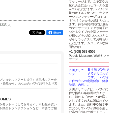
マッサージまで。ご予定やお
疲れ具合に合わせコースを選
んでいただけます。ハワイ伝
統のオイルを使ったリラクゼ
ーションマッサージ”ロミロ
ミ”も３０分からお受けいたし
ます。待ち時間の間には最新
1335 人
のマッサージチェアや椅子に
つけるタイプの小型マッサー
Share
ジ機などをお試しいただきな
がらリラックスしてお待ちい
ただけます。カジュアルな雰
囲気のお...
+1 (808) 589-6503
Popoki Massage / ポポキマッ
サージ
日本語で受診で
きるクリニック
です。 ハワイ
プショナルツアーを提供する現地ツアー会
在住の方への定期健診、健康
績・経験から、あなたのハワイ旅行をより素
診断、内科、...
月川クリニックは、ハワイに
住む幅広い年齢層の方々か
ら、頼れる「かかりつけ医」
HOMES
として多くの人に選ばれてい
をモットーにしております。不動産を買い
ます。また、旅行中や留学中
不動産トランザクションなど日本語でご相
に安心してハワイ滞在を楽し
む為の心強いサポートとし