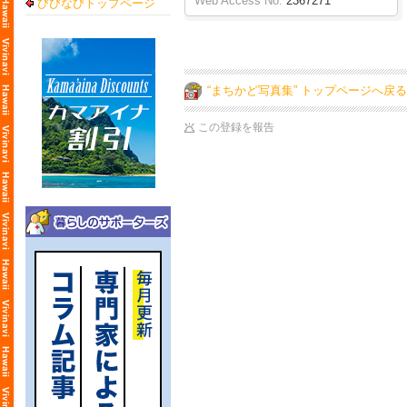
Web Access No.
2367271
びびなびトップページ
“まちかど写真集” トップページへ戻る
この登録を報告