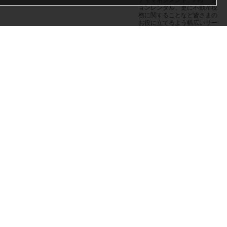
ティマネジメント、バケーシ
ョンレンタル、更に不動産税
務に関することなど皆さまの
お役に立てるよう幅広いサー
ビスをご提供しておりま
す。・物件販売・物件管理・
商業物件
+1 (808) 947-2280
STARTS INTERNATIONAL H
AWAII, INC.
アンドユークリ
エーションズ
は、ハワイ・オ
アフ島でオプシ
ョナルツアーを提供する現
地...
オアフ島に拠点を構えるAYC
はオアフ島の楽しみ方のエキ
スパートです。長い経験を元
に私たちが自信をもってお勧
めしたいオアフ島の楽しみ方
をツアーとしてご提供してい
ます。1989年の創業以来、日
本のお客さまに向けて日本語
でのサポートを行なっており
ますので、日本のお客さまの
ニーズやお困りごとに熟知し
ております。初めての方でも