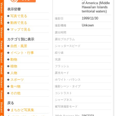
of America (Middle
Hawai'ian Islands
表示切替
territorial waters)
写真で見る
1999/11/30
撮影日
動画で見る
Unkown
撮影機種
マップで見る
露出時間
カテゴリ別に表示
露出プログラム
自然・風景
シャッタースピード
イベント・行事
絞り値
動物
光源
植物
フラッシュ
人物
露光モード
スポーツ
ホワイト・バランス
食べ物
撮影シーン・タイプ
その他
コントラスト
シャープネス
戻る
被写体撮影モード
まちかど写真集