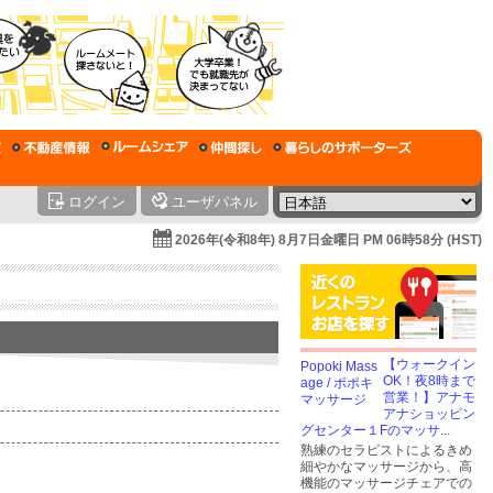
ログイン
ユーザパネル
2026年(令和8年) 8月7日金曜日 PM 06時58分 (HST)
【ウォークイン
OK！夜8時まで
営業！】アナモ
アナショッピン
グセンター１Fのマッサ...
熟練のセラピストによるきめ
細やかなマッサージから、高
機能のマッサージチェアでの