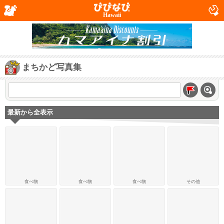
Hawaii
まちかど写真集
最新から全表示
食べ物
食べ物
食べ物
その他