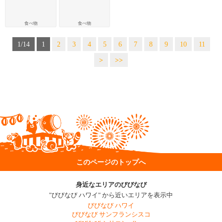
食べ物
食べ物
1/14
1
2
3
4
5
6
7
8
9
10
11
>
>>
このページのトップへ
身近なエリアのびびなび
"びびなび ハワイ" から近いエリアを表示中
びびなび ハワイ
びびなび サンフランシスコ