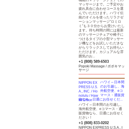
機能のマッサージチェアでの
マッサージまで。ご予定やお
疲れ具合に合わせコースを選
んでいただけます。ハワイ伝
統のオイルを使ったリラクゼ
ーションマッサージ”ロミロ
ミ”も３０分からお受けいたし
ます。待ち時間の間には最新
のマッサージチェアや椅子に
つけるタイプの小型マッサー
ジ機などをお試しいただきな
がらリラックスしてお待ちい
ただけます。カジュアルな雰
囲気のお...
+1 (808) 589-6503
Popoki Massage / ポポキマッ
サージ
ハワイ⇔日本間
のお引越し、海
外航空便、eコ
マース・通販貨
物なら、日通にお任せくだ...
ハワイ⇔日本間のお引越し、
海外航空便、eコマース・通
販貨物なら、日通にお任せく
ださい！
+1 (808) 833-0202
NIPPON EXPRESS U.S.A., I