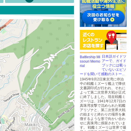
日本語ガイドツ
アーで、ガイド
ブックには載っ
ていないエピソ
ードを聞いて感動のストー...
1945年9月2日東京湾に停泊
中の戦艦ミズーリ艦上で降伏
文書調印式が行われ、それに
よって第二次世界大戦が正式
に終了しました。現在戦艦ミ
ズーリは、1941年12月7日の
真珠湾攻撃で沈められた戦艦
アリゾナと、第二次世界大戦
の始まりと終わりの場所を象
徴するような形で向かい合わ
せに真珠湾に係留されていま
す。 戦艦ミズーリは世界で最