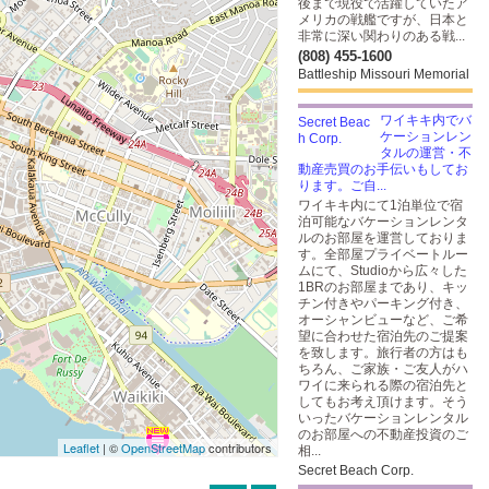
後まで現役で活躍していたア
メリカの戦艦ですが、日本と
非常に深い関わりのある戦...
(808) 455-1600
Battleship Missouri Memorial
ワイキキ内でバ
ケーションレン
タルの運営・不
動産売買のお手伝いもしてお
ります。ご自...
ワイキキ内にて1泊単位で宿
泊可能なバケーションレンタ
ルのお部屋を運営しておりま
す。全部屋プライベートルー
ムにて、Studioから広々した
1BRのお部屋まであり、キッ
チン付きやパーキング付き、
オーシャンビューなど、ご希
望に合わせた宿泊先のご提案
を致します。旅行者の方はも
ちろん、ご家族・ご友人がハ
ワイに来られる際の宿泊先と
してもお考え頂けます。そう
いったバケーションレンタル
のお部屋への不動産投資のご
Leaflet
| ©
OpenStreetMap
contributors
相...
Secret Beach Corp.