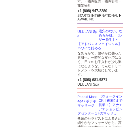
す。・物件販売・物件管理・
商業物件
+1 (808) 947-2280
STARTS INTERNATIONAL H
AWAII, INC.
毛穴のない、な
めらか肌。【レ
ザー脱毛】×
【アドバンスフェイシャル】
ハワイで始める...
なめらかで、健やかに整った
素肌へ。一時的な変化ではな
く、日々のお手入れが少し楽
になるような、そんなトリー
トメントを大切にしていま
す。
+1 (808) 681-9871
ULULANI Spa
【ウォークイン
OK！夜8時まで
営業！】アナモ
アナショッピン
グセンター１Fのマッサ...
熟練のセラピストによるきめ
細やかなマッサージから、高