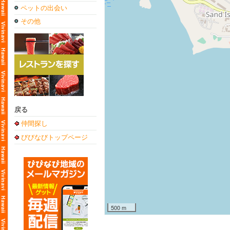
ペットの出会い
その他
戻る
仲間探し
びびなびトップページ
500 m