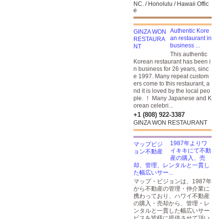
NC. / Honolulu / Hawaii Offic
e
Authentic Kore
an restaurant in
business ...
This authentic
Korean restaurant has been i
n business for 26 years, sinc
e 1997. Many repeat custom
ers come to this restaurant, a
nd it is loved by the local peo
ple. ！ Many Japanese and K
orean celebri...
+1 (808) 922-3387
GINZA WON RESTAURANT
1987年よりワ
イキキにて不動
産の購入、売
却、管理、レンタルと一貫し
た幅広いサー...
マップ・ビジョンは、1987年
から不動産の管理・仲介業に
携わっており、ハワイ不動産
の購入・売却から、管理・レ
ンタルと一貫した幅広いサー
ビスを皆様に提供させて頂い