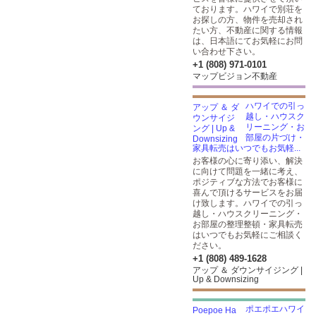
ております。ハワイで別荘を
お探しの方、物件を売却され
たい方、不動産に関する情報
は、日本語にてお気軽にお問
い合わせ下さい。
+1 (808) 971-0101
マップビジョン不動産
ハワイでの引っ
越し・ハウスク
リーニング・お
部屋の片づけ・
家具転売はいつでもお気軽...
お客様の⼼に寄り添い、解決
に向けて問題を一緒に考え、
ポジティブな方法でお客様に
喜んで頂けるサービスをお届
け致します。ハワイでの引っ
越し・ハウスクリーニング・
お部屋の整理整頓・家具転売
はいつでもお気軽にご相談く
ださい。
+1 (808) 489-1628
アップ ＆ ダウンサイジング |
Up & Downsizing
ポエポエハワイ