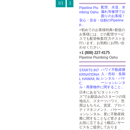
1/1
1
配管、水道、水
漏れ等修理でお
困りのお客様！
安心・安全・信頼のPipeline
p...
<初めてのお客様特典>新規の
お客様には、どの配管サービ
スでも配管検査/圧力テストを
行います。お気軽にお問い合
わせください。
+1 (808) 227-4175
Pipeline Plumbing Oahu
ハワイ不動産購
入・売却・長期
レンタル・バケ
ーションレンタ
ル・商業物件に関すること...
日本にある"ピタットハウ
ス"でお馴染みのスターツの現
地法人、スターツハワイ。売
買はもちろん、賃貸、プロパ
ティマネジメント、バケーシ
ョンレンタル、更に不動産税
務に関することなど皆さまの
お役に立てるよう幅広いサー
ビスをご提供しておりま