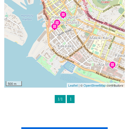
500 m
Leaflet
| ©
OpenStreetMap
contributors
1/1
1