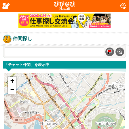
Hawaii
仲間探し
「チャット仲間」を表示中
+
−