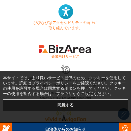
びびなびはアクセシビリティの向上に
取り組んでいます。
- 企業向けサービス -
本サイトでは、より良いサービス提供のため、クッキーを使用して
お問い合わせ
はじめてガイド
よくある質問
います。詳細は
プライバシーポリシー
をご確認ください。クッキー
利用規約
商標・著作権
プライバシーポリシー
の使用を許可する場合は同意するボタンを押してください。クッキ
ーの使用を拒否する場合は、ブラウザからご設定ください。
Copyright © 1999-2026 Vivid Navigation, Inc. All Rights Reserved.
Server US (44) @ Los Angeles Data Center
自治体からのお知らせ