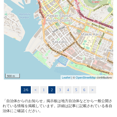
500 m
Leaflet
| ©
OpenStreetMap
contributors
2/6
<
1
2
3
4
5
6
>
「自治体からのお知らせ」掲示板は地方自治体などから一般公開さ
れている情報を掲載しています。詳細は記事に記載されている各自
治体にご確認ください。