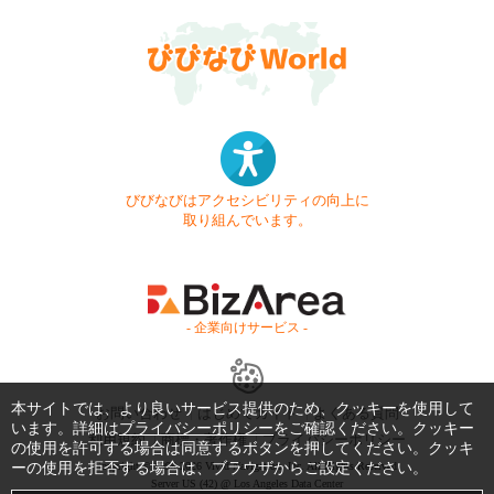
びびなびはアクセシビリティの向上に
取り組んでいます。
- 企業向けサービス -
本サイトでは、より良いサービス提供のため、クッキーを使用して
お問い合わせ
はじめてガイド
よくある質問
います。詳細は
プライバシーポリシー
をご確認ください。クッキー
利用規約
商標・著作権
プライバシーポリシー
の使用を許可する場合は同意するボタンを押してください。クッキ
ーの使用を拒否する場合は、ブラウザからご設定ください。
Copyright © 1999-2026 Vivid Navigation, Inc. All Rights Reserved.
Server US (42) @ Los Angeles Data Center