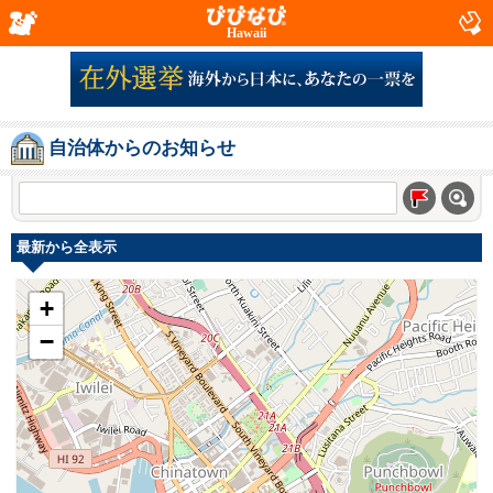
Hawaii
自治体からのお知らせ
最新から全表示
+
−