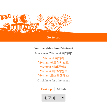
Go to top
Your neighborhood Vivinavi
Areas near "Vivinavi 하와이"
Vivinavi 하와이
Vivinavi 샌프란시스코
Vivinavi 실리콘밸리
Vivinavi 새크라멘토
Vivinavi 로스앤젤레스
Click here for other areas
Desktop
Mobile