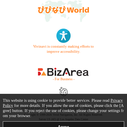
Vivinavi is constantly making efforts to
improve accessibility.
- For Business -
This website is using cookie to provide better services. Please read
Privacy
Contact Us
Starter Guide
FAQ
Policy
for more details. If you allow the use of cookies, please click the [A
Terms of Use
Trademark / Copyright
Privacy Policy
gree] button. If you reject the use of cookies, please change your settings fr
Copyright © 1999-2026 Vivid Navigation, Inc. All Rights Reserved.
om your browser.
Server US (42) @ Los Angeles Data Center