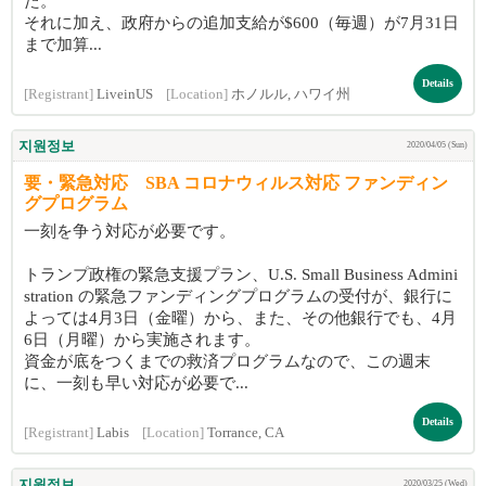
た。
それに加え、政府からの追加支給が$600（毎週）が7月31日
まで加算...
Details
[Registrant]
LiveinUS
[Location]
ホノルル, ハワイ州
지원정보
2020/04/05 (Sun)
要・緊急対応 SBA コロナウィルス対応 ファンディン
グプログラム
一刻を争う対応が必要です。
トランプ政権の緊急支援プラン、U.S. Small Business Admini
stration の緊急ファンディングプログラムの受付が、銀行に
よっては4月3日（金曜）から、また、その他銀行でも、4月
6日（月曜）から実施されます。
資金が底をつくまでの救済プログラムなので、この週末
に、一刻も早い対応が必要で...
Details
[Registrant]
Labis
[Location]
Torrance, CA
지원정보
2020/03/25 (Wed)