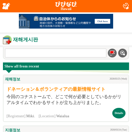
Hawaii
재해게시판
Show all from recent
재해정보
2026/03/25 (Wed)
ドネーション＆ボランティアの最新情報サイト
今回のコナストームで、どこで何が必要としているかがリ
アルタイムでわかるサイトが立ち上がりました。
Details
[Registrant]
Miki.
[Location]
Waialua
지원정보
2026/03/24 (Tue)