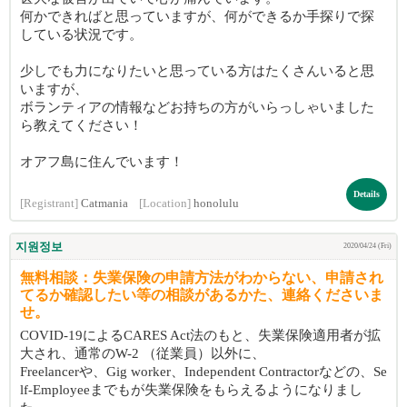
何かできればと思っていますが、何ができるか手探りで探
している状況です。
少しでも力になりたいと思っている方はたくさんいると思
いますが、
ボランティアの情報などお持ちの方がいらっしゃいました
ら教えてください！
オアフ島に住んでいます！
Details
[Registrant]
Catmania
[Location]
honolulu
지원정보
2020/04/24 (Fri)
無料相談：失業保険の申請方法がわからない、申請され
てるか確認したい等の相談があるかた、連絡くださいま
せ。
COVID-19によるCARES Act法のもと、失業保険適用者が拡
大され、通常のW-2 （従業員）以外に、
Freelancerや、Gig worker、Independent Contractorなどの、Se
lf-Employeeまでもが失業保険をもらえるようになりまし