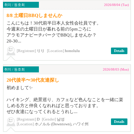
취미 / 동호회
2026/08/04 (Tue)
8/8 土曜日BBQしませんか
こんにちは！30代前半日本人女性会社員です。
今週末の土曜日日が暮れる前の5pmごろに
アラモアナビーチパークでBBQしませんか？
20-30...
[Registrant]
りり
[Location]
honolulu
Details
취미 / 동호회
2026/08/03 (Mon)
20代後半〜30代友達探し
初めまして✨
ハイキング、絶景巡り、カフェなど色んなことを一緒に楽
しめる方と仲良くなれればと思っております。
ぜひ友達になってくれるとうれし...
[Registrant]
D
[Gender]
남성
Details
[Location]
ホノルル (Downtown), ハワイ州