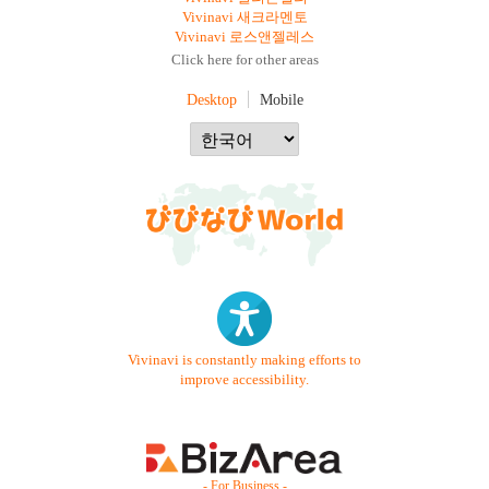
Vivinavi 새크라멘토
Vivinavi 로스앤젤레스
Click here for other areas
Desktop
Mobile
Vivinavi is constantly making efforts to
improve accessibility.
- For Business -