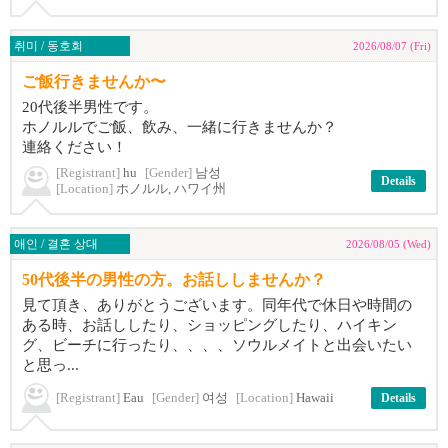
취미 / 동호회
2026/08/07 (Fri)
ご飯行きませんか〜
20代後半男性です。
ホノルルでご飯、飲み、一緒に行きませんか？
連絡ください！
[Registrant]
hu
[Gender]
남성
Details
[Location]
ホノルル, ハワイ州
애인 / 결혼 상대
2026/08/05 (Wed)
50代後半の男性の方。お話ししませんか？
見て頂き、ありがとうございます。同年代で休日や時間の
ある時、お話ししたり、ショッピングしたり、ハイキン
グ、ビーチに行ったり、、、、ソウルメイトと出会いたい
と思っ...
[Registrant]
Eau
[Gender]
여성
[Location]
Hawaii
Details