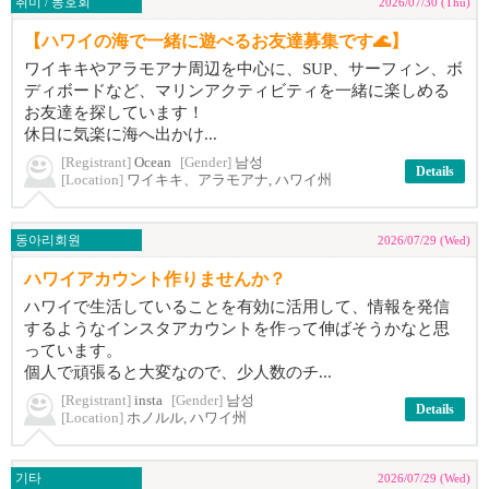
취미 / 동호회
2026/07/30 (Thu)
【ハワイの海で一緒に遊べるお友達募集です🌊】
ワイキキやアラモアナ周辺を中心に、SUP、サーフィン、ボ
ディボードなど、マリンアクティビティを一緒に楽しめる
お友達を探しています！
休日に気楽に海へ出かけ...
[Registrant]
Ocean
[Gender]
남성
Details
[Location]
ワイキキ、アラモアナ, ハワイ州
동아리회원
2026/07/29 (Wed)
ハワイアカウント作りませんか？
ハワイで生活していることを有効に活用して、情報を発信
するようなインスタアカウントを作って伸ばそうかなと思
っています。
個人で頑張ると大変なので、少人数のチ...
[Registrant]
insta
[Gender]
남성
Details
[Location]
ホノルル, ハワイ州
기타
2026/07/29 (Wed)