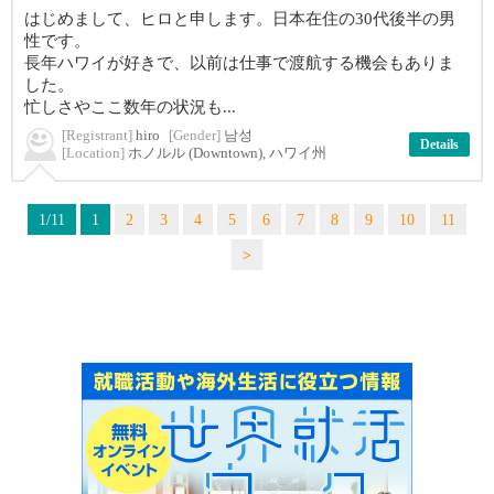
はじめまして、ヒロと申します。日本在住の30代後半の男
性です。
長年ハワイが好きで、以前は仕事で渡航する機会もありま
した。
忙しさやここ数年の状況も...
[Registrant]
hiro
[Gender]
남성
Details
[Location]
ホノルル (Downtown), ハワイ州
1/11
1
2
3
4
5
6
7
8
9
10
11
>