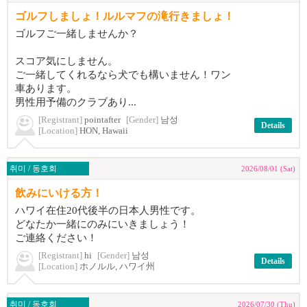
ゴルフしましょ！ルルマフの滝行きましょ！
ゴルフご一緒しませんか？
スコア気にしません。
ご一緒してくれるなら犬でも構いません！ワン
車あります。
男性用予備のクラブあり...
[Registrant]
pointafter
[Gender]
남성
Details
[Location]
HON, Hawaii
취미 / 동호회
2026/08/01 (Sat)
飲みにいける方！
ハワイ在住20代後半の日本人男性です。
どなたか一緒にのみにいきましょう！
ご連絡ください！
[Registrant]
hi
[Gender]
남성
Details
[Location]
ホノルル, ハワイ州
취미 / 동호회
2026/07/30 (Thu)