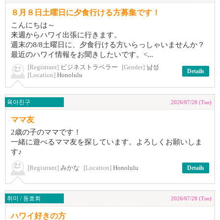
８月８日土曜日に夕食行ける方募集です！
こんにちは～
来週からハワイ出張に行きます。
週末の8/8土曜日に、夕食行ける方いらっしゃいませんか？
最近のハワイ情報をお聞きしたいです。<...
[Registrant]
ビジネストラベラー
[Gender]
남성
Details
[Location]
Honolulu
육아친구
2026/07/28 (Tue)
ママ友
2歳の子のママです！
一緒に遊べるママ友を探しています。よろしくお願いしま
す♪
[Registrant]
みかな
[Location]
Honolulu
Details
취미 / 동호회
2026/07/28 (Tue)
ハワイ好きの方