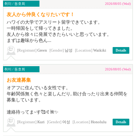
취미 / 동호회
2026/08/05 (Wed)
友人から仲良くなりたいです！
ハワイの大学でアスリート留学できています。
一時帰国をして帰ってきました。
友人から徐々に発展できたらいいと思っています。
まずは趣味から色ん...
[Registrant]
Green
[Gender]
남성
[Location]
Waikiki
Details
취미 / 동호회
2026/08/05 (Wed)
お友達募集
オアフに住んでいる女性です。
年齢関係無く色々と楽しんだり, 助け合ったり出来る仲間を
募集しています。
連絡待ってま~す🥰🤙🌺✨️
[Registrant]
Kuri
[Gender]
여성
[Location]
Honolulu
Details