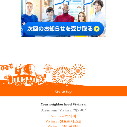
Go to top
Your neighborhood Vivinavi
Areas near "Vivinavi 하와이"
Vivinavi 하와이
Vivinavi 샌프란시스코
Vivinavi 실리콘밸리