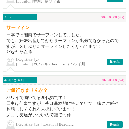
[Location]
神奈川県 逗子市
기타
2026/08/08 (Sat)
サーフィン
日本では湘南でサーフィンしてました。
でも、妊娠出産してからサーフィンが出来てなかったので
すが、久しぶりにサーフィンしたくなってます！
どなたか在住...
[Registrant]
yk
Details
[Location]
ホノルル (Downtown), ハワイ州
취미 / 동호회
2026/08/08 (Sat)
ご飯行きませんか？
ハワイで働いてる20代男です！
日中は仕事ですが、夜は基本的に空いていて一緒にご飯や
お話ししてくれる人探しています！
あまり友達がいないので誰でも仲...
[Registrant]
Sa
[Location]
Honolulu
Details