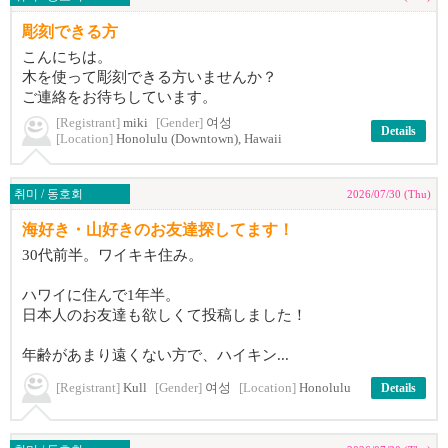
彫刻できる方
こんにちは。
木を使って彫刻できる方いませんか？
ご連絡をお待ちしています。
[Registrant]
miki
[Gender]
여성
Details
[Location]
Honolulu (Downtown), Hawaii
취미 / 동호회
2026/07/30 (Thu)
海好き・山好きのお友達探してます！
30代前半。ワイキキ住み。
ハワイに住んで1年半。
日本人のお友達も欲しくて投稿しました！
年齢があまり遠くない方で、ハイキン...
[Registrant]
Kull
[Gender]
여성
[Location]
Honolulu
Details