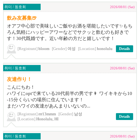
취미 / 동호회
2026/08/01 (Sat)
飲み友募集🍺
オアフ中心部で美味しいご飯やお酒を堪能したいです✨もち
ろん気軽にハッピーアワーなどでサクッと飲むのも好きで
す！30代既婚です。近い年齢の方だと嬉しいです！
[Registrant]
bloom
[Gender]
여성
[Location]
honolulu
Details
취미 / 동호회
2026/08/01 (Sat)
友達作り！
こんにちわ！
ハワイにoptで来ている20代前半の男です👨 ワイキキから10
-15分くらいの場所に住んでいます！
まだハワイの友達があんまりいないの...
[Registrant]
rrr13mmm
[Gender]
남성
Details
[Location]
Honolulu, HI
취미 / 동호회
2026/08/01 (Sat)