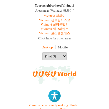
Your neighborhood Vivinavi
Areas near "Vivinavi 하와이"
Vivinavi 하와이
Vivinavi 샌프란시스코
Vivinavi 실리콘밸리
Vivinavi 새크라멘토
Vivinavi 로스앤젤레스
Click here for other areas
Desktop
Mobile
Vivinavi is constantly making efforts to