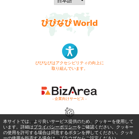
びびなびはアクセシビリティの向上に
取り組んでいます。
- 企業向けサービス -
本サイトでは、より良いサービス提供のため、クッキーを使用して
お問い合わせ
はじめてガイド
よくある質問
います。詳細は
プライバシーポリシー
をご確認ください。クッキー
利用規約
商標・著作権
プライバシーポリシー
の使用を許可する場合は同意するボタンを押してください。クッキ
ーの使用を拒否する場合は、ブラウザからご設定ください。
Copyright © 1999-2026 Vivid Navigation, Inc. All Rights Reserved.