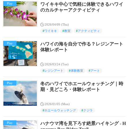
Play
ワイキキ中心で気軽に体験できるハワイ
のカルチャーアクティビティ
2026/04/09 (Thu)
#
ワイキキ
#
教室
#
アクティビティ
Play
ハワイの海を自分で作る？レジンアート
体験レポート
2026/03/24 (Tue)
#
レジンアート
#
体験教室
#
アート
Play
冬のハワイでホエールウォッチング｜時
期・見どころ・体験レポート
2026/01/05 (Mon)
#
ホエールウォッチング
#
クジラ
Play
ハナウマ湾を見下ろす絶景ハイキング - H