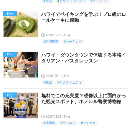
#
乗馬
#
アクティビティー
#
ビュッフェ
Play
ハワイでベイキングを学ぶ！プロ級のロ
ールケーキに感動
2026/05/26 (Tue)
#
料理教室
#
ベーキング
Play
ハワイ・ダウンタウンで体験する本格イ
タリアン・パスタレッスン
2026/05/14 (Thu)
#
教室
#
アクティビティ
Play
無料でこの充実度？想像以上に面白かっ
た観光スポット、ホノルル警察博物館
2026/04/21 (Tue)
#
博物館
#
ホノルル
#
ワイキキ