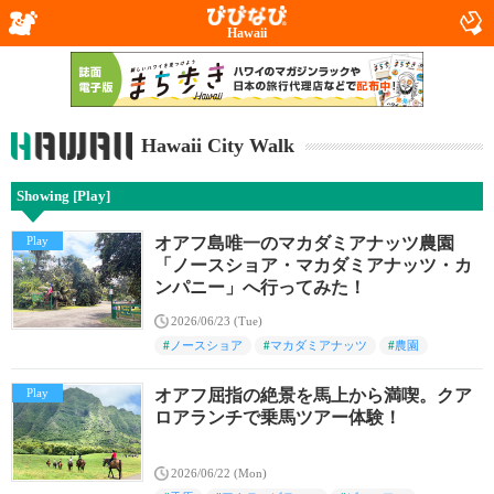
Hawaii
Hawaii City Walk
Showing [Play]
Play
オアフ島唯一のマカダミアナッツ農園
「ノースショア・マカダミアナッツ・カ
ンパニー」へ行ってみた！
2026/06/23 (Tue)
#
ノースショア
#
マカダミアナッツ
#
農園
Play
オアフ屈指の絶景を馬上から満喫。クア
ロアランチで乗馬ツアー体験！
2026/06/22 (Mon)