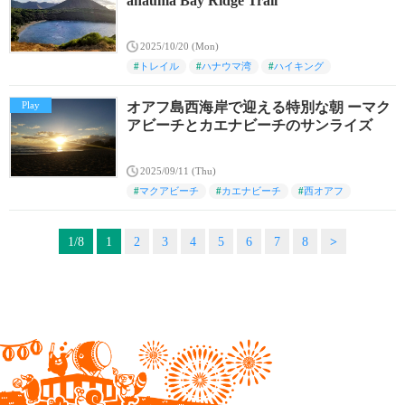
anauma Bay Ridge Trail
2025/10/20 (Mon)
#
トレイル
#
ハナウマ湾
#
ハイキング
Play
オアフ島西海岸で迎える特別な朝 ーマク
アビーチとカエナビーチのサンライズ
2025/09/11 (Thu)
#
マクアビーチ
#
カエナビーチ
#
西オアフ
1/8
1
2
3
4
5
6
7
8
>