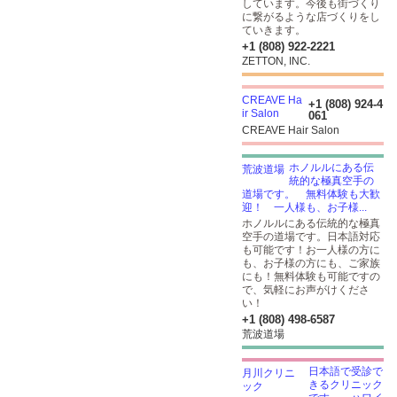
しています。今後も街づくり
に繋がるような店づくりをし
ていきます。
+1 (808) 922-2221
ZETTON, INC.
+1 (808) 924-4
061
CREAVE Hair Salon
ホノルルにある伝
統的な極真空手の
道場です。 無料体験も大歓
迎！ 一人様も、お子様...
ホノルルにある伝統的な極真
空手の道場です。日本語対応
も可能です！お一人様の方に
も、お子様の方にも、ご家族
にも！無料体験も可能ですの
で、気軽にお声がけくださ
い！
+1 (808) 498-6587
荒波道場
日本語で受診で
きるクリニック