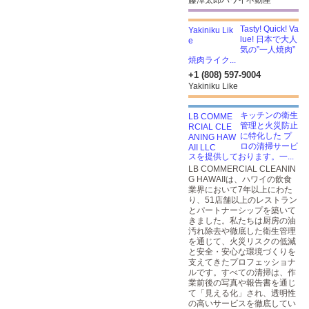
藤澤太郎ハワイ不動産
Tasty! Quick! Va
lue! 日本で大人
気の”一人焼肉”
焼肉ライク...
+1 (808) 597-9004
Yakiniku Like
キッチンの衛生
管理と火災防止
に特化した プ
ロの清掃サービ
スを提供しております。一...
LB COMMERCIAL CLEANIN
G HAWAIIは、ハワイの飲食
業界において7年以上にわた
り、51店舗以上のレストラン
とパートナーシップを築いて
きました。私たちは厨房の油
汚れ除去や徹底した衛生管理
を通じて、火災リスクの低減
と安全・安心な環境づくりを
支えてきたプロフェッショナ
ルです。すべての清掃は、作
業前後の写真や報告書を通じ
て「見える化」され、透明性
の高いサービスを徹底してい