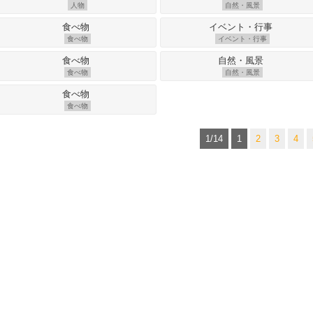
人物
自然・風景
食べ物
イベント・行事
食べ物
自然・風景
食べ物
1/14
1
2
3
4