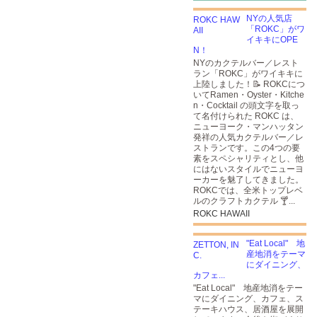
NYの人気店
「ROKC」がワ
イキキにOPE
N！
NYのカクテルバー／レスト
ラン「ROKC」がワイキキに
上陸しました！📝 ROKCにつ
いてRamen・Oyster・Kitche
n・Cocktail の頭文字を取っ
て名付けられた ROKC は、
ニューヨーク・マンハッタン
発祥の人気カクテルバー／レ
ストランです。この4つの要
素をスペシャリティとし、他
にはないスタイルでニューヨ
ーカーを魅了してきました。
ROKCでは、全米トップレベ
ルのクラフトカクテル 🍸...
ROKC HAWAII
"Eat Local" 地
産地消をテーマ
にダイニング、
カフェ...
"Eat Local" 地産地消をテー
マにダイニング、カフェ、ス
テーキハウス、居酒屋を展開