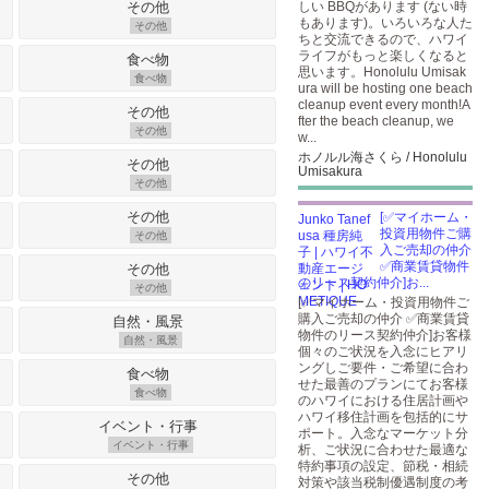
しい BBQがあります (ない時
もあります)。いろいろな人た
その他
ちと交流できるので、ハワイ
ライフがもっと楽しくなると
思います。Honolulu Umisak
食べ物
ura will be hosting one beach
cleanup event every month!A
fter the beach cleanup, we
その他
w...
ホノルル海さくら / Honolulu
Umisakura
その他
[✅マイホーム・
投資用物件ご購
その他
入ご売却の仲介
✅商業賃貸物件
のリース契約仲介]お...
その他
[✅マイホーム・投資用物件ご
購入ご売却の仲介 ✅商業賃貸
物件のリース契約仲介]お客様
自然・風景
個々のご状況を入念にヒアリ
ングしご要件・ご希望に合わ
せた最善のプランにてお客様
食べ物
のハワイにおける住居計画や
ハワイ移住計画を包括的にサ
ポート。入念なマーケット分
イベント・行事
析、ご状況に合わせた最適な
特約事項の設定、節税・相続
対策や該当税制優遇制度の考