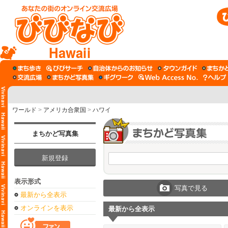
Hawaii
ワールド
>
アメリカ合衆国
>
ハワイ
まちかど写真集
新規登録
表示形式
写真で見る
最新から全表示
オンラインを表示
最新から全表示