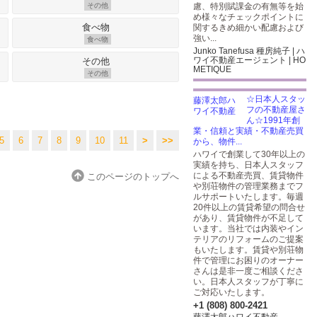
その他
慮、特別賦課金の有無等を始
め様々なチェックポイントに
関するきめ細かい配慮および
強い...
食べ物
Junko Tanefusa 種房純子 | ハ
ワイ不動産エージェント | HO
METIQUE
その他
☆日本人スタッ
フの不動産屋さ
ん☆1991年創
業・信頼と実績・不動産売買
5
6
7
8
9
10
11
>
>>
から、物件...
ハワイで創業して30年以上の
実績を持ち、日本人スタッフ
による不動産売買、賃貸物件
このページのトップへ
や別荘物件の管理業務までフ
ルサポートいたします。毎週
20件以上の賃貸希望の問合せ
があり、賃貸物件が不足して
います。当社では内装やイン
テリアのリフォームのご提案
もいたします。賃貸や別荘物
件で管理にお困りのオーナー
さんは是非一度ご相談くださ
い。日本人スタッフが丁寧に
ご対応いたします。
+1 (808) 800-2421