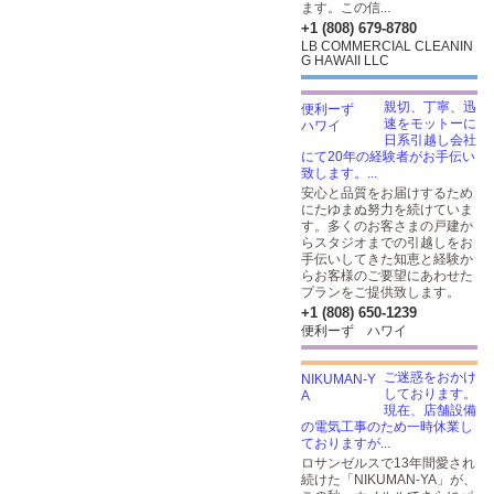
ます。この信...
+1 (808) 679-8780
LB COMMERCIAL CLEANIN
G HAWAII LLC
親切、丁寧、迅
速をモットーに
日系引越し会社
にて20年の経験者がお手伝い
致します。...
安心と品質をお届けするため
にたゆまぬ努力を続けていま
す。多くのお客さまの戸建か
らスタジオまでの引越しをお
手伝いしてきた知恵と経験か
らお客様のご要望にあわせた
プランをご提供致します。
+1 (808) 650-1239
便利ーず ハワイ
ご迷惑をおかけ
しております。
現在、店舗設備
の電気工事のため一時休業し
ておりますが...
ロサンゼルスで13年間愛され
続けた「NIKUMAN-YA」が、