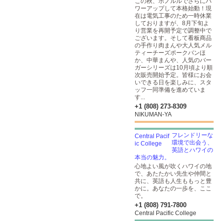
この秋、ホノルルでさらにパ
ワーアップして本格始動！現
在は電気工事のため一時休業
しておりますが、8月下旬よ
り営業を再開予定で調整中で
ございます。そして看板商品
の手作り肉まんや大人気メル
ティーチーズポークバンほ
か、中華まんや、人気のバー
ガーシリーズは10月頃より順
次販売開始予定。皆様にお会
いできる日を楽しみに、スタ
ッフ一同準備を進めていま
す...
+1 (808) 273-8309
NIKUMAN-YA
フレンドリーな
環境で出会う、
英語とハワイの
本当の魅力。
心地よい風が吹くハワイの地
で、あたたかい先生や仲間と
共に、英語も人生ももっと豊
かに。あなたの一歩を、ここ
で。
+1 (808) 791-7800
Central Pacific College