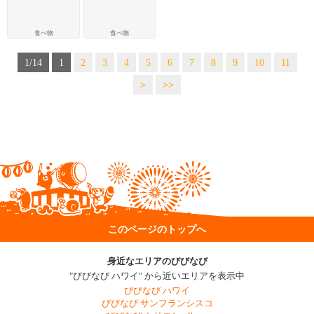
食べ物
食べ物
1/14
1
2
3
4
5
6
7
8
9
10
11
>
>>
このページのトップへ
身近なエリアのびびなび
"びびなび ハワイ" から近いエリアを表示中
びびなび ハワイ
びびなび サンフランシスコ