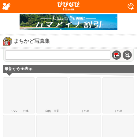
Hawaii
まちかど写真集
最新から全表示
イベント・行事
自然・風景
その他
その他