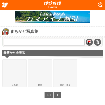
Hawaii
まちかど写真集
最新から全表示
その他
動物
自然・風景
1/1
1