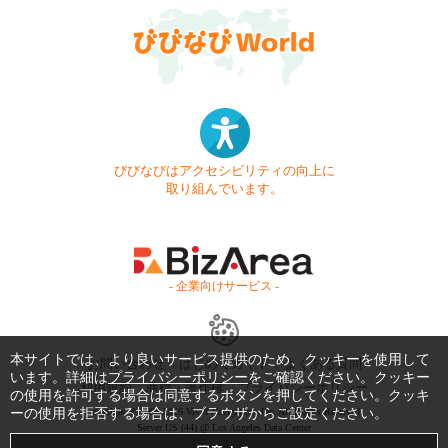
びびなびはアクセシビリティの向上に
取り組んでいます。
- 企業向けサービス -
本サイトでは、より良いサービス提供のため、クッキーを使用して
お問い合わせ
はじめてガイド
よくある質問
います。詳細は
プライバシーポリシー
をご確認ください。クッキー
利用規約
商標・著作権
プライバシーポリシー
の使用を許可する場合は同意するボタンを押してください。クッキ
ーの使用を拒否する場合は、ブラウザからご設定ください。
Copyright © 1999-2026 Vivid Navigation, Inc. All Rights Reserved.
Server US (44) @ Los Angeles Data Center