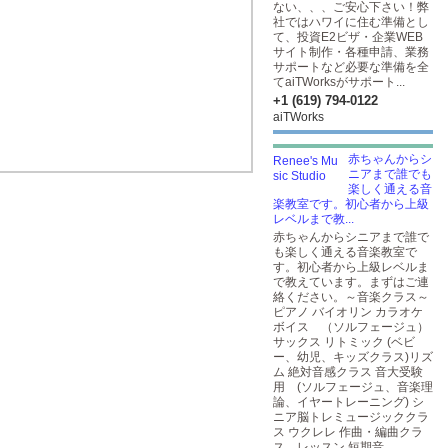
ない、、、ご安心下さい！弊
社ではハワイに住む準備とし
て、投資E2ビザ・企業WEB
サイト制作・各種申請、業務
サポートなど必要な準備を全
てaiTWorksがサポート...
+1 (619) 794-0122
aiTWorks
赤ちゃんからシ
ニアまで誰でも
楽しく通える音
楽教室です。初心者から上級
レベルまで教...
赤ちゃんからシニアまで誰で
も楽しく通える音楽教室で
す。初心者から上級レベルま
で教えています。まずはご連
絡ください。～音楽クラス～
ピアノ バイオリン カラオケ
ボイス （ソルフェージュ）
サックス リトミック (ベビ
ー、幼児、キッズクラス)リズ
ム 絶対音感クラス 音大受験
用 (ソルフェージュ、音楽理
論、イヤートレーニング) シ
ニア脳トレミュージッククラ
ス ウクレレ 作曲・編曲クラ
ス、レッスン 短期音...