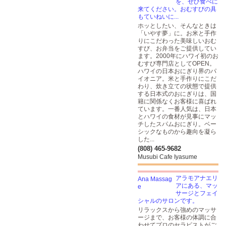
を、ぜひ食べに
来てください。おむすびの具
もていねいに...
ホッとしたい、そんなときは
「いやす夢」に。お米と手作
りにこだわった美味しいおむ
すび、お弁当をご提供してい
ます。2000年にハワイ初のお
むすび専門店としてOPEN。
ハワイの日本おにぎり界のパ
イオニア。米と手作りにこだ
わり、炊き立ての状態で提供
する日本式のおにぎりは、国
籍に関係なくお客様に喜ばれ
ています。一番人気は、日本
とハワイの食材が見事にマッ
チしたスパムおにぎり。ベー
シックなものから趣向を凝ら
した...
(808) 465-9682
Musubi Cafe Iyasume
アラモアナエリ
アにある、マッ
サージとフェイ
シャルのサロンです。
リラックスから強めのマッサ
ージまで、お客様の体調に合
わせてプロのセラピストがご