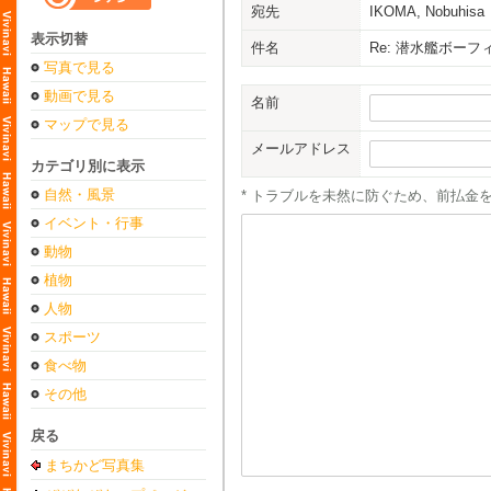
宛先
IKOMA, Nobuhisa
表示切替
件名
Re: 潜水艦ボー
写真で見る
動画で見る
名前
マップで見る
メールアドレス
カテゴリ別に表示
自然・風景
* トラブルを未然に防ぐため、前払金
イベント・行事
動物
植物
人物
スポーツ
食べ物
その他
戻る
まちかど写真集