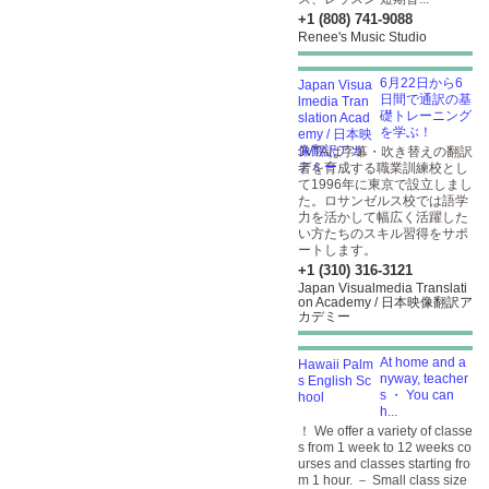
+1 (808) 741-9088
Renee's Music Studio
6月22日から6
日間で通訳の基
礎トレーニング
を学ぶ！
JVTAは字幕・吹き替えの翻訳
者を育成する職業訓練校とし
て1996年に東京で設立しまし
た。ロサンゼルス校では語学
力を活かして幅広く活躍した
い方たちのスキル習得をサポ
ートします。
+1 (310) 316-3121
Japan Visualmedia Translati
on Academy / 日本映像翻訳ア
カデミー
At home and a
nyway, teacher
s ・ You can
h...
！ We offer a variety of classe
s from 1 week to 12 weeks co
urses and classes starting fro
m 1 hour. － Small class size