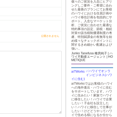
個々のご状況を入念にヒアリ
ングしご要件・ご希望に合わ
せた最善のプランにてお客様
のハワイにおける住居計画や
ハワイ移住計画を包括的にサ
ポート。入念なマーケット分
析、ご状況に合わせた最適な
特約事項の設定、節税・相続
対策や該当税制優遇制度の考
公開されません
慮、特別賦課金の有無等を始
め様々なチェックポイントに
関するきめ細かい配慮および
強い...
Junko Tanefusa 種房純子 | ハ
ワイ不動産エージェント | HO
METIQUE
✅ハワイでオンラ
インビジネス(ハワ
イに住む)
aiTWorksではお客様のハワイ
への海外進出・ハワイに住む
をサポートしています。ハワ
イに住みたい！家族でハワイ
に移住したい！ハワイで企業
したい！子会社を設立した
い！ハワイに移住して仕事が
したい！けどどうやってハワ
イで住める様になるか分から