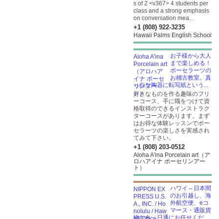
s of 2 <v367> 4 students per
class and a strong emphasis
on conversation mea...
+1 (808) 922-3235
Hawaii Palms English School
お子様から大人
まで楽しめる！
ポーセラーツの
お稽古教室。真
っ白な陶器に転写紙という...
好きなものを作る趣味のフリ
ーコース、手に職をつけて資
格取得のできるインストラク
ターコースがあります。まず
はお得な体験レッスンでポー
セラーツの楽しさを実感され
てみて下さい。
+1 (808) 203-0512
Aloha A'ina Porcelain art（ア
ロハアイナ ポーセリンアー
ト）
ハワイ⇔日本間
のお引越し、海
外航空便、eコ
マース・通販貨
物なら、日通にお任せくだ...