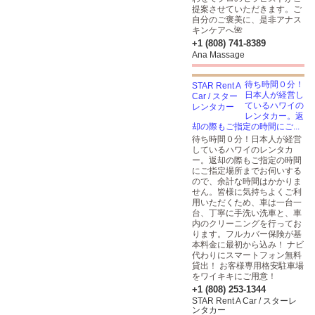
提案させていただきます。ご
自分のご褒美に、是非アナス
キンケアへ🌺
+1 (808) 741-8389
Ana Massage
待ち時間０分！
日本人が経営し
ているハワイの
レンタカー。返
却の際もご指定の時間にご...
待ち時間０分！日本人が経営
しているハワイのレンタカ
ー。返却の際もご指定の時間
にご指定場所までお伺いする
ので、余計な時間はかかりま
せん。皆様に気持ちよくご利
用いただくため、車は一台一
台、丁寧に手洗い洗車と、車
内のクリーニングを行ってお
ります。フルカバー保険が基
本料金に最初から込み！ ナビ
代わりにスマートフォン無料
貸出！ お客様専用格安駐車場
をワイキキにご用意！
+1 (808) 253-1344
STAR Rent A Car / スターレ
ンタカー