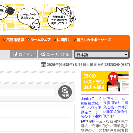
ログイン
ユーザパネル
2026年(令和8年) 8月8日土曜日 AM 12時03分 (HST)
[✅マイホーム・
投資用物件ご購
入ご売却の仲介
✅商業賃貸物件
のリース契約仲介]お...
[✅マイホーム・投資用物件ご
購入ご売却の仲介 ✅商業賃貸
物件のリース契約仲介]お客様