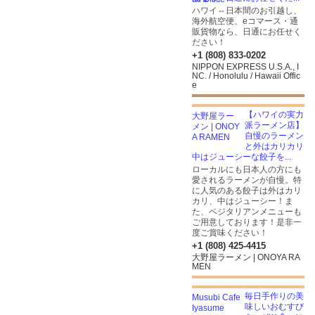
ハワイ⇔日本間のお引越し、
海外航空便、eコマース・通
販貨物なら、日通にお任せく
ださい！
+1 (808) 833-0202
NIPPON EXPRESS U.S.A., I
NC. / Honolulu / Hawaii Offic
e
【ハワイの実力
派ラーメン店】
自慢のラーメン
と外はカリカリ
中はジューシーな餃子を...
ローカルにも日本人の方にも
愛されるラーメンが自慢。特
に人気のある餃子は外はカリ
カリ、中はジューシー！ま
た、ベジタリアンメニューも
ご用意しております！是非一
度ご賞味ください！
+1 (808) 425-4415
大野屋ラーメン | ONOYA RA
MEN
毎日手作りの美
味しいおむすび