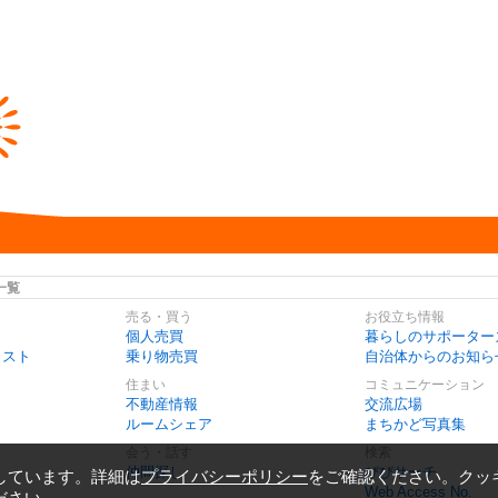
一覧
売る・買う
お役立ち情報
個人売買
暮らしのサポーター
リスト
乗り物売買
自治体からのお知ら
住まい
コミュニケーション
不動産情報
交流広場
ルームシェア
まちかど写真集
会う・話す
検索
仲間探し
びびサーチ
しています。詳細は
プライバシーポリシー
をご確認ください。クッ
Web Access No.
ださい。