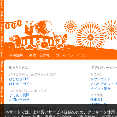
利用規約
商標・著作権
プライバシーポリシー
困ったときは
びびなびサービス
びびなびをはじめて利用される方
おでかけ
びびなびCLS
タウンガイド
はじめてガイド
まちかどホット
イベント情報
わからないことがあったら
よくある質問
生活情報
お問い合わせ
仕事探し
情報掲示板
広告出稿・有料掲載をお考えの方
ギグワーク
本サイトでは、より良いサービス提供のため、クッキーを使用
お気軽にご相談・お問い合わせ下さい
い。クッキーの使用を拒否する場合は、ブラウザからご設定く