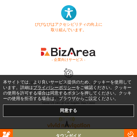
びびなびはアクセシビリティの向上に
取り組んでいます。
- 企業向けサービス -
本サイトでは、より良いサービス提供のため、クッキーを使用して
お問い合わせ
はじめてガイド
よくある質問
います。詳細は
プライバシーポリシー
をご確認ください。クッキー
利用規約
商標・著作権
プライバシーポリシー
の使用を許可する場合は同意するボタンを押してください。クッキ
ーの使用を拒否する場合は、ブラウザからご設定ください。
Copyright © 1999-2026 Vivid Navigation, Inc. All Rights Reserved.
Server US (45) @ Los Angeles Data Center
タウンガイド