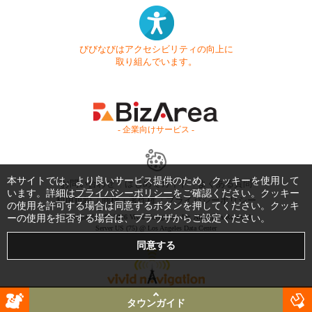
びびなびはアクセシビリティの向上に
取り組んでいます。
- 企業向けサービス -
本サイトでは、より良いサービス提供のため、クッキーを使用して
お問い合わせ
はじめてガイド
よくある質問
います。詳細は
プライバシーポリシー
をご確認ください。クッキー
利用規約
商標・著作権
プライバシーポリシー
の使用を許可する場合は同意するボタンを押してください。クッキ
ーの使用を拒否する場合は、ブラウザからご設定ください。
Copyright © 1999-2026 Vivid Navigation, Inc. All Rights Reserved.
Server US (75) @ Los Angeles Data Center
タウンガイド