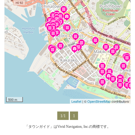
500 m
Leaflet
| ©
OpenStreetMap
contributors
1/1
1
「タウンガイド」はVivid Navigation, Inc.の商標です。