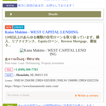
体力に自信のある方、お待ちしております！
หางาน
Details
NEW
UPDATE
Kana Makino - WEST CAPITAL LENDING
120社以上のあらゆる種類の住宅ローンを取り扱っています。購
入、リファイナンス、Equityローン、Reverse Mortgage、最短
５...
ความเป็นอยู่ / ที่พักอาศัย
Real estate
/
Loan / Refinancing
/
Property investment
+1 (949) 266-7761
TEL
-,
Honolulu
, HI, 96815 US
MAP
NMLS# 2504398 | DRE# 02053858 | NMLS# 1566096 | DRE# 02022356
License :
https://https://www.kanamreale state.com/
No review is found.
Write a review
あらゆる住宅ローンの疑問や悩みに日本語でお答えします！
Deals