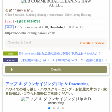
บริการเฉพาะด้าน
Other Specialist
/
Building cleaning / maintenance
/
Other Living Housing
+1 (808) 679-8780
TEL
1515 Liona street #3018,
Honolulu
, HI, 96814 US
MAP
https://www.lbcleaning-hawaii. com/
No review is found.
Write a review
[16 more posts]
飲食店舗の清掃に不安や不満はありませんか？
Deals
【未経験可/週2からOK・1日3時間のみ/Wワーク・副業に最適】パートタイム/クリーニングスタッフ
หางาน
Details
アップ ＆ ダウンサイジング | Up & Downsizing
ハワイでの引っ越し・ハウスクリーニング・お部屋の片づけ・家
具転売はいつでもお気軽にご相談ください。