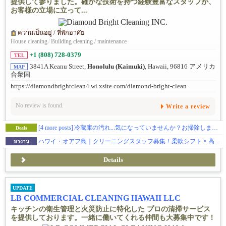
提供して参りました。確かな技術を持つ経験豊富なスタッフが、
お客様の立場に立って...
ความเป็นอยู่ / ที่พักอาศัย
House cleaning
/
Building cleaning / maintenance
+1 (808) 728-0379
TEL
3841A Keanu Street,
Honolulu (Kaimuki)
, Hawaii, 96816 アメリカ
MAP
合衆国
https://diamondbrightclean4.wi xsite.com/diamond-bright-clean
No review is found.
Write a review
[4 more posts]
冷蔵庫の汚れ...気になっていませんか？お掃除します！
Deals
ハワイ・オアフ島｜クリーニングスタッフ募集！柔軟シフト × 高時給 × 直行直帰OK
หางาน
Details
UPDATE
LB COMMERCIAL CLEANING HAWAII LLC
キッチンの衛生管理と火災防止に特化した プロの清掃サービス
を提供しております。一緒に働いてくれる仲間も大募集中です！