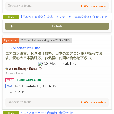
No review is found.
Write a review
【日本から直輸入】家具、インテリア、建築設備はお任せください！
Deals
Details
Open now
2:33 left before closing time 27:30(PDT)
C.S.Mechanical, Inc.
エアコン設置、お見積り無料、日本のエアコン 取り扱ってま
す。安心の日本語対応。お気軽にお問い合わせ下さい。
ความเป็นอยู่ / ที่พักอาศัย
Air conditioner
+1 (808) 489-4538
TEL
N/A,
Honolulu
, HI, 96816 US
MAP
C-29451
License :
No review is found.
Write a review
ビジネスオーナー・店舗責任者様‼️必読
Deals