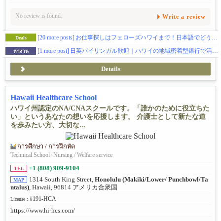
No review is found.
Write a review
[20 more posts]
お仕事探しはフェローズハワイまで！日本語でどうぞ！
Deals
[1 more post]
日英バイリンガル歓迎｜ハワイの地域密着型銀行で活躍！銀行アカウントサポートスタッフ募集
หางาน
Details
Hawaii Healthcare School
ハワイ州認定のNA/CNAスクールです。「誰かのために役立ちた
い」というあなたの想いを応援します。 介護士として新たな道
を歩みたい方、大切な...
การศึกษา / การฝึกหัด
Technical School
/
Nursing / Welfare service
+1 (808) 909-9104
TEL
1314 South King Street,
Honolulu (Makiki/Lower/ Punchbowl/Ta
MAP
ntalus)
, Hawaii, 96814 アメリカ合衆国
#191-HCA
License :
https://www.hi-hcs.com/