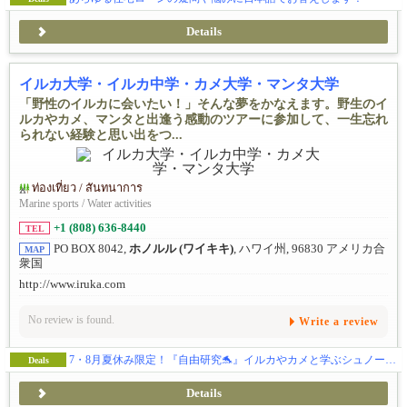
Details
イルカ大学・イルカ中学・カメ大学・マンタ大学
「野性のイルカに会いたい！」そんな夢をかなえます。野生のイ
ルカやカメ、マンタと出逢う感動のツアーに参加して、一生忘れ
られない経験と思い出をつ...
ท่องเที่ยว / สันทนาการ
Marine sports / Water activities
+1 (808) 636-8440
TEL
PO BOX 8042,
ホノルル (ワイキキ)
, ハワイ州, 96830 アメリカ合
MAP
衆国
http://www.iruka.com
No review is found.
Write a review
7・8月夏休み限定！『自由研究🐬』イルカやカメと学ぶシュノーケリングプラン！
Deals
Details