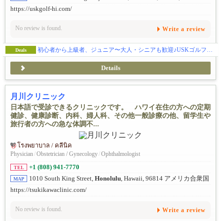
https://uskgolf-hi.com/
No review is found.
Write a review
初心者から上級者、ジュニア〜大人・シニアも歓迎♪USKゴルフアカデミーハワイでインドアゴルフレッスンを開始⛳
Deals
Details
月川クリニック
日本語で受診できるクリニックです。 ハワイ在住の方への定期
健診、健康診断、内科、婦人科、その他一般診療の他、留学生や
旅行者の方への急な体調不...
โรงพยาบาล / คลีนิค
Physician
/
Obstetrician / Gynecology
/
Ophthalmologist
+1 (808) 941-7770
TEL
1010 South King Street,
Honolulu
, Hawaii, 96814 アメリカ合衆国
MAP
https://tsukikawaclinic.com/
No review is found.
Write a review