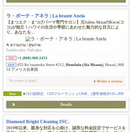
ラ・ボーテ・アネラ | La beaute Anela
【まつエク・まつげパーマ専門サロン】元Salon AkuaのKoco(コ
コ)が独立！ハワイの生活や季節にあわせた魅力的な目元によ
り、あなたを...
ความงาม / สุขภาพ
Eyelash salon
/
Nail salon
+1 (808) 460-2433
TEL
655 Ke’eaumoku Street #212,
Honolulu (Ala Moana)
, Hawaii, 968
MAP
14 アメリカ合衆国
No review is found.
Write a review
★1日1組限定 LEDグルーラッシュ120本、(通常価格)$110→$90
Deals
Details
Diamond Bright Cleaning INC.
2019年以来、親身な対応を心掛け、誠実な料金設定でサービスを