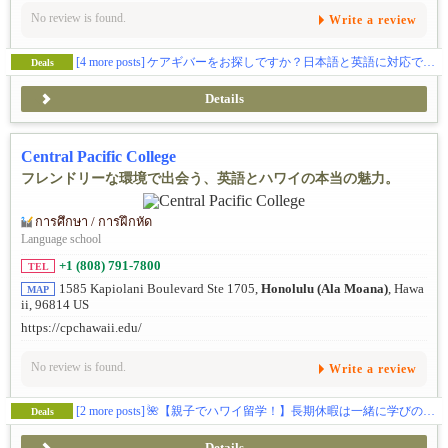
No review is found.
Write a review
[4 more posts]
ケアギバーをお探しですか？日本語と英語に対応できる経験豊富なケアギバーがあなたをサポート！！
Deals
Details
Central Pacific College
フレンドリーな環境で出会う、英語とハワイの本当の魅力。
การศึกษา / การฝึกหัด
Language school
+1 (808) 791-7800
TEL
1585 Kapiolani Boulevard Ste 1705,
Honolulu (Ala Moana)
, Hawa
MAP
ii, 96814 US
https://cpchawaii.edu/
No review is found.
Write a review
[2 more posts]
🌺【親子でハワイ留学！】長期休暇は一緒に学びの旅へ✈️
Deals
Details