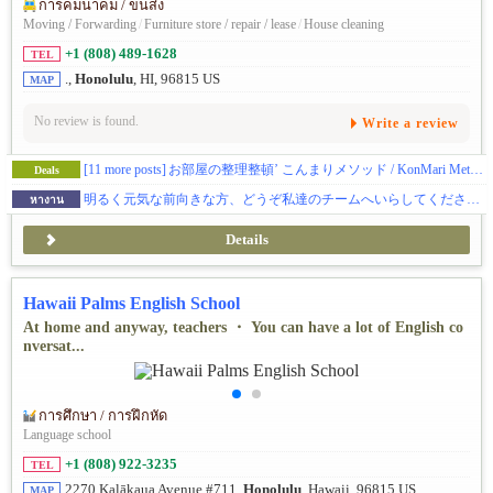
การคมนาคม / ขนส่ง
Moving / Forwarding
/
Furniture store / repair / lease
/
House cleaning
+1 (808) 489-1628
TEL
.,
Honolulu
, HI, 96815 US
MAP
No review is found.
Write a review
[11 more posts]
お部屋の整理整頓’ こんまりメソッド / KonMari Method '
Deals
明るく元気な前向きな方、どうぞ私達のチームへいらしてください！
หางาน
Details
Hawaii Palms English School
At home and anyway, teachers ・ You can have a lot of English co
nversat...
การศึกษา / การฝึกหัด
Language school
+1 (808) 922-3235
TEL
2270 Kalākaua Avenue #711,
Honolulu
, Hawaii, 96815 US
MAP