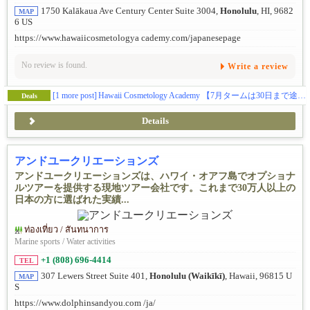
1750 Kalākaua Ave Century Center Suite 3004,
Honolulu
, HI, 9682
MAP
6 US
https://www.hawaiicosmetologya cademy.com/japanesepage
No review is found.
Write a review
[1 more post]
Hawaii Cosmetology Academy 【7月タームは30日まで途中入学が可能です】
Deals
Details
アンドユークリエーションズ
アンドユークリエーションズは、ハワイ・オアフ島でオプショナ
ルツアーを提供する現地ツアー会社です。これまで30万人以上の
日本の方に選ばれた実績...
ท่องเที่ยว / สันทนาการ
Marine sports / Water activities
+1 (808) 696-4414
TEL
307 Lewers Street Suite 401,
Honolulu (Waikīkī)
, Hawaii, 96815 U
MAP
S
https://www.dolphinsandyou.com /ja/