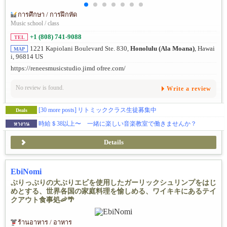
การศึกษา / การฝึกหัด
Music school / class
+1 (808) 741-9088
TEL
1221 Kapiolani Boulevard Ste. 830,
Honolulu (Ala Moana)
, Hawai
MAP
i, 96814 US
https://reneesmusicstudio.jimd ofree.com/
No review is found.
Write a review
[30 more posts]
リトミッククラス生徒募集中
Deals
時給＄38以上〜 一緒に楽しい音楽教室で働きませんか？
หางาน
Details
EbiNomi
ぷりっぷりの大ぶりエビを使用したガーリックシュリンプをはじ
めとする、世界各国の家庭料理を愉しめる、ワイキキにあるテイ
クアウト食事処🦐🌴
ร้านอาหาร / อาหาร