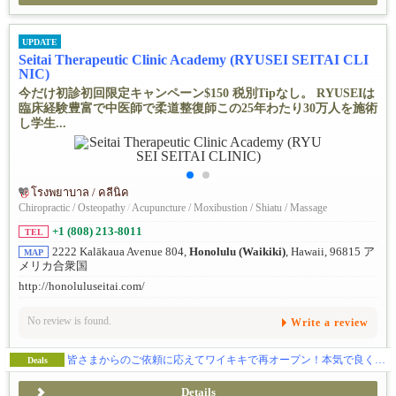
UPDATE
Seitai Therapeutic Clinic Academy (RYUSEI SEITAI CLI
NIC)
今だけ初診初回限定キャンペーン$150 税別Tipなし。 RYUSEIは
臨床経験豊富で中医師で柔道整復師この25年わたり30万人を施術
し学生...
โรงพยาบาล / คลีนิค
Chiropractic / Osteopathy
/
Acupuncture / Moxibustion / Shiatu / Massage
+1 (808) 213-8011
TEL
2222 Kalākaua Avenue 804,
Honolulu (Waikiki)
, Hawaii, 96815 ア
MAP
メリカ合衆国
http://honoluluseitai.com/
No review is found.
Write a review
皆さまからのご依頼に応えてワイキキで再オープン！本気で良くなりたいと思う方はご依頼ください！｜RYUSEI式整体・骨格矯正法
Deals
Details