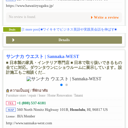
https://www.hawaiiryugaku.jp/
No review is found.
Write a review
[1 more post]
■ワイキキでビジネス英語や実践英会話を伸ばす■
Deals
Details
サンナカ ウエスト | Sannaka-WEST
■ 日本製の家具・インテリア専門店 ■ 日本で取り扱いできるもの
全てに対応。ダウンタウンにショウルームに展示しています。設
計施工もご相談くだ...
ความเป็นอยู่ / ที่พักอาศัย
Furniture store / repair / lease
/
Home Renovation
/
Tatami
+1 (808) 537-6181
TEL
560 North Nimitz Highway 101B,
Honolulu
, HI, 96817 US
MAP
BIA Member
License :
http://www.sannaka-west.com