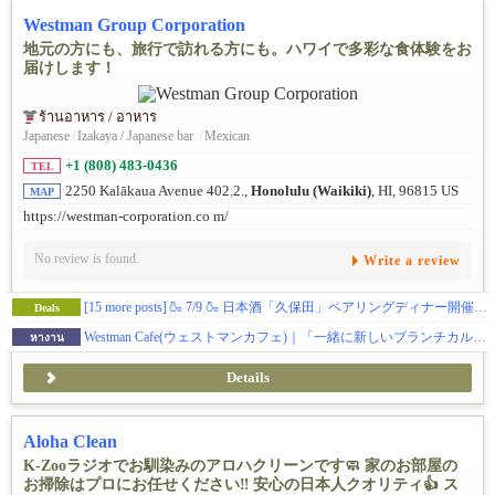
Westman Group Corporation
地元の方にも、旅行で訪れる方にも。ハワイで多彩な食体験をお
届けします！
ร้านอาหาร / อาหาร
Japanese
/
Izakaya / Japanese bar
/
Mexican
+1 (808) 483-0436
TEL
2250 Kalākaua Avenue 402.2.,
Honolulu (Waikiki)
, HI, 96815 US
MAP
https://westman-corporation.co m/
No review is found.
Write a review
[15 more posts]
🍶 7/9 🍶 日本酒「久保田」ペアリングディナー開催 📍カイムキ食堂
Deals
Westman Cafe(ウェストマンカフェ)｜「一緒に新しいブランチカルチャーを作りませんか？」｜レストランスタッフ大募集！（パートタイム／フルタイム）
หางาน
Details
Aloha Clean
K-Zooラジオでお馴染みのアロハクリーンです🧼 家のお部屋の
お掃除はプロにお任せください‼️ 安心の日本人クオリティ👍 ス