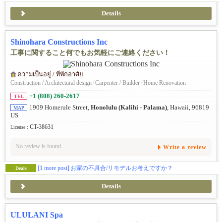
Details
Shinohara Constructions Inc
工事に関すること何でもお気軽にご連絡ください！
ความเป็นอยู่ / ที่พักอาศัย
Construction / Architectural design
/
Carpenter / Builder
/
Home Renovation
+1 (808) 260-2617
TEL
1909 Homerule Street,
Honolulu (Kalihi - Palama)
, Hawaii, 96819
MAP
US
CT-38631
License :
No review is found.
Write a review
[1 more post]
お家の不具合/リモデルお考えですか？
Deals
Details
ULULANI Spa