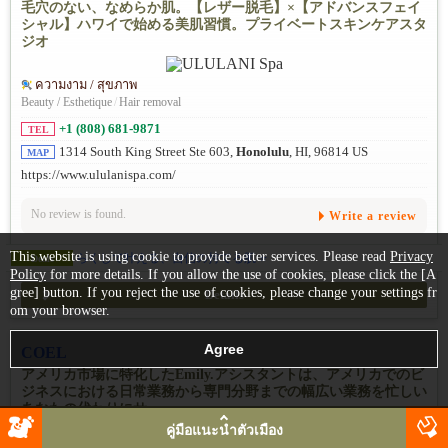
毛穴のない、なめらか肌。【レザー脱毛】×【アドバンスフェイ
シャル】ハワイで始める美肌習慣。プライベートスキンケアスタ
ジオ
ความงาม / สุขภาพ
Beauty / Esthetique
/
Hair removal
+1 (808) 681-9871
TEL
1314 South King Street Ste 603,
Honolulu
, HI, 96814 US
MAP
https://www.ululanispa.com/
No review is found.
Write a review
This website is using cookie to provide better services. Please read
Privacy
らくして叶える、自信の持てる肌 ⭐️
Deals
Policy
for more details. If you allow the use of cookies, please click the [A
gree] button. If you reject the use of cookies, please change your settings fr
Details
om your browser.
COEL
アメリカ市場に特化したEmily.アシスタントは、アメリカでのビ
ジネスにおける日常業務から専門分野までの幅広い業務を忙しい
あなたの代わりにサ...
คู่มือแนะนำตัวเมือง