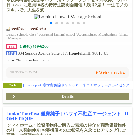
日（木）に定員10名の特待生説明会開催！残り2席！ 一生モノの
スキルで、人生を変...
การศึกษา / การฝึกหัด
Beauty school / class
/
Vocational training school
/
Acupuncture / Moxibustion / Shiatu
/ Massage
+1 (808) 469-6266
TEL
334 Seaside Avenue Suite 817,
Honolulu
, HI, 96815 US
MAP
https://lominoschool.com/
No review is found.
Write a review
[1 more post]
🟢学費免除＄３５００→＄０！マッサージライセンス取得！
Deals
Details
Junko Tanefusa 種房純子 | ハワイ不動産エージェント | H
OMETIQUE
[✅マイホーム・投資用物件ご購入ご売却の仲介 ✅商業賃貸物件
のリース契約仲介]お客様個々のご状況を入念にヒアリングしご