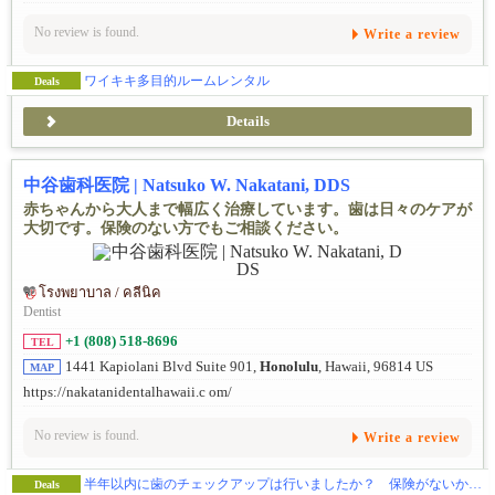
No review is found.
Write a review
ワイキキ多目的ルームレンタル
Deals
Details
中谷歯科医院 | Natsuko W. Nakatani, DDS
赤ちゃんから大人まで幅広く治療しています。歯は日々のケアが
大切です。保険のない方でもご相談ください。
โรงพยาบาล / คลีนิค
Dentist
+1 (808) 518-8696
TEL
1441 Kapiolani Blvd Suite 901,
Honolulu
, Hawaii, 96814 US
MAP
https://nakatanidentalhawaii.c om/
No review is found.
Write a review
半年以内に歯のチェックアップは行いましたか？ 保険がないから歯医者から遠のいていませんか？
Deals