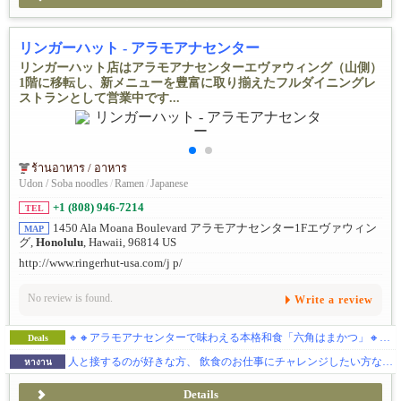
リンガーハット - アラモアナセンター
リンガーハット店はアラモアナセンターエヴァウィング（山側）
1階に移転し、新メニューを豊富に取り揃えたフルダイニングレ
ストランとして営業中です...
ร้านอาหาร / อาหาร
Udon / Soba noodles
/
Ramen
/
Japanese
+1 (808) 946-7214
TEL
1450 Ala Moana Boulevard アラモアナセンター1Fエヴァウィン
MAP
グ,
Honolulu
, Hawaii, 96814 US
http://www.ringerhut-usa.com/j p/
No review is found.
Write a review
🔸🔸アラモアナセンターで味わえる本格和食「六角はまかつ」🔸🔸🌷8月限定ランチメニューのご案内（8/1～8/31まで！）🌷
Deals
人と接するのが好きな方、 飲食のお仕事にチャレンジしたい方など、ご応募お待ちしています！
หางาน
Details