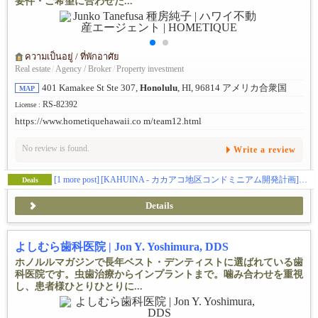
要件・ご希望に合わせた...
ความเป็นอยู่ / ที่พักอาศัย
Real estate
/
Agency / Broker
/
Property investment
401 Kamakee St Ste 307,
Honolulu
, HI, 96814 アメリカ合衆国
MAP
RS-82392
License :
https://www.hometiquehawaii.co m/team12.html
No review is found.
Write a review
[1 more post]
[KAHUINA - カカアコ地区コンドミニアム開発計画]🏠✨
Deals
Details
よしむら歯科医院 | Jon Y. Yoshimura, DDS
ホノルルマガジンで長年ベスト・デンティストに選ばれている歯
科医院です。虫歯治療からインプラントまで。噛み合わせを重視
し、患者様ひとりひとりに...