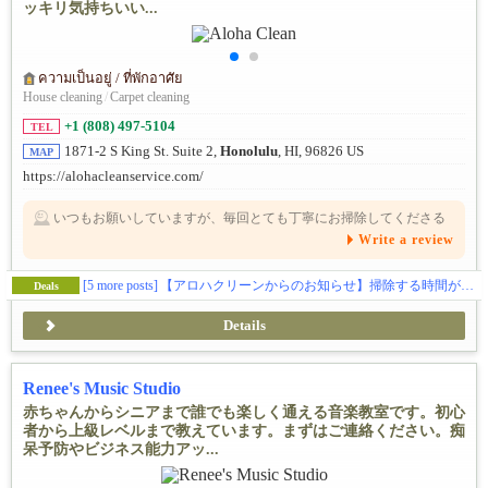
ッキリ気持ちいい...
ความเป็นอยู่ / ที่พักอาศัย
House cleaning
/
Carpet cleaning
+1 (808) 497-5104
TEL
1871-2 S King St. Suite 2,
Honolulu
, HI, 96826 US
MAP
https://alohacleanservice.com/
いつもお願いしていますが、毎回とても丁寧にお掃除してくださる
ので安心してお任せできます。小さなお仕事でも手を抜くことな
Write a review
く、細かいところまできれいに仕上げてくださるので、本当に信頼
しています。連絡もスムーズで、いつも気持ちよく対応していただ
けるのもありがたいです。これからもぜひお願いしたいと思える、
おすすめのお掃除屋さんです。
[5 more posts]
【アロハクリーンからのお知らせ】掃除する時間がない・退去前にきれいにしたい、そんな時はアロハクリーンへ！✨
Deals
Details
Renee's Music Studio
赤ちゃんからシニアまで誰でも楽しく通える音楽教室です。初心
者から上級レベルまで教えています。まずはご連絡ください。痴
呆予防やビジネス能力アッ...