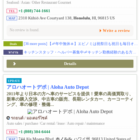
Seafood
/
Asian
/
Other Restaurant Gourmet
+1 (808) 744-1661
TEL
2310 Kūhiō Ave Courtyard 138,
Honolulu
, HI, 96815 US
MAP
No review is found.
Write a review
[36 more posts]
【🦐年中無休🧄】エビノミは祝祭日も祝日も毎日オープン！🈺🎍🧧
Deals
キッチンスタッフ・ヘルパー募集中🦐キッチン勤務経験のある方大歓迎！毎シフト最大70ドル以上のボーナス付き✨毎シフトまかない有り🍽️
หางาน
Details
UPDATE
アロハオートデポ | Aloha Auto Depot
2011年より日本の方へ車のサービスを提供！愛車の高価買取り、
新車の購入交渉、中古車の販売、長期レンタカー、カーコーティ
ング、車の修理・整備...
รถยนต์ / มอเตอร์ไซค์
Auto sales / purchase
/
Car rental / lease
/
Auto repair / maintenance
+1 (808) 304-6444
TEL
744 Ala Moana Blvd,
ホノルル
, ハワイ州, 96813 United States of
MAP