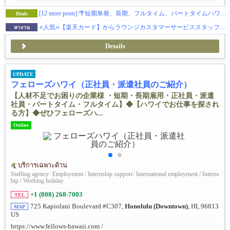
[12 more posts]
🌴短期単発、長期、フルタイム、パートタイムハワイのバイリンガル求人多数！非公開求人もあり！いろいろな選択肢があります。
Deals
⭐人気⭐【楽天カード】からラウンジカスタマーサービススタッフ募集！フルタイム（パート応相談）。OPTも可。
หางาน
Details
UPDATE
フェローズハワイ（正社員・派遣社員のご紹介）
【人材不足でお困りの企業様 ・短期・長期雇用・正社員・派遣
社員・パートタイム・フルタイム】◆【ハワイでお仕事を探され
る方】◆ぜひフェローズハ...
Online
บริการเฉพาะด้าน
Staffing agency
/
Employment / Internship support
/
International employment / Interns
hip / Working holiday
+1 (808) 268-7003
TEL
725 Kapiolani Boulevard #C307,
Honolulu (Downtown)
, HI, 96813
MAP
US
https://www.fellows-hawaii.com /