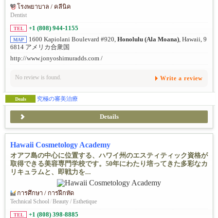
โรงพยาบาล / คลีนิค
Dentist
+1 (808) 944-1155
TEL
1600 Kapiolani Boulevard #920,
Honolulu (Ala Moana)
, Hawaii, 9
MAP
6814 アメリカ合衆国
http://www.jonyoshimuradds.com /
No review is found.
Write a review
究極の審美治療
Deals
Details
Hawaii Cosmetology Academy
オアフ島の中心に位置する、ハワイ州のエスティティック資格が
取得できる美容専門学校です。50年にわたり培ってきた多彩なカ
リキュラムと、即戦力を...
การศึกษา / การฝึกหัด
Technical School
/
Beauty / Esthetique
+1 (808) 398-8885
TEL