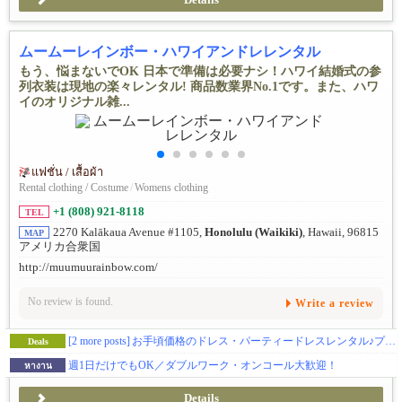
ムームーレインボー・ハワイアンドレレンタル
もう、悩まないでOK 日本で準備は必要ナシ！ハワイ結婚式の参
列衣装は現地の楽々レンタル! 商品数業界No.1です。また、ハワ
イのオリジナル雑...
แฟชั่น / เสื้อผ้า
Rental clothing / Costume
/
Womens clothing
+1 (808) 921-8118
TEL
2270 Kalākaua Avenue #1105,
Honolulu (Waikiki)
, Hawaii, 96815
MAP
アメリカ合衆国
http://muumuurainbow.com/
No review is found.
Write a review
[2 more posts]
お手頃価格のドレス・パーティードレスレンタル♪プロム用ドレスなどにもご利用いただけます!
Deals
週1日だけでもOK／ダブルワーク・オンコール大歓迎！
หางาน
Details