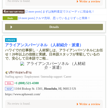
No review is found.
Write a review
[2 more posts]
まずは無料査定でスピーディに現金化！
ซื้อขายยานพาหนะ
[4 more posts]
クルマ売却、思っているよりずっと簡単！
Deals
Details
UPDATE
アライアンスパーソネル （人材紹介・派遣）
ハワイでの仕事探し・人材探しは、アライアンパーソネルにお任
せ！20年以上の信頼と実績。日本語スタッフが常駐しているの
で、安心して日本語でご相...
บริการเฉพาะด้าน
Staffing agency
/
Employment / Internship support
/
Career
+1 (808) 521-4300
TEL
1164 Bishop St. 1501,
Honolulu
, HI, 96813 US
MAP
https://www.aphawaii.com/
No review is found.
Write a review