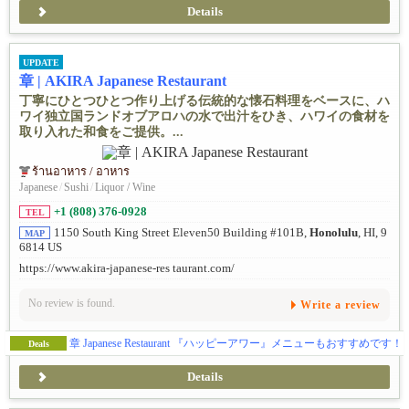
Details
UPDATE
章 | AKIRA Japanese Restaurant
丁寧にひとつひとつ作り上げる伝統的な懐石料理をベースに、ハ
ワイ独立国ランドオブアロハの水で出汁をひき、ハワイの食材を
取り入れた和食をご提供。...
ร้านอาหาร / อาหาร
Japanese
/
Sushi
/
Liquor / Wine
+1 (808) 376-0928
TEL
1150 South King Street Eleven50 Building #101B,
Honolulu
, HI, 9
MAP
6814 US
https://www.akira-japanese-res taurant.com/
No review is found.
Write a review
章 Japanese Restaurant 『ハッピーアワー』メニューもおすすめです！
Deals
Details