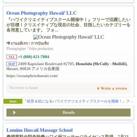
Ocean Photography Hawaii’ LLC
『ハワイクリエイティブスクール開催中！』フリーで活躍したい
が目標！クリエイティブな現在の社会、目指したいカテゴリーを
各用意しています。 フォ...
งานอดิเรก / การบันเทิง
Photographer
/
Video production
+1 (808) 421-7084
TEL
2499 Kapiolani Boulevard #2705,
Honolulu (McCully - Moiliili)
,
MAP
Hawaii, 96826 アメリカ合衆国
https://oceanphotohawaii.com/
No review is found.
Write a review
『絶景＆絵になるハワイでクリエイティブスクールを開催！』フォトスクール・ビデオスクール・レタッチスクール・スマートフォンスクール 随時開催！
Deals
Details
Lomino Hawaii Massage School
🔴授業料全額免除🔴ハワイ州マッサージライセンス取得。7月23