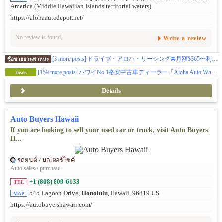
America (Middle Hawai'ian Islands territorial waters)
https://alohaautodepot.net/
No review is found.
Write a review
[3 more posts]
ドライブ・アロハ・リーシング🚘️月額$365〜利用可能
ซื้อขายยานพาหนะ
[159 more posts]
ハワイNo.1格安中古車ディーラー「Aloha Auto Wholesale」高品質・お手頃な中古車をあんしんの価格でご提供！
Deals
Details
Auto Buyers Hawaii
If you are looking to sell your used car or truck, visit Auto Buyers
H...
รถยนต์ / มอเตอร์ไซค์
Auto sales / purchase
+1 (808) 809-6133
TEL
545 Lagoon Drive,
Honolulu
, Hawaii, 96819 US
MAP
https://autobuyershawaii.com/