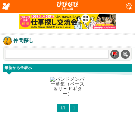
Hawaii
仲間探し
最新から全表示
1/1
1