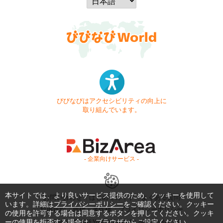
びびなびはアクセシビリティの向上に
取り組んでいます。
- 企業向けサービス -
本サイトでは、より良いサービス提供のため、クッキーを使用して
お問い合わせ
はじめてガイド
よくある質問
います。詳細は
プライバシーポリシー
をご確認ください。クッキー
利用規約
商標・著作権
プライバシーポリシー
の使用を許可する場合は同意するボタンを押してください。クッキ
Copyright © 1999-2026 Vivid Navigation, Inc. All Rights Reserved.
ーの使用を拒否する場合は、ブラウザからご設定ください。