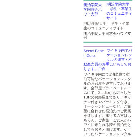
[明治学院大学]
学生・卒業生
のコミュニティ
サイト
[明治学院大学] 学生・卒業
生のコミュニティサイト
明治学院大学同窓会ハワイ支
部
ワイキキ内でバ
ケーションレン
タルの運営・不
動産売買のお手伝いもしてお
ります。ご自...
ワイキキ内にて1泊単位で宿
泊可能なバケーションレンタ
ルのお部屋を運営しておりま
す。全部屋プライベートルー
ムにて、Studioから広々した
1BRのお部屋まであり、キッ
チン付きやパーキング付き、
オーシャンビューなど、ご希
望に合わせた宿泊先のご提案
を致します。旅行者の方はも
ちろん、ご家族・ご友人がハ
ワイに来られる際の宿泊先と
してもお考え頂けます。そう
いったバケーションレンタル