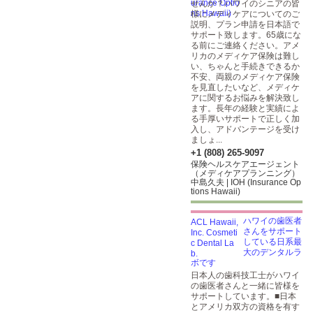
せんか？ハワイのシニアの皆
様にメディケアについてのご
説明、プラン申請を日本語で
サポート致します。65歳にな
る前にご連絡ください。アメ
リカのメディケア保険は難し
い、ちゃんと手続きできるか
不安、両親のメディケア保険
を見直したいなど、メディケ
アに関するお悩みを解決致し
ます。長年の経験と実績によ
る手厚いサポートで正しく加
入し、アドバンテージを受け
ましょ...
+1 (808) 265-9097
保険ヘルスケアエージェント
（メディケアプランニング）
中島久夫 | IOH (Insurance Op
tions Hawaii)
ハワイの歯医者
さんをサポート
している日系最
大のデンタルラ
ボです
日本人の歯科技工士がハワイ
の歯医者さんと一緒に皆様を
サポートしています。■日本
とアメリカ双方の資格を有す