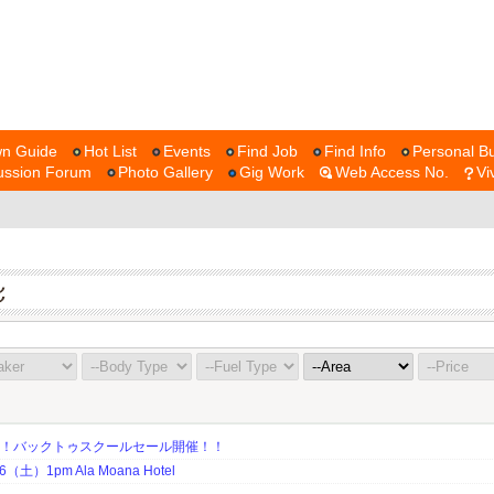
n Guide
Hot List
Events
Find Job
Find Info
Personal Bu
ussion Forum
Photo Gallery
Gig Work
Web Access No.
Vi
期！バックトゥスクールセール開催！！
土）1pm Ala Moana Hotel