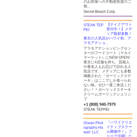
のお部屋への不動産投資のご
相...
Secret Beach Corp.
【テイクアウト
受付中！】メデ
ィア取材多数！
東京の人気店がハワイ初、ア
ラモアナショ...
アラモアナショッピングセン
ターのフードコート（マカイ
マーケット）にNEW OPEN!
東京に4店舗を持ち、芸能人
や著名人もお忍びで訪れる人
気店です。メディアにも多数
掲載された「ガーリックステ
ーキ」はここでしか食べられ
ない味。ぜひ一度ご来店くだ
さい＾＾ガーリックステーキ
クリームガーリックシュリン
プ
+1 (808) 940-7979
STEAK TEPPEI
『ハワイクリエ
イティブスクー
ル開催中！』フ
リーで活躍した