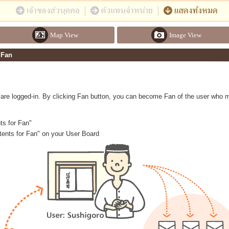
Map View
Image View
 Fan
are logged-in. By clicking Fan button, you can become Fan of the user who 
ts for Fan"
ontents for Fan" on your User Board