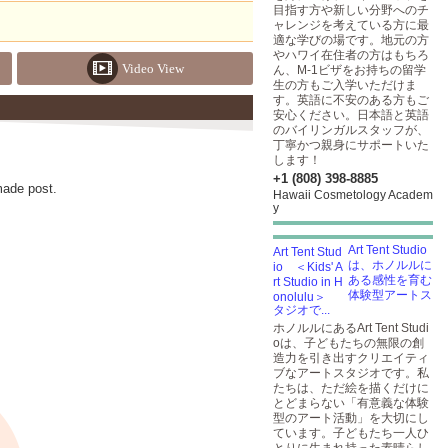
目指す方や新しい分野へのチ
ャレンジを考えている方に最
適な学びの場です。地元の方
やハワイ在住者の方はもちろ
Video View
ん、M-1ビザをお持ちの留学
生の方もご入学いただけま
す。英語に不安のある方もご
安心ください。日本語と英語
のバイリンガルスタッフが、
丁寧かつ親身にサポートいた
します！
+1 (808) 398-8885
made post.
Hawaii Cosmetology Academ
y
Art Tent Studio
は、ホノルルに
ある感性を育む
体験型アートス
タジオで...
ホノルルにあるArt Tent Studi
oは、子どもたちの無限の創
造力を引き出すクリエイティ
ブなアートスタジオです。私
たちは、ただ絵を描くだけに
とどまらない「有意義な体験
型のアート活動」を大切にし
ています。子どもたち一人ひ