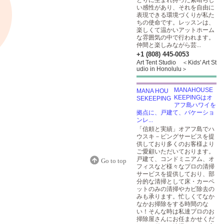
とりに生まれ持った素晴らし
い感性があり、それを自由に
表現できる環境づくりが私た
ちの使命です。レッスンは、
楽しくて温かいアットホーム
な雰囲気の中で行われます。
仲間と楽しみながら芸...
+1 (808) 445-0053
Art Tent Studio ＜Kids' Art St
udio in Honolulu＞
MANAHOUSE
KEEPINGはオ
アフ島ハワイを
拠点に、戸建て、バケーショ
ンレ...
「信頼と実績」オアフ島でハ
ウスキ－ピングサービスを提
供しており多くのお客様より
ご愛顧いただいております。
戸建て、コンドミニアム、オ
Go to top
フィスなど様々なプロの清掃
サービスを提供しており、部
分的な清掃として床・カーペ
ットのみの清掃やカビ除去の
みも承ります。忙しくてなか
なかお掃除をする時間のな
い！そんな時は私達プロのお
掃除屋さんにお任まかせくだ