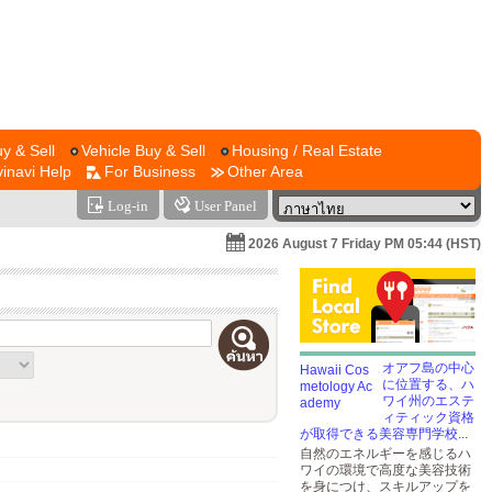
y & Sell
Vehicle Buy & Sell
Housing / Real Estate
vinavi Help
For Business
Other Area
Log-in
User Panel
2026 August 7 Friday PM 05:44 (HST)
オアフ島の中心
に位置する、ハ
ワイ州のエステ
ィティック資格
が取得できる美容専門学校...
自然のエネルギーを感じるハ
ワイの環境で高度な美容技術
を身につけ、スキルアップを