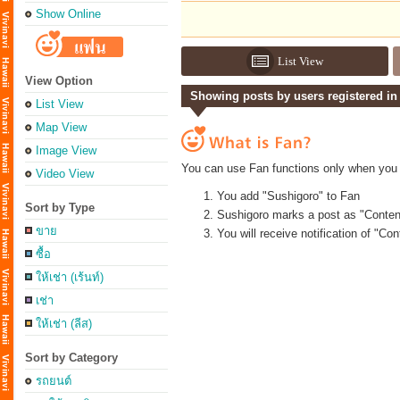
Show Online
List View
View Option
Showing posts by users registered in
List View
Map View
Image View
You can use Fan functions only when you 
Video View
You add "Sushigoro" to Fan
Sort by Type
Sushigoro marks a post as "Conten
ขาย
You will receive notification of "C
ซื้อ
ให้เช่า (เร้นท์)
เช่า
ให้เช่า (ลีส)
Sort by Category
รถยนต์