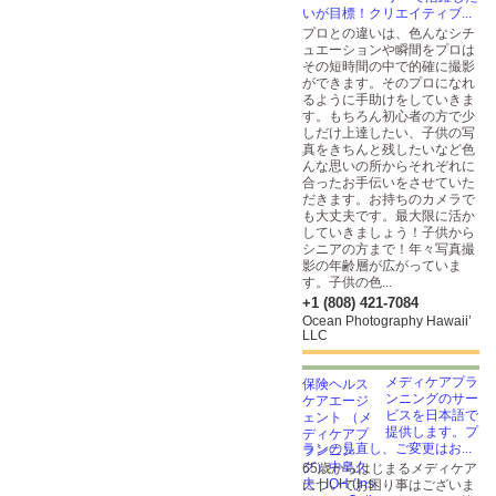
いが目標！クリエイティブ...
プロとの違いは、色んなシチ
ュエーションや瞬間をプロは
その短時間の中で的確に撮影
ができます。そのプロになれ
るように手助けをしていきま
す。もちろん初心者の方で少
しだけ上達したい、子供の写
真をきちんと残したいなど色
んな思いの所からそれぞれに
合ったお手伝いをさせていた
だきます。お持ちのカメラで
も大丈夫です。最大限に活か
していきましょう！子供から
シニアの方まで！年々写真撮
影の年齢層が広がっていま
す。子供の色...
+1 (808) 421-7084
Ocean Photography Hawaii’
LLC
メディケアプラ
ンニングのサー
ビスを日本語で
提供します。プ
ランの見直し、ご変更はお...
65歳からはじまるメディケア
についてお困り事はございま