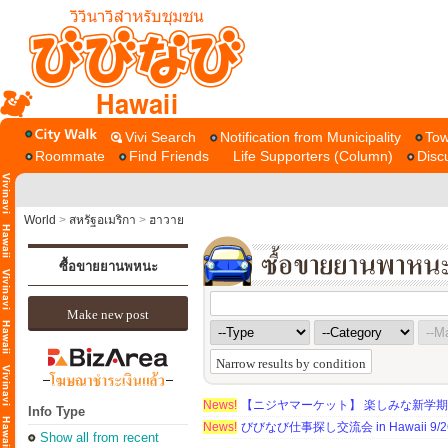
Hawaii
Vivi Search
Notification from Municipality
Tow
Roommate
Find Friends
Life Supporters (Column)
Disc
World
>
สหรัฐอเมริกา
>
ฮาวาย
ซื้อขายยานพหนะ
Make new post
Narrow results by condition
News!
【ニジヤマーケット】 楽しみな新学
Info Type
News!
びびなび仕事探し交流会 in Hawaii 9/26（
Show all from recent