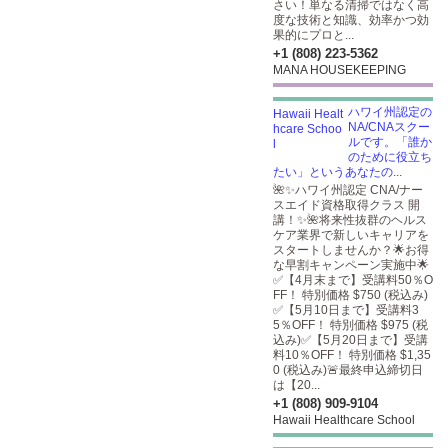
さい！単なる清掃ではなく高
度な技術と知識、効率かつ効
果的にプロと...
+1 (808) 223-5362
MANA HOUSEKEEPING
ハワイ州認定の
NA/CNAスクー
ルです。「誰か
のために役立ち
たい」というあなたの...
🌺✨ハワイ州認定 CNA/ナー
スエイド資格取得クラス 開
講！✨🌺将来性抜群のヘルス
ケア業界で新しいキャリアを
スタートしませんか？🌟お得
な早割キャンペーン実施中🌟
✅【4月末まで】受講料50％O
FF！ 特別価格 $750 (税込み)
✅【5月10日まで】受講料3
5％OFF！ 特別価格 $975 (税
込み)✅【5月20日まで】受講
料10％OFF！ 特別価格 $1,35
0 (税込み)🚨最終申込締切日
は【20...
+1 (808) 909-9104
Hawaii Healthcare School