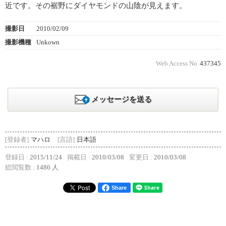
近です。その裾野にダイヤモンドの山陰が見えます。
撮影日
2010/02/09
撮影機種
Unkown
Web Access No.
437345
メッセージを送る
[登録者]
マハロ
[言語]
日本語
登録日 :
2015/11/24
掲載日 :
2010/03/08
変更日 :
2010/03/08
総閲覧数 :
1486 人
Share