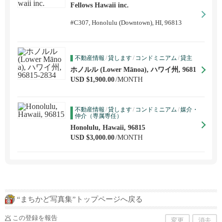
Fellows Hawaii inc.
#C307, Honolulu (Downtown), HI, 96813
不動産情報
/
貸します
/
コンドミニアム
/
貸主
ホノルル (Lower Mānoa), ハワイ州, 9681
5-2834
USD $1,900.00
/MONTH
不動産情報
/
貸します
/
コンドミニアム
/
媒介・
仲介（専属専任）
Honolulu, Hawaii, 96815
USD $3,000.00
/MONTH
“まちかど写真集”トップページへ戻る
この登録を報告
変更
消去