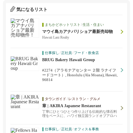
気になるリスト
まちかどホットリスト
/
生活・住まい
マウイ島カアナパリショア最新売却物
件！
Hawaii Lani Realty
仕事探し
/
正社員
/
フード・飲食店
BRUG Bakery Hawaii Group
#2274（アラモナアセンター ２階 ラナイフ
ードコート）, Honolulu (Ala Moana), Hawaii,
96814
タウンガイド
/
レストラン・グルメ
章 | AKIRA Japanese Restaurant
丁寧にひとつひとつ作り上げる伝統的な懐石料
理をベースに、ハワイ独立国ランドオブアロハ
の水で出汁をひき、ハワイの食材を取り入れた
和食をご提供。これからも日々精進してまいり
ます。
仕事探し
/
正社員
/
オフィス＆事務