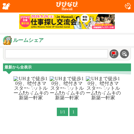
Hawaii
ルームシェア
最新から全表示
1/1
1