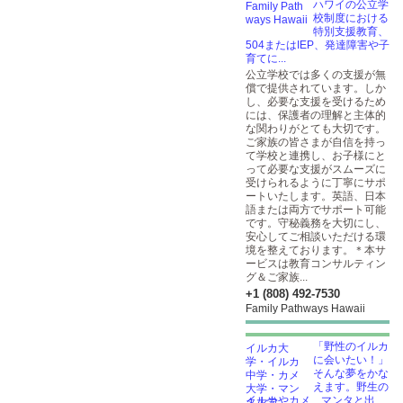
ハワイの公立学
校制度における
特別支援教育、
504またはIEP、発達障害や子
育てに...
公立学校では多くの支援が無
償で提供されています。しか
し、必要な支援を受けるため
には、保護者の理解と主体的
な関わりがとても大切です。
ご家族の皆さまが自信を持っ
て学校と連携し、お子様にと
って必要な支援がスムーズに
受けられるように丁寧にサポ
ートいたします。英語、日本
語または両方でサポート可能
です。守秘義務を大切にし、
安心してご相談いただける環
境を整えております。＊本サ
ービスは教育コンサルティン
グ＆ご家族...
+1 (808) 492-7530
Family Pathways Hawaii
「野性のイルカ
に会いたい！」
そんな夢をかな
えます。野生の
イルカやカメ、マンタと出...