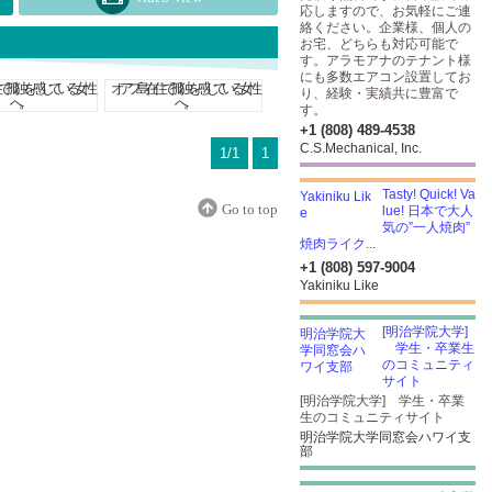
応しますので、お気軽にご連
絡ください。企業様、個人の
お宅、どちらも対応可能で
す。アラモアナのテナント様
にも多数エアコン設置してお
り、経験・実績共に豊富で
す。
+1 (808) 489-4538
C.S.Mechanical, Inc.
1/1
1
Tasty! Quick! Va
Go to top
lue! 日本で大人
気の”一人焼肉”
焼肉ライク...
+1 (808) 597-9004
Yakiniku Like
[明治学院大学]
学生・卒業生
のコミュニティ
サイト
[明治学院大学] 学生・卒業
生のコミュニティサイト
明治学院大学同窓会ハワイ支
部