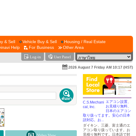
y & Sell
Vehicle Buy & Sell
Housing / Real Estate
vinavi Help
For Business
Other Area
Log-in
User Panel
2026 August 7 Friday AM 10:17 (HST)
エアコン設置、
お見積り無料、
日本のエアコン
取り扱ってます。安心の日本
語対応。お...
ダイキン、三菱、富士通のエ
アコン取り扱っています。お
見積り無料です。日本語で対
Video View