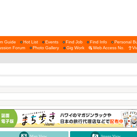
n Guide
Hot List
Events
Find Job
Find Info
Personal Bu
ussion Forum
Photo Gallery
Gig Work
Web Access No.
Vi
Map View
Image View