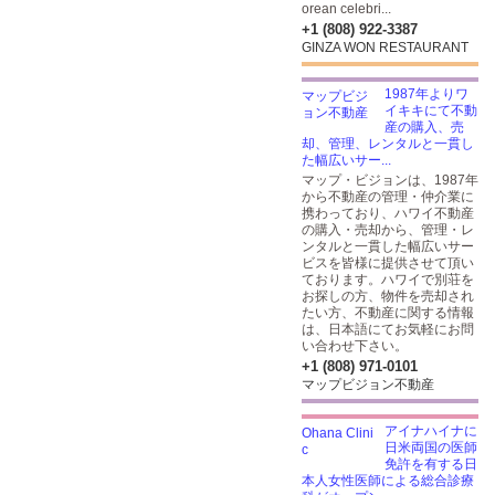
orean celebri...
+1 (808) 922-3387
GINZA WON RESTAURANT
1987年よりワ
イキキにて不動
産の購入、売
却、管理、レンタルと一貫し
た幅広いサー...
マップ・ビジョンは、1987年
から不動産の管理・仲介業に
携わっており、ハワイ不動産
の購入・売却から、管理・レ
ンタルと一貫した幅広いサー
ビスを皆様に提供させて頂い
ております。ハワイで別荘を
お探しの方、物件を売却され
たい方、不動産に関する情報
は、日本語にてお気軽にお問
い合わせ下さい。
+1 (808) 971-0101
マップビジョン不動産
アイナハイナに
日米両国の医師
免許を有する日
本人女性医師による総合診療