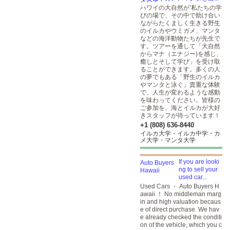
ハワイの大自然が’私たちの学
びの場で、その中で助け合い
ながらたくましく生きる野生
のイルカやウミガメ、マンタ
などの海洋動物たちが先生で
す。ツアーを通して「大自然
からマナ（エナジー)を感じ、
癒しとそして学び」を受け取
ることができます。多くの人
の夢でもある「野生のイルカ
やマンタと泳ぐ」貴重な体験
で、人生が変わるような感動
を味わってください。皆様の
ご参加を、海とイルカが大好
きスタッフが待っています！
+1 (808) 636-8440
イルカ大学・イルカ中学・カ
メ大学・マンタ大学
If you are looki
ng to sell your
used car...
Used Cars ・ Auto Buyers H
awaii ！ No middleman marg
in and high valuation becaus
e of direct purchase. We hav
e already checked the conditi
on of the vehicle, which you c