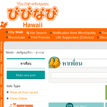
Hawaii
Vivi Search
Notification from Municipality
Tow
Roommate
Find Friends
Life Supporters (Column)
Disc
World
>
สหรัฐอเมริกา
>
ฮาวาย
หาเพื่อน
Make new post
Info Type
Show all from recent
Show Online
List View