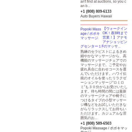
an't find at auctions, so you c
an b...
+1 (808) 809-6133
Auto Buyers Hawaii
【ウォークイン
OK！夜8時まで
営業！】アナモ
アナショッピン
グセンター１Fのマッサ...
熟練のセラピストによるきめ
細やかなマッサージから、高
機能のマッサージチェアでの
マッサージまで。ご予定やお
疲れ具合に合わせコースを選
んでいただけます。ハワイ伝
統のオイルを使ったリラクゼ
ーションマッサージ”ロミロ
ミ”も３０分からお受けいたし
ます。待ち時間の間には最新
のマッサージチェアや椅子に
つけるタイプの小型マッサー
ジ機などをお試しいただきな
がらリラックスしてお待ちい
ただけます。カジュアルな雰
囲気のお...
+1 (808) 589-6503
Popoki Massage / ポポキマッ