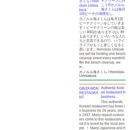
チクリーンに行
こう!!!ホノルル
海さくらは毎月
1回ビーチの清掃をし...
ホノルル海さくらは毎月1回
ビーチクリーンをしていきま
す！ビーチクリーンの後は楽
しい BBQがあります (ない時
もあります)。いろいろな人た
ちと交流できるので、ハワイ
ライフがもっと楽しくなると
思います。Honolulu Umisak
ura will be hosting one beach
cleanup event every month!A
fter the beach cleanup, we
w...
ホノルル海さくら / Honolulu
Umisakura
Authentic Kore
an restaurant in
business ...
This authentic
Korean restaurant has been i
n business for 26 years, sinc
e 1997. Many repeat custom
ers come to this restaurant, a
nd it is loved by the local peo
ple. ！ Many Japanese and K