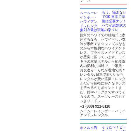
サージ
もう、悩まない
でOK 日本で準
備は必要ナシ！
ハワイ結婚式の
参列衣装は現地の楽々レ...
折角のハワイでの結婚式に参
列するなら、ハワイらしい衣
装が素敵です☆シンプルなも
のから本格的なハワイアンド
レス、ブライズメイドドレス
が豊富に揃っています。ワイ
キキの主要ホテルから徒歩圏
内の便利な場所で、ご家族・
お友達みーんなが現地で楽々
レンタル♪日本で着ないから
レンタルが賢い選択！レンタ
ルだから気軽に好きなドレス
を選べるのもポイント！ま
た、靴やバッグまですべてそ
ろうので、スーツケースもす
っきり！ドレ...
+1 (808) 921-8118
ムームーレインボー・ハワイ
アンドレレンタル
そうだ〜！ビー