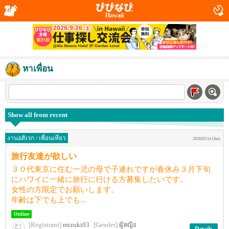
Hawaii
หาเพื่อน
Show all from recent
งานอดิเรก / เพื่อนเที่ยว
2026/02/14 (Sat)
旅行友達が欲しい
３０代東京に住む一児の母で子連れですが春休み３月下旬
にハワイに一緒に旅行に行ける方募集したいです。
女性の方限定でお願いします。
年齢は下でも上でも...
Online
[Registrant]
mizuki03
[Gender]
ผู้หญิง