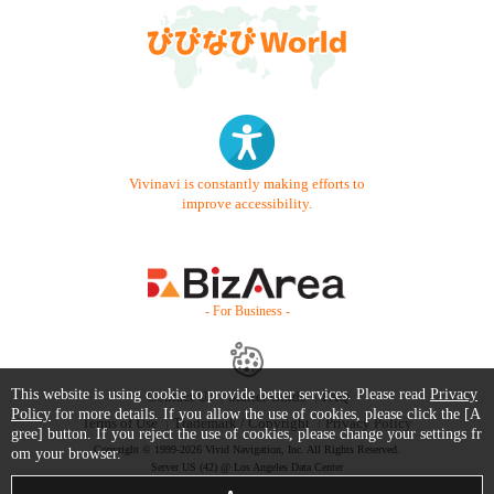
Vivinavi is constantly making efforts to
improve accessibility.
- For Business -
This website is using cookie to provide better services. Please read
Privacy
Contact Us
Starter Guide
FAQ
Policy
for more details. If you allow the use of cookies, please click the [A
Terms of Use
Trademark / Copyright
Privacy Policy
gree] button. If you reject the use of cookies, please change your settings fr
Copyright © 1999-2026 Vivid Navigation, Inc. All Rights Reserved.
om your browser.
Server US (42) @ Los Angeles Data Center