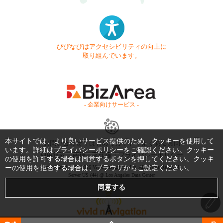
びびなびはアクセシビリティの向上に
取り組んでいます。
- 企業向けサービス -
本サイトでは、より良いサービス提供のため、クッキーを使用して
お問い合わせ
はじめてガイド
よくある質問
います。詳細は
プライバシーポリシー
をご確認ください。クッキー
利用規約
商標・著作権
プライバシーポリシー
の使用を許可する場合は同意するボタンを押してください。クッキ
Copyright © 1999-2026 Vivid Navigation, Inc. All Rights Reserved.
ーの使用を拒否する場合は、ブラウザからご設定ください。
Server US (44) @ Los Angeles Data Center