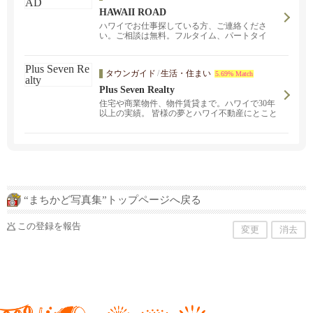
HAWAII ROAD
ハワイでお仕事探している方、ご連絡くださ
い。ご相談は無料。フルタイム、パートタイ
ム、オンコール、さまざまな勤務形態のお仕事
を揃えています。また、ロサンゼルスオフィ
ス、日本オフィス、中国大連オフィスのネット
タウンガイド
/
生活・住まい
5.69% Match
ワークで遠隔地でのお仕事のご紹介も可能で
す。
Plus Seven Realty
住宅や商業物件、物件賃貸まで。ハワイで30年
以上の実績。 皆様の夢とハワイ不動産にとこと
んお付き合い致します。
“まちかど写真集”トップページへ戻る
この登録を報告
変更
消去