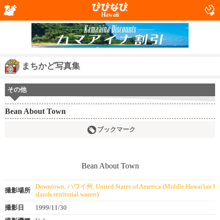
Hawaii
まちかど写真集
その他
Bean About Town
ブックマーク
Downtown, ハワイ州, United States of America (Middle Hawai'ian I
撮影場所
slands territorial waters)
撮影日
1999/11/30