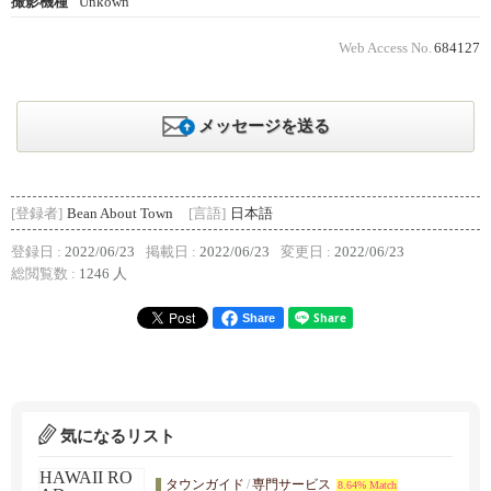
撮影機種
Unkown
Web Access No.
684127
メッセージを送る
[登録者]
Bean About Town
[言語]
日本語
登録日 :
2022/06/23
掲載日 :
2022/06/23
変更日 :
2022/06/23
総閲覧数 :
1246 人
Share
気になるリスト
タウンガイド
/
専門サービス
8.64% Match