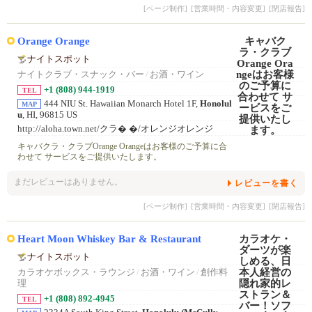
[ページ制作]
[営業時間・内容変更]
[閉店報告]
Orange Orange
ナイトスポット
ナイトクラブ・スナック・バー
/
お酒・ワイン
+1 (808) 944-1919
TEL
444 NIU St. Hawaiian Monarch Hotel 1F,
Honolul
MAP
u
, HI, 96815 US
http://aloha.town.net/クラ� �/オレンジオレンジ
キャバクラ・クラブOrange Orangeはお客様のご予算に合
わせて サービスをご提供いたします。
まだレビューはありません。
レビューを書く
[ページ制作]
[営業時間・内容変更]
[閉店報告]
Heart Moon Whiskey Bar & Restaurant
ナイトスポット
カラオケボックス・ラウンジ
/
お酒・ワイン
/
創作料
理
+1 (808) 892-4945
TEL