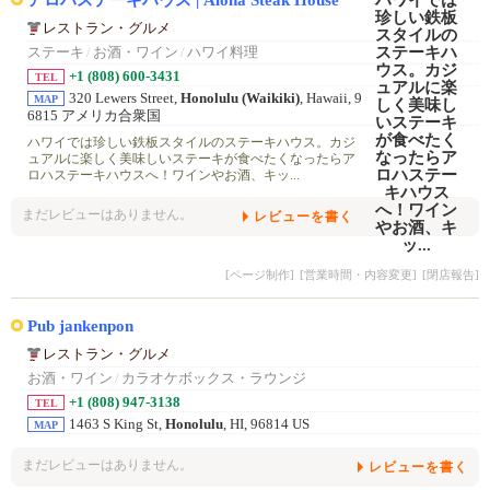
レストラン・グルメ
ステーキ
/
お酒・ワイン
/
ハワイ料理
+1 (808) 600-3431
TEL
320 Lewers Street,
Honolulu (Waikiki)
, Hawaii, 9
MAP
6815 アメリカ合衆国
ハワイでは珍しい鉄板スタイルのステーキハウス。カジ
ュアルに楽しく美味しいステーキが食べたくなったらア
ロハステーキハウスへ！ワインやお酒、キッ...
まだレビューはありません。
レビューを書く
[ページ制作]
[営業時間・内容変更]
[閉店報告]
Pub jankenpon
レストラン・グルメ
お酒・ワイン
/
カラオケボックス・ラウンジ
+1 (808) 947-3138
TEL
1463 S King St,
Honolulu
, HI, 96814 US
MAP
まだレビューはありません。
レビューを書く