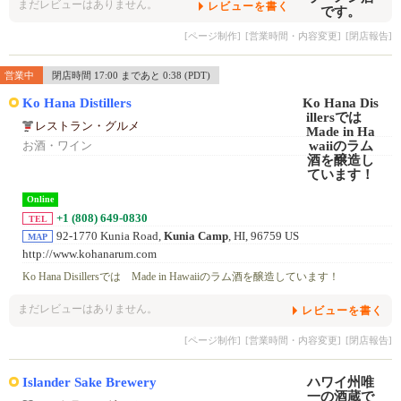
まだレビューはありません。
レビューを書く
[ページ制作]
[営業時間・内容変更]
[閉店報告]
営業中
閉店時間 17:00 まであと 0:38 (PDT)
Ko Hana Distillers
レストラン・グルメ
お酒・ワイン
Online
+1 (808) 649-0830
TEL
92-1770 Kunia Road,
Kunia Camp
, HI, 96759 US
MAP
http://www.kohanarum.com
Ko Hana Disillersでは Made in Hawaiiのラム酒を醸造しています！
まだレビューはありません。
レビューを書く
[ページ制作]
[営業時間・内容変更]
[閉店報告]
Islander Sake Brewery