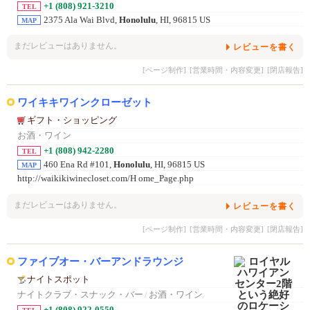
+1 (808) 921-3210
TEL
2375 Ala Wai Blvd,
Honolulu
, HI, 96815 US
MAP
まだレビューはありません。
レビューを書く
[ページ制作]
[営業時間・内容変更]
[閉店報告]
ワイキキワインクローゼット
ギフト・ショッピング
お酒・ワイン
+1 (808) 942-2280
TEL
460 Ena Rd #101,
Honolulu
, HI, 96815 US
MAP
http://waikikiwinecloset.com/H ome_Page.php
まだレビューはありません。
レビューを書く
[ページ制作]
[営業時間・内容変更]
[閉店報告]
ファイブオー・バーアンドラウンジ
ナイトスポット
ナイトクラブ・スナック・バー
/
お酒・ワイン