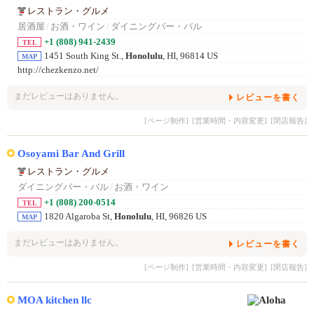
レストラン・グルメ
居酒屋
/
お酒・ワイン
/
ダイニングバー・バル
+1 (808) 941-2439
TEL
1451 South King St.,
Honolulu
, HI, 96814 US
MAP
http://chezkenzo.net/
まだレビューはありません。
レビューを書く
[ページ制作]
[営業時間・内容変更]
[閉店報告]
Osoyami Bar And Grill
レストラン・グルメ
ダイニングバー・バル
/
お酒・ワイン
+1 (808) 200-0514
TEL
1820 Algaroba St,
Honolulu
, HI, 96826 US
MAP
まだレビューはありません。
レビューを書く
[ページ制作]
[営業時間・内容変更]
[閉店報告]
MOA kitchen llc