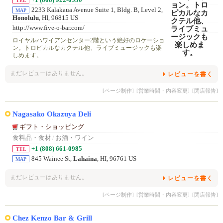
+1 (808) 922-0550
TEL
2233 Kalakaua Avenue Suite 1, Bldg. B, Level 2,
MAP
Honolulu
, HI, 96815 US
http://www.five-o-bar.com/
ロイヤルハワイアンセンター2階という絶好のロケーショ
ン。トロピカルなカクテル他、ライブミュージックも楽
しめます。
まだレビューはありません。
レビューを書く
[ページ制作]
[営業時間・内容変更]
[閉店報告]
Nagasako Okazuya Deli
ギフト・ショッピング
食料品・食材
/
お酒・ワイン
+1 (808) 661-0985
TEL
845 Wainee St,
Lahaina
, HI, 96761 US
MAP
まだレビューはありません。
レビューを書く
[ページ制作]
[営業時間・内容変更]
[閉店報告]
Chez Kenzo Bar & Grill