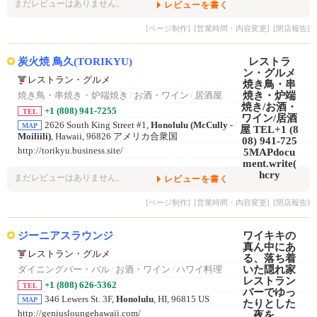
まだレビューはありません。
レビューを書く
[ページ制作]
[営業時間・内容変更]
[閉店報告]
炭火焼 鳥久(TORIKYU)
レストラン・グルメ
焼き鳥・串焼き・炉端焼き
/
お酒・ワイン
/
居酒屋
+1 (808) 941-7255
TEL
2626 South King Street #1,
Honolulu (McCully -
MAP
Moiliili)
, Hawaii, 96826 アメリカ合衆国
http://torikyu.business.site/
まだレビューはありません。
レビューを書く
[ページ制作]
[営業時間・内容変更]
[閉店報告]
ジーニアスラウンジ
レストラン・グルメ
ダイニングバー・バル
/
お酒・ワイン
/
ハワイ料理
+1 (808) 626-5362
TEL
346 Lewers St. 3F,
Honolulu
, HI, 96815 US
MAP
http://geniusloungehawaii.com/