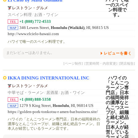
レストラン・グルメ
スペイン料理
/
お酒・ワイン
+1 (808) 772-4533
TEL
346 Lewers Street,
Honolulu (Waikiki)
, HI, 96815 US
MAP
http://www.elcielo-hawaii.com
ハワイで唯一のスペイン料理です。
まだレビューはありません。
レビューを書く
[ページ制作]
[営業時間・内容変更]
[閉店報告]
IKKA DINING INTERNATIONAL INC
レストラン・グルメ
中華そば・ラーメン
/
居酒屋
/
お酒・ワイン
+1 (808) 888-5358
TEL
1279 S King Street,
Honolulu
, HI, 96814 US
MAP
https://golden-pork-tonkotsu-r amen-bar.business.site/
ハワイの「とんこつラーメン専門店」日本の福岡発祥の
濃厚なとんこつスープが、細麺と絡む絶品ラーメン。日
本人が経営しているラーメン店です。