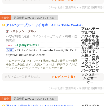
[ページ制作]
[営業時間・内容変更]
[閉店報告]
営業中
閉店時間 22:00 まであと 5:38 (HST)
アロハテーブル・ワイキキ | Aloha Table Waikiki
レストラン・グルメ
ハワイ料理
/
お酒・ワイン
/
オーガニック・有機・自
然食品
+1 (808) 922-2221
TEL
2238 Lau'ula St 2F,
Honolulu
, Hawaii, 96815 US
MAP
http://waikiki.alohatable.com/
アロハテーブルでは、ハワイ地産の素材を使用した料理
をお楽しみ頂けます。人気メニューは、神戸スタイルビ
ーフのハンバーグにマッシュルームとオニオ...
まだレビューはありません。
レビューを書く
[ページ制作]
[営業時間・内容変更]
[閉店報告]
営業中
閉店時間 22:00 まであと 5:38 (HST)
アロハステーキハウス | Aloha Steak House