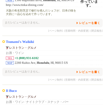
1500 Kapiolani Blvd,
Honolulu
, HI, 96814 US
MAP
http://www.rinka-dining.com/
大阪の有名割烹店で修行を積んだシェフが、日本の味を
大切に一品心を込めて作っています。
まだレビューはありません。
レビューを書く
[ページ制作]
[営業時間・内容変更]
[閉店報告]
Tsunami's Waikiki
レストラン・グルメ
お酒・ワイン
+1 (808) 931-6102
TEL
2260 Kuhio Ave,
Honolulu
, HI, 96815 US
MAP
まだレビューはありません。
レビューを書く
[ページ制作]
[営業時間・内容変更]
[閉店報告]
Il Buco
レストラン・グルメ
お酒・ワイン
/
ナイトクラブ・スナック・バー