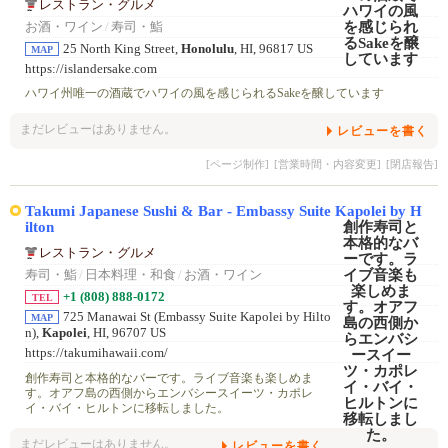
レストラン・グルメ
お酒・ワイン
/
寿司・鮨
25 North King Street,
Honolulu
, HI, 96817 US
MAP
https://islandersake.com
ハワイ州唯一の酒蔵でハワイの風を感じられるSakeを醸しています
まだレビューはありません。
レビューを書く
[ページ制作]
[営業時間・内容変更]
[閉店報告]
Takumi Japanese Sushi & Bar - Embassy Suite Kapolei by H
ilton
レストラン・グルメ
寿司・鮨
/
日本料理・和食
/
お酒・ワイン
+1 (808) 888-0172
TEL
725 Manawai St (Embassy Suite Kapolei by Hilto
MAP
n),
Kapolei
, HI, 96707 US
https://takumihawaii.com/
創作寿司と本格的なバーです。ライブ音楽も楽しめま
す。オアフ島の西側からエンバシースイーツ・カポレ
イ・バイ・ヒルトンに移転しました。
まだレビューはありません。
レビューを書く