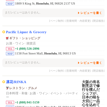
1809 S King St,
Honolulu
, HI, 96826 2137 US
MAP
まだレビューはありません。
レビューを書く
[ページ制作]
[営業時間・内容変更]
[閉店報告]
Pacific Liquor & Grocery
ギフト・ショッピング
お酒・ワイン
/
雑貨店
+1 (808) 526-2896
TEL
1158 Fort Street Mall,
Honolulu
, HI, 96813 US
MAP
まだレビューはありません。
レビューを書く
[ページ制作]
[営業時間・内容変更]
[閉店報告]
凛花/RINKA
レストラン・グルメ
日本料理・和食
/
お酒・ワイン
/
イベント・パーティ
ー
+1 (808) 941-5159
TEL