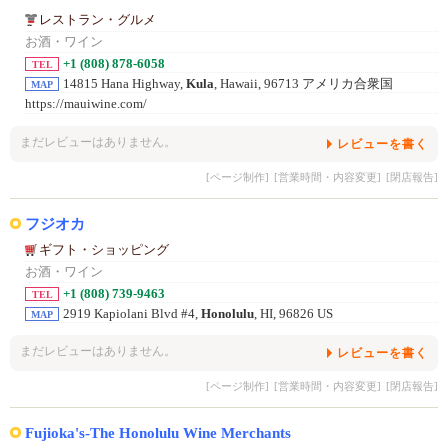
レストラン・グルメ
お酒・ワイン
+1 (808) 878-6058
TEL
14815 Hana Highway,
Kula
, Hawaii, 96713 アメリカ合衆国
MAP
https://mauiwine.com/
まだレビューはありません。
レビューを書く
[ページ制作]
[営業時間・内容変更]
[閉店報告]
フジオカ
ギフト・ショッピング
お酒・ワイン
+1 (808) 739-9463
TEL
2919 Kapiolani Blvd #4,
Honolulu
, HI, 96826 US
MAP
まだレビューはありません。
レビューを書く
[ページ制作]
[営業時間・内容変更]
[閉店報告]
Fujioka's-The Honolulu Wine Merchants