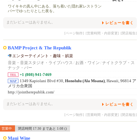
ワイキキの真ん中にある、落ち着いた隠れ家レストラン
バーでゆったりとした夜を。
まだレビューはありません。
レビューを書く
[ページ制作]
[営業時間・内容変更]
[閉店報告]
BAMP Project & The Republik
エンターテイメント・趣味・娯楽
音楽・音楽スタジオ・ライブハウス
/
お酒・ワイン
/
ナイトクラブ・ス
ナック・バー
+1 (808) 941-7469
TEL
1349 Kapiolani Blvd #30,
Honolulu (Ala Moana)
, Hawaii, 96814 ア
MAP
メリカ合衆国
http://jointherepublik.com/
まだレビューはありません。
レビューを書く
[ページ制作]
[営業時間・内容変更]
[閉店報告]
営業中
閉店時間 17:30 まであと 1:08 ()
Maui Wine