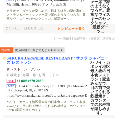
2334A South King Street,
Honolulu (McCully -
MAP
Moiliili)
, Hawaii, 96826 アメリカ合衆国
カラオケ・ダーツが楽しめる、日本人経営の隠れ家的レ
ストラン＆バー！ソファー席で家のようなくつろぎ。豊
富なウィスキーのセレクション。最新ダーツ...
まだレビューはありません。
レビューを書く
[ページ制作]
[営業時間・内容変更]
[閉店報告]
営業中
閉店時間 21:00 まであと 4:38 (HST)
SAKURA JAPANESE RESTAURANT / サクラ ジャパニー
ズ レストラン
レストラン・グルメ
鉄板焼き
/
寿司・鮨
/
お酒・ワイン
+1 (808) 670-2888
TEL
91-5431 Kapolei Pkwy Unit 1709（Ka Makana A
MAP
li'i）,
Kapolei
, HI, 96707 US
https://www.kamakanaalii.com/s tore/Sakura-Japanese-R
estauran t/2138967248/
ハワイ・カポレイ地区最大級の日本食レストラン！家族
みんなで、目の前で焼いてくれる鉄板焼き、カウンター
でのお寿司が楽しめます。