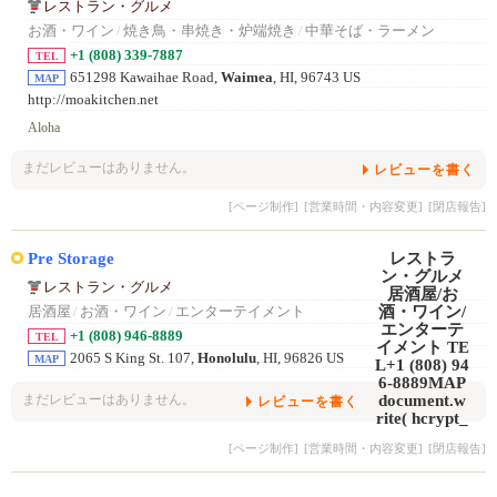
レストラン・グルメ
お酒・ワイン
/
焼き鳥・串焼き・炉端焼き
/
中華そば・ラーメン
+1 (808) 339-7887
TEL
651298 Kawaihae Road,
Waimea
, HI, 96743 US
MAP
http://moakitchen.net
Aloha
まだレビューはありません。
レビューを書く
[ページ制作]
[営業時間・内容変更]
[閉店報告]
Pre Storage
レストラン・グルメ
居酒屋
/
お酒・ワイン
/
エンターテイメント
+1 (808) 946-8889
TEL
2065 S King St. 107,
Honolulu
, HI, 96826 US
MAP
まだレビューはありません。
レビューを書く
[ページ制作]
[営業時間・内容変更]
[閉店報告]