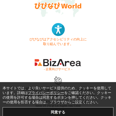
びびなびはアクセシビリティの向上に
取り組んでいます。
- 企業向けサービス -
本サイトでは、より良いサービス提供のため、クッキーを使用して
お問い合わせ
はじめてガイド
よくある質問
います。詳細は
プライバシーポリシー
をご確認ください。クッキー
利用規約
商標・著作権
プライバシーポリシー
の使用を許可する場合は同意するボタンを押してください。クッキ
ーの使用を拒否する場合は、ブラウザからご設定ください。
Copyright © 1999-2026 Vivid Navigation, Inc. All Rights Reserved.
Server US (75) @ Los Angeles Data Center