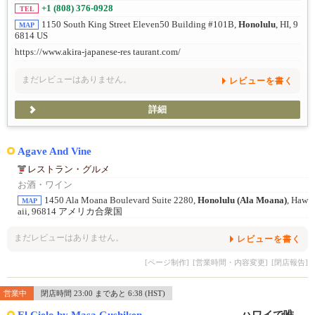
+1 (808) 376-0928
TEL
1150 South King Street Eleven50 Building #101B,
Honolulu
, HI, 9
MAP
6814 US
https://www.akira-japanese-res taurant.com/
まだレビューはありません。
レビューを書く
詳細
Agave And Vine
レストラン・グルメ
お酒・ワイン
1450 Ala Moana Boulevard Suite 2280,
Honolulu (Ala Moana)
, Haw
MAP
aii, 96814 アメリカ合衆国
まだレビューはありません。
レビューを書く
[ページ制作]
[営業時間・内容変更]
[閉店報告]
営業中
閉店時間 23:00 まであと 6:38 (HST)
El Cielo by Masa Gushiken