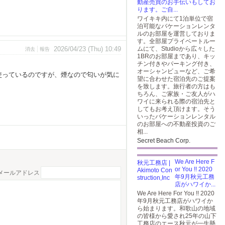
動産売買のお手伝いもしてお
ります。ご自...
ワイキキ内にて1泊単位で宿
泊可能なバケーションレンタ
ルのお部屋を運営しておりま
す。全部屋プライベートルー
2026/04/23 (Thu) 10:49
ムにて、Studioから広々した
消去
報告
1BRのお部屋まであり、キッ
チン付きやパーキング付き、
オーシャンビューなど、ご希
の人が使っているのですが、煙なので匂いが気に
望に合わせた宿泊先のご提案
を致します。旅行者の方はも
ちろん、ご家族・ご友人がハ
ワイに来られる際の宿泊先と
してもお考え頂けます。そう
いったバケーションレンタル
のお部屋への不動産投資のご
相...
Secret Beach Corp.
We Are Here F
or You !! 2020
メールアドレス
年9月秋元工務
店がハワイか...
We Are Here For You !! 2020
年9月秋元工務店がハワイか
ら始まります。和歌山の地域
の皆様から愛され25年の山下
工務店のエース秋元が一生懸