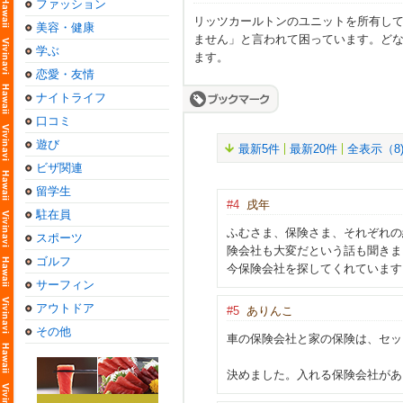
ファッション
リッツカールトンのユニットを所有し
美容・健康
ません」と言われて困っています。ど
学ぶ
ます。
恋愛・友情
ナイトライフ
口コミ
遊び
最新5件
最新20件
全表示（8
ビザ関連
留学生
#4
戌年
駐在員
ふむさま、保険さま、それぞれの
スポーツ
険会社も大変だという話も聞きま
ゴルフ
今保険会社を探してくれています
サーフィン
アウトドア
#5
ありんこ
その他
車の保険会社と家の保険は、セ
決めました。入れる保険会社があ