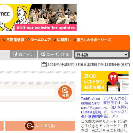
ログイン
ユーザパネル
2026年(令和8年) 8月6日木曜日 PM 11時54分 (HST)
アメリカの会計
事務所です。法
人、個人を問わ
ず、タックスリ
ターン(確定申告)、アメ...
日米間の税務サポート！迅速
レス待ち順
な手続きとアフターケア！日
本語・英語どちらにも対応し