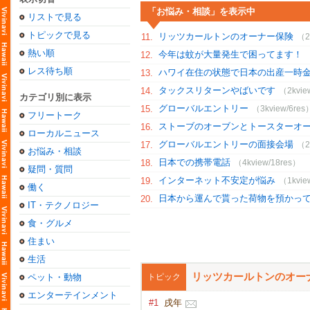
「お悩み・相談」を表示中
リストで見る
トピックで見る
リッツカールトンのオーナー保険
11.
（2
熱い順
今年は蚊が大量発生で困ってます！
12.
レス待ち順
ハワイ在住の状態で日本の出産一時
13.
タックスリターンやばいです
14.
（2kvie
カテゴリ別に表示
グローバルエントリー
15.
（3kview/6res
フリートーク
ストーブのオーブンとトースターオ
16.
ローカルニュース
グローバルエントリーの面接会場
17.
（2
お悩み・相談
日本での携帯電話
18.
（4kview/18res）
疑問・質問
インターネット不安定が悩み
19.
（1kvie
働く
日本から運んで貰った荷物を預かっ
20.
IT・テクノロジー
食・グルメ
住まい
生活
リッツカールトンのオー
ペット・動物
トピック
エンターテインメント
#1
戌年