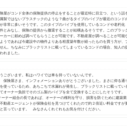
険屋がコンド全体の保険提供の停止をすることが最近特に目立つ、という話
属製ではないプラスチックのような？曲がるタイプのパイプが最近のコンド
が非常に多いそうです。このタイプのパイプを使用しているコンドや老朽化
件とみなし、保険の提供から撤退することが結構あるそうです。このブラッ
ーカーに頼めば調べてもらうことが可能です。不動産屋が調べることが可能
ようであれば今建設中の物件よりある程度築年数が経ったものを買う方が、
せん。ちなみにブラックリストに載ってしまっているコンドの場合、知人の
われました。
ントありがとうございます。私はハワイでは
ーションありがとうございました。まさに仰る通りで、リ
を使っているため、あちこちで水漏れが発生し、ブラックリストに載ってい
てオーナー負担でそのゴム製のパイプを全て交換することにしたそうです。
す。オーナー組合の長であれば、オーナーの権利を守り、損害を防ぐために建築
不動産エージェントが保険会社を見つけてくれたので約２倍近い料金ですが
と言っています。 みなさんくれぐれもお気を付けください。