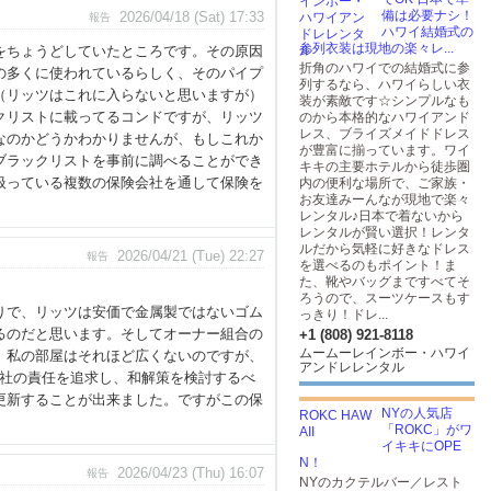
備は必要ナシ！
2026/04/18 (Sat) 17:33
報告
ハワイ結婚式の
参列衣装は現地の楽々レ...
をちょうどしていたところです。その原因
折角のハワイでの結婚式に参
の多くに使われているらしく、そのパイプ
列するなら、ハワイらしい衣
（リッツはこれに入らないと思いますが）
装が素敵です☆シンプルなも
クリストに載ってるコンドですが、リッツ
のから本格的なハワイアンド
レス、ブライズメイドドレス
なのかどうかわかりませんが、もしこれか
が豊富に揃っています。ワイ
ブラックリストを事前に調べることができ
キキの主要ホテルから徒歩圏
扱っている複数の保険会社を通して保険を
内の便利な場所で、ご家族・
お友達みーんなが現地で楽々
レンタル♪日本で着ないから
レンタルが賢い選択！レンタ
ルだから気軽に好きなドレス
2026/04/21 (Tue) 22:27
報告
を選べるのもポイント！ま
た、靴やバッグまですべてそ
車を持っていないんです。
ろうので、スーツケースもす
ッツは安価で金属製ではないゴム
っきり！ドレ...
るのだと思います。そしてオーナー組合の
+1 (808) 921-8118
ムームーレインボー・ハワイ
 私の部屋はそれほど広くないのですが、
アンドレレンタル
業社の責任を追求し、和解策を検討するべ
更新することが出来ました。ですがこの保
NYの人気店
「ROKC」がワ
イキキにOPE
N！
2026/04/23 (Thu) 16:07
報告
NYのカクテルバー／レスト