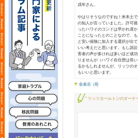
戌年さん、
やはりそうなのですね！米本土で
の知人が言っていました。許可後
ったハワイのコンドは早かれ遅か
ことになったとのことなので、も
と安い保険に加入する選択が出て
いい考えだと思います。もし訴訟
害者の声が多ければ多いほど成功
りませんが（ハワイ在住歴は長い
るかもしれませんが、リッツのオ
もいいと思います。
全表示（8)
“ リッツカールトンのオーナー