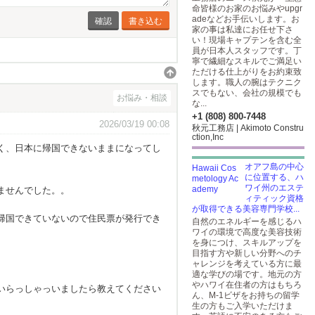
命皆様のお家のお悩みやupgr
adeなどお手伝いします。お
書き込む
家の事は私達にお任せ下さ
い！現場キャプテンを含む全
員が日本人スタッフです。丁
寧で繊細なスキルでご満足い
ただける仕上がりをお約束致
します。職人の腕はテクニク
スでもない、会社の規模でも
お悩み・相談
な...
+1 (808) 800-7448
2026/03/19 00:08
秋元工務店 | Akimoto Constru
ction,Inc
く、日本に帰国できないままになってし
オアフ島の中心
に位置する、ハ
ワイ州のエステ
ませんでした。。
ィティック資格
が取得できる美容専門学校...
帰国できていないので住民票が発行でき
自然のエネルギーを感じるハ
ワイの環境で高度な美容技術
を身につけ、スキルアップを
目指す方や新しい分野へのチ
ャレンジを考えている方に最
適な学びの場です。地元の方
やハワイ在住者の方はもちろ
いらっしゃっいましたら教えてください
ん、M-1ビザをお持ちの留学
生の方もご入学いただけま