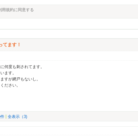
利用規約に同意する
ってます！
日に何度も刺されてます。
まいます。
てますが網戸もないし。
てください。
0件
全表示（3)