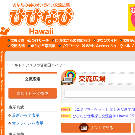
Hawaii
ワールド
>
アメリカ合衆国
>
ハワイ
交流広場
新規トピック作成
表示形式
News!
【ニジヤマーケット】 楽しみな新学
最新から全表示
News!
びびなび仕事探し交流会 in Hawaii 9/26（
オンラインを表示
リストで見る
表示切替