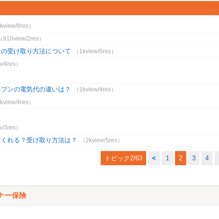
kview/8res）
（910view/2res）
金の受け取り方法について
（1kview/6res）
w/4res）
）
ーブンの電気代の違いは？
（1kview/4res）
kview/4res）
w/3res）
てくれる？受け取り方法は？
（2kview/5res）
トピック2/63
<
1
2
3
4
ナー保険