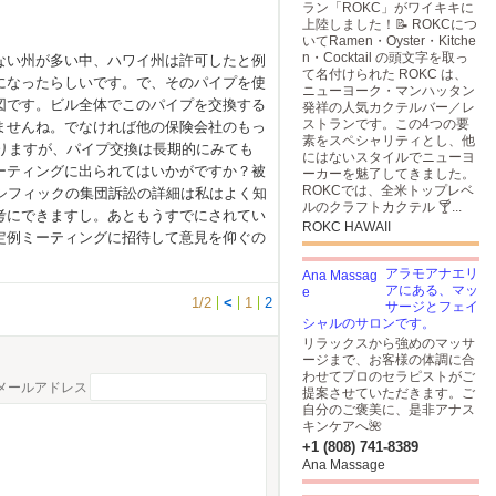
ラン「ROKC」がワイキキに
上陸しました！📝 ROKCにつ
いてRamen・Oyster・Kitche
n・Cocktail の頭文字を取っ
ない州が多い中、ハワイ州は許可したと例
て名付けられた ROKC は、
になったらしいです。で、そのパイプを使
ニューヨーク・マンハッタン
図です。ビル全体でこのパイプを交換する
発祥の人気カクテルバー／レ
ストランです。この4つの要
ませんね。でなければ他の保険会社のもっ
素をスペシャリティとし、他
なりますが、パイプ交換は長期的にみても
にはないスタイルでニューヨ
ーティングに出られてはいかがですか？被
ーカーを魅了してきました。
ROKCでは、全米トップレベ
パシフィックの集団訴訟の詳細は私はよく知
ルのクラフトカクテル 🍸...
考にできますし。あともうすでにされてい
ROKC HAWAII
定例ミーティングに招待して意見を仰ぐの
アラモアナエリ
アにある、マッ
1/2
<
1
2
サージとフェイ
シャルのサロンです。
リラックスから強めのマッサ
ージまで、お客様の体調に合
わせてプロのセラピストがご
メールアドレス
提案させていただきます。ご
自分のご褒美に、是非アナス
キンケアへ🌺
+1 (808) 741-8389
Ana Massage