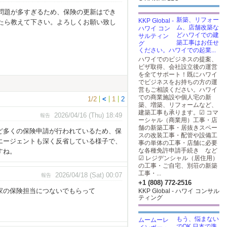
問題が多すぎるため、保険の更新はでき
新築、リフォー
たら教えて下さい。よろしくお願い致し
ム、店舗改築な
どハワイでの建
築工事はお任せ
ください。ハワイでの起業...
ハワイでのビジネスの提案、
ビザ取得、会社設立後の運営
を全てサポート！既にハワイ
でビジネスをお持ちの方の運
営もご相談ください。ハワイ
での商業施設や個人宅の新
1/2
<
1
2
築、増築、リフォームなど、
建築工事も承ります。☑ コマ
2026/04/16 (Thu) 18:49
報告
ーシャル（商業用）工事・店
舗の新築工事・居抜きスペー
ど多くの保険申請が行われているため、保
スの改装工事・配管や設備工
エージェントも深く反省している様子で、
事の単体の工事・店舗に必要
な各種免許申請手続き など
すね。
☑ レジデンシャル（居住用）
の工事・ご自宅、別荘の新築
工事・...
2026/04/18 (Sat) 00:07
報告
+1 (808) 772-2516
ら家の保険担当につないでもらって
KKP Global - ハワイ コンサル
ティング
もう、悩まない
でOK 日本で準