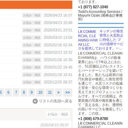
ております。
+1 (877) 827-1040
Todd's Accounting Services /
2026/04/23 16:07
Mayumi Ozaki (尾崎会計事務
お悩み・相談
所)
2026/04/23 10:49
お悩み・相談
2026/03/21 23:01
お悩み・相談
キッチンの衛生
管理と火災防止
2026/03/10 13:04
お悩み・相談
に特化した プ
ロの清掃サービ
2026/02/16 02:04
お悩み・相談
スを提供しております。一...
2026/02/13 10:32
お悩み・相談
LB COMMERCIAL CLEANIN
G HAWAIIは、ハワイの飲食
2026/01/26 16:36
お悩み・相談
業界において7年以上にわた
り、51店舗以上のレストラン
2026/01/22 19:46
お悩み・相談
とパートナーシップを築いて
2026/01/18 10:41
きました。私たちは厨房の油
お悩み・相談
汚れ除去や徹底した衛生管理
2025/12/25 09:37
お悩み・相談
を通じて、火災リスクの低減
と安全・安心な環境づくりを
支えてきたプロフェッショナ
5
6
7
8
9
10
11
>
>>
ルです。すべての清掃は、作
業前後の写真や報告書を通じ
リストの先頭へ戻る
て「見える化」され、透明性
の高いサービスを徹底してい
ます。この信...
お悩み・相談
+1 (808) 679-8780
LB COMMERCIAL CLEANIN
2026/04/15 09:07
G HAWAII LLC