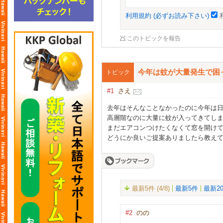
利用規約 (必ずお読み下さい)
このトピックを報告
今年は蚊が大量発生で困
トピック
#1
さえ
去年はそんなことなかったのに今年は
高層階なのに大量に蚊が入ってきてし
まだエアコンつけたくなくて窓を開け
どうにか良いご提案ありましたら教え
最新5件 (4/8)
最新5件
最新2
#2
のの