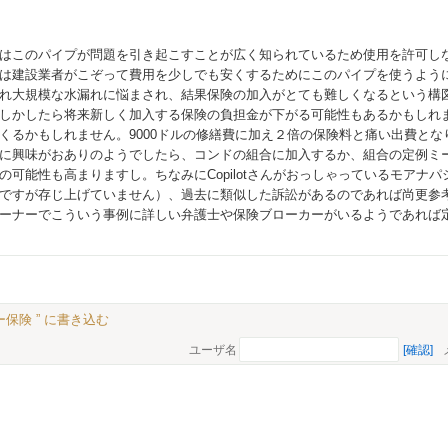
はこのパイプが問題を引き起こすことが広く知られているため使用を許可し
は建設業者がこぞって費用を少しでも安くするためにこのパイプを使うよう
れ大規模な水漏れに悩まされ、結果保険の加入がとても難しくなるという構
しかしたら将来新しく加入する保険の負担金が下がる可能性もあるかもしれ
くるかもしれません。9000ドルの修繕費に加え２倍の保険料と痛い出費と
に興味がおありのようでしたら、コンドの組合に加入するか、組合の定例ミ
の可能性も高まりますし。ちなみにCopilotさんがおっしゃっているモアナ
ですが存じ上げていません）、過去に類似した訴訟があるのであれば尚更参
ーナーでこういう事例に詳しい弁護士や保険ブローカーがいるようであれば
保険 ” に書き込む
ユーザ名
[確認]