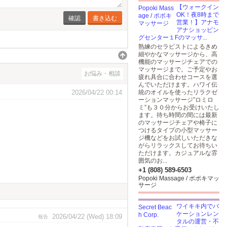
【ウォークイン
OK！夜8時まで
書き込む
営業！】アナモ
アナショッピン
グセンター１Fのマッサ...
熟練のセラピストによるきめ
細やかなマッサージから、高
機能のマッサージチェアでの
マッサージまで。ご予定やお
お悩み・相談
疲れ具合に合わせコースを選
んでいただけます。ハワイ伝
2026/04/22 00:14
統のオイルを使ったリラクゼ
ーションマッサージ”ロミロ
ミ”も３０分からお受けいたし
ます。待ち時間の間には最新
のマッサージチェアや椅子に
つけるタイプの小型マッサー
ジ機などをお試しいただきな
がらリラックスしてお待ちい
ただけます。カジュアルな雰
囲気のお...
+1 (808) 589-6503
Popoki Massage / ポポキマッ
サージ
ワイキキ内でバ
ケーションレン
2026/04/22 (Wed) 18:09
報告
タルの運営・不