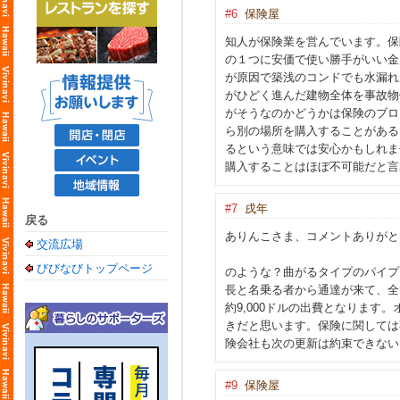
#6
保険屋
知人が保険業を営んでいます。保
の１つに安価で使い勝手がいい金
が原因で築浅のコンドでも水漏れ
がひどく進んだ建物全体を事故物
がそうなのかどうかは保険のブロ
ら別の場所を購入することがある
るという意味では安心かもしれま
購入することはほぼ不可能だと言
#7
戌年
戻る
ありんこさま、コメ
交流広場
保険屋さま、インフォメ
びびなびトップページ
のような？曲がるタイプのパイプ
長と名乗る者から通達が来て、全
約9,000ドルの出費となりま
きだと思います。保険に関しては
険会社も次の更新は約束できない
#9
保険屋