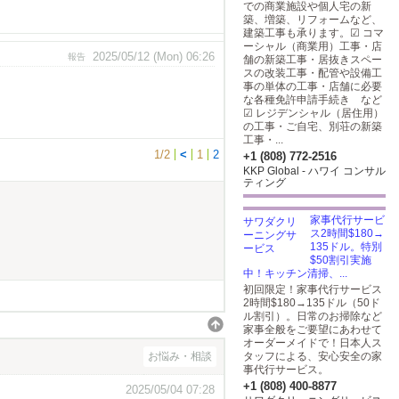
での商業施設や個人宅の新
築、増築、リフォームなど、
建築工事も承ります。☑ コマ
ーシャル（商業用）工事・店
2025/05/12 (Mon) 06:26
報告
舗の新築工事・居抜きスペー
スの改装工事・配管や設備工
事の単体の工事・店舗に必要
な各種免許申請手続き など
☑ レジデンシャル（居住用）
の工事・ご自宅、別荘の新築
工事・...
1/2
<
1
2
+1 (808) 772-2516
KKP Global - ハワイ コンサル
ティング
家事代行サービ
ス2時間$180→
135ドル。特別
$50割引実施
中！キッチン清掃、...
初回限定！家事代行サービス
2時間$180→135ドル（50ド
ル割引）。日常のお掃除など
家事全般をご要望にあわせて
オーダーメイドで！日本人ス
お悩み・相談
タッフによる、安心安全の家
事代行サービス。
+1 (808) 400-8877
2025/05/04 07:28