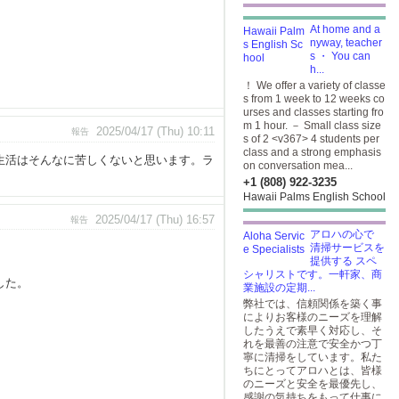
At home and a
nyway, teacher
s ・ You can
h...
！ We offer a variety of classe
s from 1 week to 12 weeks co
urses and classes starting fro
m 1 hour. － Small class size
2025/04/17 (Thu) 10:11
報告
s of 2 <v367> 4 students per
class and a strong emphasis
生活はそんなに苦しくないと思います。ラ
on conversation mea...
+1 (808) 922-3235
Hawaii Palms English School
2025/04/17 (Thu) 16:57
報告
アロハの心で
清掃サービスを
提供する スペ
シャリストです。一軒家、商
した。
業施設の定期...
弊社では、信頼関係を築く事
によりお客様のニーズを理解
したうえで素早く対応し、そ
れを最善の注意で安全かつ丁
寧に清掃をしています。私た
ちにとってアロハとは、皆様
のニーズと安全を最優先し、
感謝の気持ちをもって仕事に