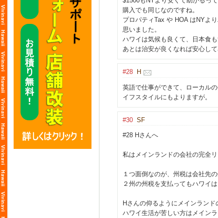
$1500もNYより安くて助かるって言
購入でも同じなのですね。
プロパティTax や HOA はN
思いました。
ハワイは気候も良くて、日本食も
あとは治安が良くなれば安心して
#28
H
英語で仕事ができて、ローカルの
イフスタイルにもよりますが。
#30
SF
#28 Hさんへ
私はメインランドの会社の完全リ
１つ面倒なのが、州税は会社先の
２州の州税を支払ってもハワイは
Hさんの仰るようにメインランド
ハワイ生活が苦しい方はメインラ