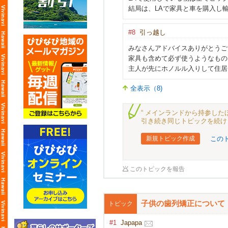
結局は、LAで家具と車を購入し
#8
引っ越し
みなさんアドバイスありがとうご
家具も含めて必ず使うようなもの
主人が先にホノルル入りして住居
全表示（8)
“ メインランドから持参した
引き続き同じトピックを続け
新規トピック作成
この
このトピックを報告
子供の歯列矯正について
トピック
#1
Japapa