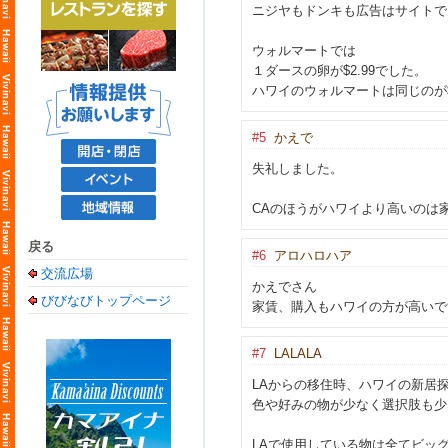
ニジヤもドンキも広告はサイトで
ウォルマートでは
１ダースの卵が$2.99でした。
ハワイのウォルマートは同じのが$
#5
かえで
失礼しました。
CAのほうがハワイより高いのは
戻る
#6
アロハロハア
交流広場
かえでさん
びびなびトップページ
家賃、購入もハワイの方が高いで
#7
LALALA
LAからの移住時、ハワイの新居
色や好みの物が少なく選択肢も少
LAで使用している物は全てビッ