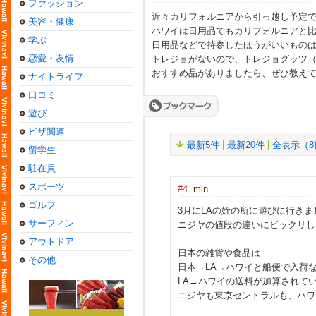
ファッション
近々カリフォルニアから引っ越し予定
美容・健康
ハワイは日用品でもカリフォルニアと
学ぶ
日用品などで持参したほうがいいもの
恋愛・友情
トレジョがないので、トレジョグッツ
おすすめ品がありましたら、ぜひ教え
ナイトライフ
口コミ
遊び
ビザ関連
最新5件
最新20件
全表示（8
留学生
駐在員
スポーツ
#4
min
ゴルフ
3月にLAの姪の所に遊びに行きま
サーフィン
ニジヤの値段の違いにビックリし
アウトドア
日本の雑貨や食品は
その他
日本→LA→ハワイと船便で入荷
LA→ハワイの送料が加算されて
ニジヤも東京セントラルも、ハワ