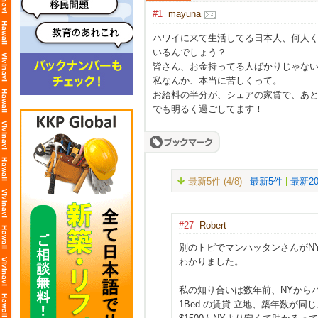
#1
mayuna
ハワイに来て生活してる日本人、何人
いるんでしょう？
皆さん、お金持ってる人ばかりじゃな
私なんか、本当に苦しくって。
お給料の半分が、シェアの家賃で、あ
でも明るく過ごしてます！
最新5件 (4/8)
最新5件
最新2
#27
Robert
別のトピでマンハッタンさんがN
わかりました。
私の知り合いは数年前、NYから
1Bed の賃貸 立地、築年数が