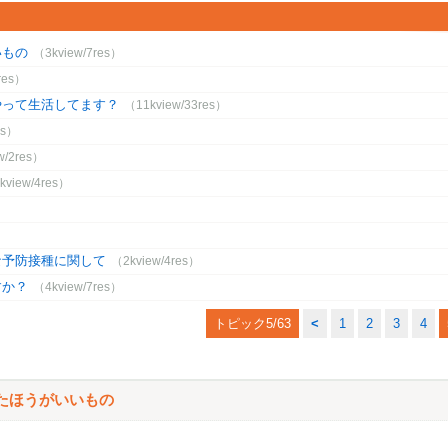
いもの
（3kview/7res）
res）
やって生活してます？
（11kview/33res）
es）
w/2res）
kview/4res）
な予防接種に関して
（2kview/4res）
すか？
（4kview/7res）
トピック5/63
<
1
2
3
4
たほうがいいもの