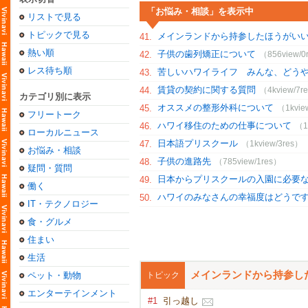
「お悩み・相談」を表示中
リストで見る
トピックで見る
メインランドから持参したほうがい
41.
熱い順
子供の歯列矯正について
42.
（856view/0
レス待ち順
苦しいハワイライフ みんな、どう
43.
賃貸の契約に関する質問
44.
（4kview/7r
カテゴリ別に表示
オススメの整形外科について
45.
（1kvie
フリートーク
ハワイ移住のための仕事について
46.
（1
ローカルニュース
日本語プリスクール
47.
（1kview/3res）
お悩み・相談
子供の進路先
48.
（785view/1res）
疑問・質問
日本からプリスクールの入園に必要
49.
働く
ハワイのみなさんの幸福度はどうで
50.
IT・テクノロジー
食・グルメ
住まい
生活
メインランドから持参し
ペット・動物
トピック
エンターテインメント
#1
引っ越し