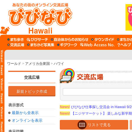
Hawaii
ワールド
>
アメリカ合衆国
>
ハワイ
交流広場
新規トピック作成
表示形式
News!
びびなび仕事探し交流会 in Hawaii 9/26（
最新から全表示
News!
【ニジヤマーケット】 楽しみな新学
オンラインを表示
リストで見る
表示切替