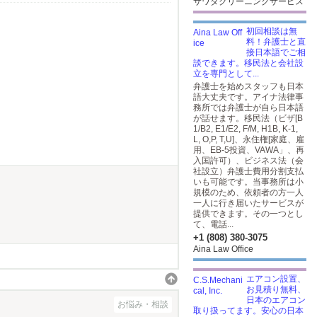
サワダクリーニングサービス
初回相談は無
料！弁護士と直
接日本語でご相
談できます。移民法と会社設
立を専門として...
弁護士を始めスタッフも日本
語大丈夫です。アイナ法律事
務所では弁護士が自ら日本語
が話せます。移民法（ビザ[B
1/B2, E1/E2, F/M, H1B, K-1,
L, O,P, T,U]、永住権[家庭、雇
用、EB-5投資、VAWA」、再
入国許可）、ビジネス法（会
社設立）弁護士費用分割支払
いも可能です。当事務所は小
規模のため、依頼者の方一人
一人に行き届いたサービスが
提供できます。その一つとし
て、電話...
+1 (808) 380-3075
Aina Law Office
エアコン設置、
お見積り無料、
日本のエアコン
お悩み・相談
取り扱ってます。安心の日本