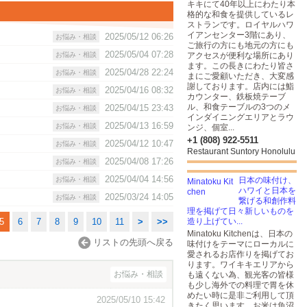
キキにて40年以上にわたり本
格的な和食を提供しているレ
ストランです。ロイヤルハワ
イアンセンター3階にあり、
2025/05/12 06:26
お悩み・相談
ご旅行の方にも地元の方にも
2025/05/04 07:28
お悩み・相談
アクセスが便利な場所にあり
ます。この長きにわたり皆さ
2025/04/28 22:24
お悩み・相談
まにご愛顧いただき、大変感
謝しております。店内には鮨
2025/04/16 08:32
お悩み・相談
カウンター、鉄板焼テーブ
ル、和食テーブルの3つのメ
2025/04/15 23:43
お悩み・相談
インダイニングエリアとラウ
2025/04/13 16:59
お悩み・相談
ンジ、個室...
+1 (808) 922-5511
2025/04/12 10:47
お悩み・相談
Restaurant Suntory Honolulu
2025/04/08 17:26
お悩み・相談
2025/04/04 14:56
お悩み・相談
日本の味付け、
ハワイと日本を
2025/03/24 14:05
お悩み・相談
繋げる和創作料
理を掲げて日々新しいものを
5
6
7
8
9
10
11
>
>>
造り上げてい...
Minatoku Kitchenは、日本の
リストの先頭へ戻る
味付けをテーマにローカルに
愛されるお店作りを掲げてお
ります。ワイキキエリアから
お悩み・相談
も遠くない為、観光客の皆様
も少し海外での料理で胃を休
めたい時に是非ご利用して頂
2025/05/10 15:42
きたく思います。お米は魚沼