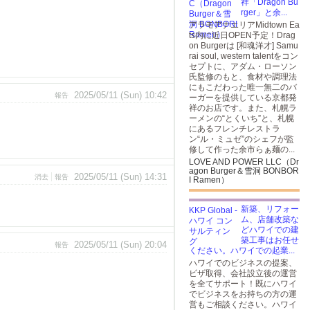
祥「Dragon Bu
rger」と余...
アラモアナエリアMidtown Ea
ts内に近日OPEN予定！Drag
on Burgerは [和魂洋才] Samu
rai soul, western talentをコン
セプトに、アダム・ローソン
氏監修のもと、食材や調理法
にもこだわった唯一無二のバ
2025/05/11 (Sun) 10:42
報告
ーガーを提供している京都発
祥のお店です。また、札幌ラ
ーメンの“とくいち”と、札幌
にあるフレンチレストラ
ン“ル・ミュゼ”のシェフが監
修して作った余市らぁ麺の...
LOVE AND POWER LLC（Dr
agon Burger＆雪洞 BONBOR
2025/05/11 (Sun) 14:31
消去
報告
I Ramen）
新築、リフォー
ム、店舗改築な
どハワイでの建
築工事はお任せ
2025/05/11 (Sun) 20:04
報告
ください。ハワイでの起業...
ハワイでのビジネスの提案、
ビザ取得、会社設立後の運営
を全てサポート！既にハワイ
でビジネスをお持ちの方の運
営もご相談ください。ハワイ