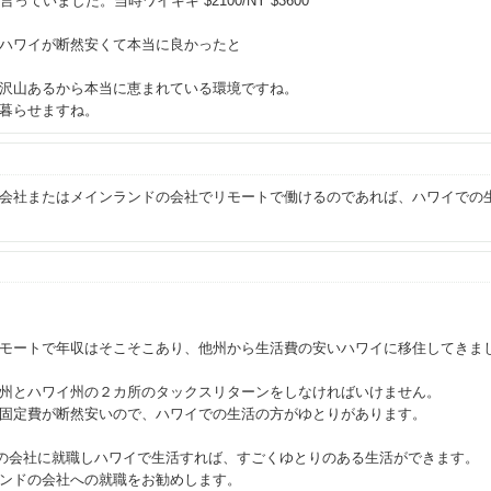
っていました。当時ワイキキ $2100/NY $3600
Yよりハワイが断然安くて本当に良かったと
沢山あるから本当に恵まれている環境ですね。
暮らせますね。
会社またはメインランドの会社でリモートで働けるのであれば、ハワイでの
モートで年収はそこそこあり、他州から生活費の安いハワイに移住してきま
州とハワイ州の２カ所のタックスリターンをしなければいけません。
固定費が断然安いので、ハワイでの生活の方がゆとりがあります。
の会社に就職しハワイで生活すれば、すごくゆとりのある生活ができます。
ンドの会社への就職をお勧めします。