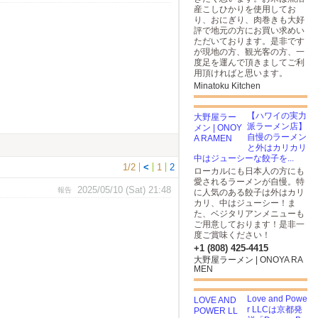
産こしひかりを使用してお
り、おにぎり、肉巻きも大好
評で地元の方にお買い求めい
ただいております。是非です
が現地の方、観光客の方、一
度足を運んで頂きましてご利
用頂ければと思います。
Minatoku Kitchen
【ハワイの実力
派ラーメン店】
自慢のラーメン
と外はカリカリ
中はジューシーな餃子を...
1/2
<
1
2
ローカルにも日本人の方にも
愛されるラーメンが自慢。特
2025/05/10 (Sat) 21:48
報告
に人気のある餃子は外はカリ
カリ、中はジューシー！ま
た、ベジタリアンメニューも
ご用意しております！是非一
度ご賞味ください！
+1 (808) 425-4415
大野屋ラーメン | ONOYA RA
MEN
Love and Powe
r LLCは京都発