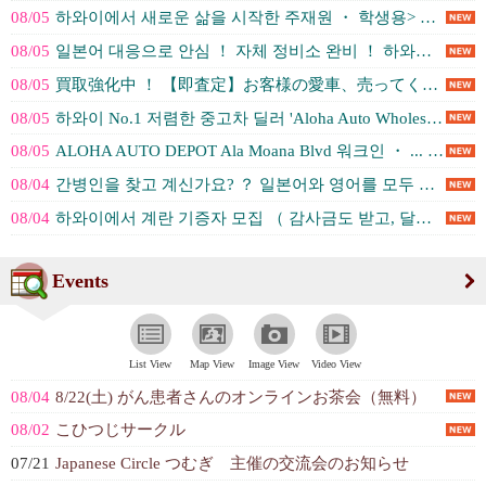
08/05
하와이에서 새로운 삶을 시작한 주재원 ・ 학생용> 하와이 첫 중고차 ... (Aloha Auto Depot / ア...)
08/05
일본어 대응으로 안심 ！ 자체 정비소 완비 ！ 하와이에서 자동차 수리... (Aloha Auto Depot / ア...)
08/05
買取強化中 ！ 【即査定】お客様の愛車、売ってください ！ ！ 시간이 걸리... (アロハオートデポ | Aloha Aut...)
08/05
하와이 No.1 저렴한 중고차 딜러 'Aloha Auto Wholes... (アロハオートデポ | Aloha Aut...)
08/05
ALOHA AUTO DEPOT Ala Moana Blvd 워크인 ・ ... (アロハオートデポ | Aloha Aut...)
08/04
간병인을 찾고 계신가요? ？ 일본어와 영어를 모두 구사하는 경험이 풍... (Hawaii Healthcare Sc...)
08/04
하와이에서 계란 기증자 모집 （ 감사금도 받고, 달러도 받고 ～ ） ... (LA Baby Fertility Ag...)
Events
List View
Map View
Image View
Video View
08/04
8/22(土) がん患者さんのオンラインお茶会（無料）
08/02
こひつじサークル
07/21
Japanese Circle つむぎ 主催の交流会のお知らせ