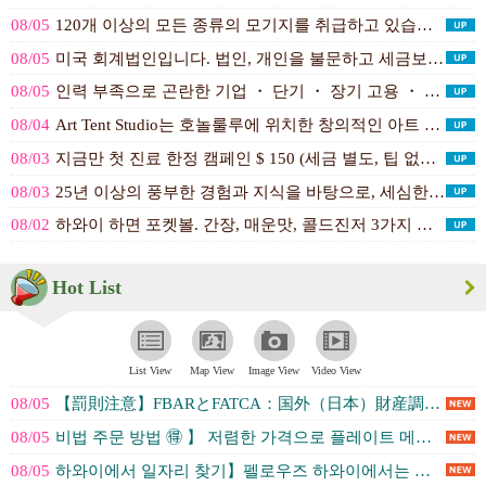
08/05
120개 이상의 모든 종류의 모기지를 취급하고 있습니다. 구입, 재융...(Kana Makino - WEST C...)
08/05
미국 회계법인입니다. 법인, 개인을 불문하고 세금보고, 미국 회사 설...(Todd's Accounti...)
08/05
인력 부족으로 곤란한 기업 ・ 단기 ・ 장기 고용 ・ 정규직 ・ 파견...(フェローズハワイ（正社員・派遣社員のご紹...)
08/04
Art Tent Studio는 호놀룰루에 위치한 창의적인 아트 스튜디...(Art Tent Studio)
08/03
지금만 첫 진료 한정 캠페인 $ 150 (세금 별도, 팁 없음). R...(Seitai Therapeutic C...)
08/03
25년 이상의 풍부한 경험과 지식을 바탕으로, 세심한 설명과 대응으로...(Hawaii Lani Realty)
08/02
하와이 하면 포켓볼. 간장, 매운맛, 콜드진저 3가지 맛으로 골라보세...(Hawaii Sushi)
Hot List
List View
Map View
Image View
Video View
08/05
【罰則注意】FBARとFATCA：国外（日本）財産調書の提出義務 (Todd's Accounti...)
08/05
비법 주문 방법 🉐 】 저렴한 가격으로 플레이트 메뉴의 만족도를 높여... (EbiNomi)
08/05
하와이에서 일자리 찾기】펠로우즈 하와이에서는 유학생부터 임원까지 모든... (フェローズハワイ（お仕事探し）)