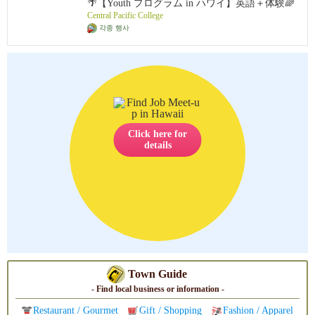
🌴【Youth プログラム in ハワイ】英語＋体験🌈
Central Pacific College
각종 행사
Click here for
details
Town Guide
- Find local business or information -
Restaurant / Gourmet
Gift / Shopping
Fashion / Apparel