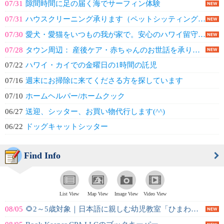
07/31
隙間時間に足の届く海でサーフィン体験
07/31
ハウスクリーニング承ります（ペットシッティング相談可）
07/30
愛犬・愛猫をいつもの我が家で。安心のハワイ留守宅サポート
07/28
タウン周辺： 産後ケア・赤ちゃんのお世話を承ります
07/22
ハワイ・カイでの金曜日の1時間の託児
07/16
週末にお掃除に来てくださる方を探しています
07/10
ホームヘルパー/ホームクック
06/27
送迎、シッター、お買い物代行します(^^)
06/22
ドッグキャットシッター
Find Info
List View
Map View
Image View
Video View
08/05
🌻2～5歳対象｜日本語に親しむ幼児教室「ひまわりクラス」