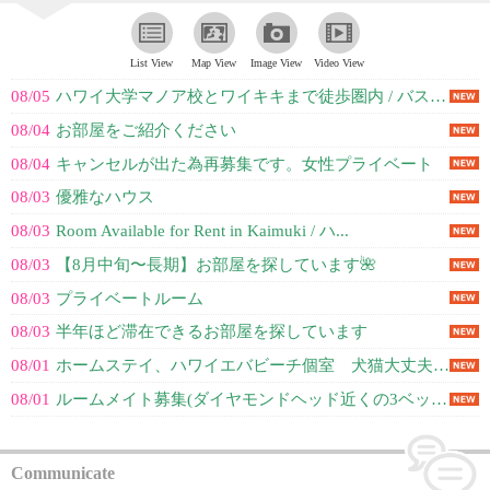
List View
Map View
Image View
Video View
08/05
ハワイ大学マノア校とワイキキまで徒歩圏内 / バス停、ショッピング、レストラ...
08/04
お部屋をご紹介ください
08/04
キャンセルが出た為再募集です。女性プライベート
08/03
優雅なハウス
08/03
Room Available for Rent in Kaimuki / ハ...
08/03
【8月中旬〜長期】お部屋を探しています🌺
08/03
プライベートルーム
08/03
半年ほど滞在できるお部屋を探しています
08/01
ホームステイ、ハワイエバビーチ個室 犬猫大丈夫な方 アラモアナ送迎週４日あり
08/01
ルームメイト募集(ダイヤモンドヘッド近くの3ベットルーム)
Communicate