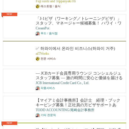
얼 일식 레스토랑입니다. 스시, 사시미, 스페셜 롤,
Fuji sushi and Teppanyaki Hi
철판구이까지 다양한 메뉴가 준비되어 있다. 테이
레스토랑 / 음식
크아웃 ・ 온라인 주문도 가능합니다. 일본의 맛
과 알로하 정신이 어우러진 특별한 시간을 즐겨
NEW
「J-1ビザ（ワーキング／トレーニングビザ）」
보시기 바랍니다.
スタッフ、マネージャー候補募集！ ハワイ・ワ
イキキの人気カフェ「Cream Pot」で働きません
CreamPot
か？
푸드 / 음식점
✅ 하와이에서 온라인 비즈니스(하와이 거주)
aiTWorks
전문 서비스
― JCBカード会員専用ラウンジ コンシェルジュ
スタッフ募集 ― 旅の時間に安心と価値を届ける
ホスピタリティポジション
JCB International Credit Card Co., Ltd.
각종서비스
【マイアミ会計事務所】会計士 経理・ブック
キーピング募集！正社員の方ビザサポートあ
り！他州からの応募も歓迎します。
TODD ACCOUNTING/尾崎会計事務所
기타 전문직
NEW