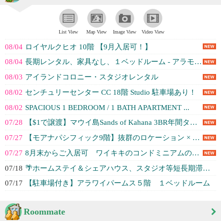
List View
Map View
Image View
Video View
08/04
ロイヤルクヒオ 10階 【9月入居可！】
08/04
長期レンタル、家具なし、１ベッドルーム - アラモアナSC近く、$1,550...
08/03
アイランドコロニー・スタジオレンタル
08/02
センチュリーセンター CC 18階 Studio 駐車場あり！
08/02
SPACIOUS 1 BEDROOM / 1 BATH APARTMENT ...
07/28
【$1で譲渡】マウイ島Sands of Kahana 3BR年間タイムシェア...
07/27
【モアナパシフィック9階】抜群のロケーション × 開放的な眺望 × 快適な2...
07/27
8月末からご入居可 ワイキキのコンドミニアムのテナントさん募集
07/18
🌴ホームステイ＆シェアハウス、スタジオ等短長期滞在のご案内 ワイキキ、カパフ...
07/17
【駐車場付き】アラワイパームス５階 １ベッドルーム
Roommate