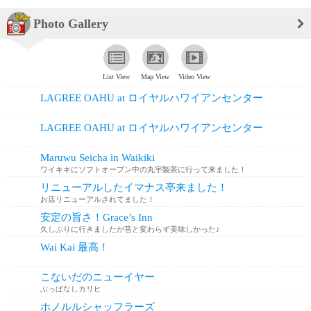
Photo Gallery
List View
Map View
Video View
LAGREE OAHU at ロイヤルハワイアンセンター
LAGREE OAHU at ロイヤルハワイアンセンター
Maruwu Seicha in Waikiki
ワイキキにソフトオープン中の丸宇製茶に行って来ました！
さすが京都の老舗のお茶屋さん、抹茶が濃厚で美味しかったです😋
リニューアルしたイマナス亭来ました！
お店リニューアルされてました！
安定の旨さ！Grace’s Inn
久しぶりに行きましたが昔と変わらず美味しかった♪
オーナーさんが日本の方になったようです！
Wai Kai 最高！
こないだのニューイヤー
ぶっぱなしカリヒ
ホノルルシャッフラーズ