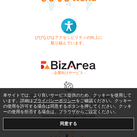
びびなびはアクセシビリティの向上に
取り組んでいます。
- 企業向けサービス -
本サイトでは、より良いサービス提供のため、クッキーを使用して
お問い合わせ
はじめてガイド
よくある質問
います。詳細は
プライバシーポリシー
をご確認ください。クッキー
利用規約
商標・著作権
プライバシーポリシー
の使用を許可する場合は同意するボタンを押してください。クッキ
ーの使用を拒否する場合は、ブラウザからご設定ください。
Copyright © 1999-2026 Vivid Navigation, Inc. All Rights Reserved.
Server US (45) @ Los Angeles Data Center