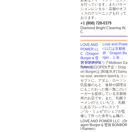
必要なディープクリーニング
を行っています。またバケー
ションレンタル・店舗やオフ
ィスのクリーニングも行って
おります。
+1 (808) 728-0379
Diamond Bright Cleaning IN
C.
Love and Powe
r LLCは京都発
祥「Dragon Bu
rger」と余...
アラモアナエリアMidtown Ea
ts内に近日OPEN予定！Drag
on Burgerは [和魂洋才] Samu
rai soul, western talentをコン
セプトに、アダム・ローソン
氏監修のもと、食材や調理法
にもこだわった唯一無二のバ
ーガーを提供している京都発
祥のお店です。また、札幌ラ
ーメンの“とくいち”と、札幌
にあるフレンチレストラ
ン“ル・ミュゼ”のシェフが監
修して作った余市らぁ麺の...
LOVE AND POWER LLC（Dr
agon Burger＆雪洞 BONBOR
I Ramen）