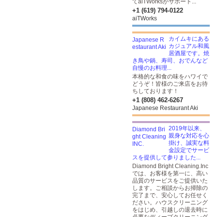
てaiTWorksがサポート...
+1 (619) 794-0122
aiTWorks
カイムキにある
カジュアル和風
居酒屋です。焼
き鳥や鍋、寿司、おでんなど
自慢のお料理...
本格的な和食の味をハワイで
どうぞ！皆様のご来店をお待
ちしております！
+1 (808) 462-6267
Japanese Restaurant Aki
2019年以来、
親身な対応を心
掛け、誠実な料
金設定でサービ
スを提供して参りました...
Diamond Bright Cleaning.Inc
では、お客様を第一に、高い
品質のサービスをご提供いた
します。ご相談からお掃除の
完了まで、安心してお任せく
ださい。ハウスクリーニング
をはじめ、引越しの退去時に