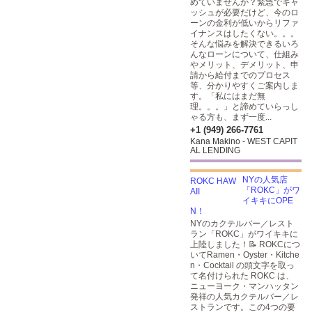
めていませんか？緊急でキャ
ッシュが必要だけど、今のロ
ーンの金利が低いからリファ
イナンスはしたくない。。。
そんな悩みを解決できるいろ
んなローンについて、仕組み
やメリット、デメリット、申
請から給付までのプロセス
等、分かりやすくご案内しま
す。「私にはまだ無
理。。。」と諦めていらっし
ゃる方も、まず一度...
+1 (949) 266-7761
Kana Makino - WEST CAPIT
AL LENDING
NYの人気店
「ROKC」がワ
イキキにOPE
N！
NYのカクテルバー／レスト
ラン「ROKC」がワイキキに
上陸しました！📝 ROKCにつ
いてRamen・Oyster・Kitche
n・Cocktail の頭文字を取っ
て名付けられた ROKC は、
ニューヨーク・マンハッタン
発祥の人気カクテルバー／レ
ストランです。この4つの要