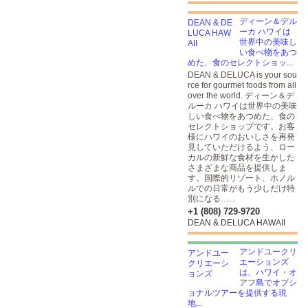
ディーン＆デル
ーカ ハワイは
世界中の美味し
い食べ物をあつ
めた、食のセレクトショッ...
DEAN & DELUCA is your sou
rce for gourmet foods from all
over the world. ディーン＆デ
ルーカ ハワイは世界中の美味
しい食べ物をあつめた、食の
セレクトショップです。お客
様にハワイのおいしさを再発
見していただけるよう、ロー
カルの新鮮な食材を生かした
さまざまな商品を提供しま
す。国際的リゾート、ホノル
ルでの日常がもう少しだけ特
別になる…...
+1 (808) 729-9720
DEAN & DELUCA HAWAII
アンドユークリ
エーションズ
は、ハワイ・オ
アフ島でオプシ
ョナルツアーを提供する現
地...