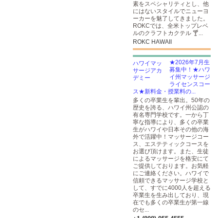
素をスペシャリティとし、他
にはないスタイルでニューヨ
ーカーを魅了してきました。
ROKCでは、全米トップレベ
ルのクラフトカクテル 🍸...
ROKC HAWAII
★2026年7月生
募集中！★ハワ
イ州マッサージ
ライセンスコー
ス★新料金・授業料の...
多くの卒業生を輩出。50年の
歴史を誇る、ハワイ州公認の
有名専門学校です。一から丁
寧な指導により、多くの卒業
生がハワイや日本その他の海
外で活躍中！マッサージコー
ス、エステティックコースを
お選び頂けます。また、生徒
によるマッサージを格安にて
ご提供しております。お気軽
にご連絡ください。ハワイで
信頼できるマッサージ学校と
して、すでに4000人を超える
卒業生を生み出しており、現
在でも多くの卒業生が第一線
のセ...