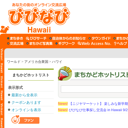
Hawaii
ワールド
>
アメリカ合衆国
>
ハワイ
まちかどホットリスト
表示形式
最新から全表示
クーポンあります
News!
【ニジヤマーケット】 楽しみな新学
オンラインを表示
News!
びびなび仕事探し交流会 in Hawaii 9/26（