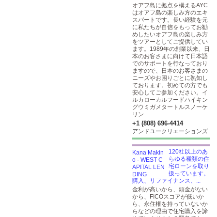
オアフ島に拠点を構えるAYC
はオアフ島の楽しみ方のエキ
スパートです。長い経験を元
に私たちが自信をもってお勧
めしたいオアフ島の楽しみ方
をツアーとしてご提供してい
ます。1989年の創業以来、日
本のお客さまに向けて日本語
でのサポートを行なっており
ますので、日本のお客さまの
ニーズやお困りごとに熟知し
ております。初めての方でも
安心してご参加ください。イ
ルカローカルフードハイキン
グウミガメタートルスノーケ
リン...
+1 (808) 696-4414
アンドユークリエーションズ
120社以上のあ
らゆる種類の住
宅ローンを取り
扱っています。
購入、リファイナンス、...
金利が高いから、頭金がない
から、FICOスコアが低いか
ら、永住権を持っていないか
らなどの理由で住宅購入を諦